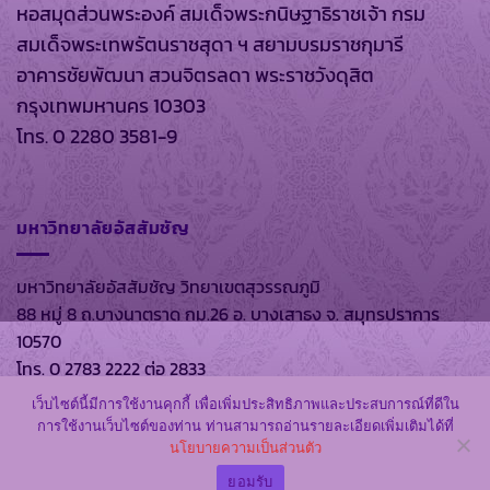
หอสมุดส่วนพระองค์ สมเด็จพระกนิษฐาธิราชเจ้า กรม
สมเด็จพระเทพรัตนราชสุดา ฯ สยามบรมราชกุมารี
อาคารชัยพัฒนา สวนจิตรลดา พระราชวังดุสิต
กรุงเทพมหานคร 10303
โทร. 0 2280 3581-9
มหาวิทยาลัยอัสสัมชัญ
มหาวิทยาลัยอัสสัมชัญ วิทยาเขตสุวรรณภูมิ
88 หมู่ 8 ถ.บางนาตราด กม.26 อ. บางเสาธง จ. สมุทรปราการ
10570
โทร. 0 2783 2222 ต่อ 2833
เว็บไซต์นี้มีการใช้งานคุกกี้ เพื่อเพิ่มประสิทธิภาพและประสบการณ์ที่ดีใน
การใช้งานเว็บไซต์ของท่าน ท่านสามารถอ่านรายละเอียดเพิ่มเติมได้ที่
นโยบายความเป็นส่วนตัว
สงวนลิขสิทธิ์ พ.ศ. 2569 ตาม พรบ.ลิขสิทธิ์ พ.ศ. 2537 โดย
หอ
สมุดส่วนพระองค์
และ
มหาวิทยาลัยอัสสัมชัญ
ยอมรับ