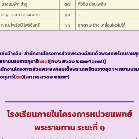
 นางสมพิศ ย่ารู
๕๗
ตัวซีด อ่อนเพลีย
. ด.ญ. วาสนา ตรงกลาง
๑๐
–
 ด.ญ. ไพรัตน์ โพธิ์จันทร์
๑๑
ลูกตา ๒ ข้าง เคลื่อนไหวไม่ได้
ล่งอ้างอิง : สำนักงานโครงการส่วนพระองค์สมเด็จพระเทพรัตนราชสุ
 สยามบรมราชกุมารี(
๗๑
)[ท๒๖ ส๖๕๒ ๒๕๓๙(๑๓๗)]
ำนักงานโครงการส่วนพระองค์สมเด็จพระเทพรัตนราชสุดา ฯ สยามบรม
ชกุมารี(
๑๘
)(สก ท๑ ส๖๕๒ ๒๕๓๙)
โรงเรียนภายในโครงการหน่วยแพทย์
พระราชทาน ระยะที่ ๑