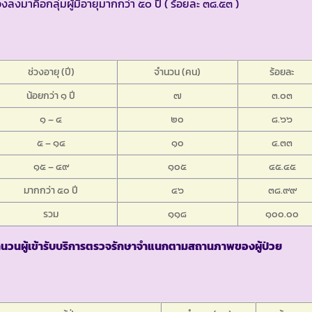
งลงมาคือกลุ่มผู้มีอายุมากกว่า ๕๐ ปี ( ร้อยละ ๓๘.๕๓ )
ช่วงอายุ (ปี)
จำนวน (คน)
ร้อยละ
น้อยกว่า ๑ ปี
๗
๓.๐๓
๑ – ๔
๒๐
๘.๖๖
๕ – ๑๔
๑๐
๔.๓๓
๑๕ – ๔๙
๑๐๕
๔๕.๔๕
มากกว่า ๕๐ ปี
๔๖
๓๘.๙๙
รวม
๑๑๘
๑๐๐.๐๐
ำนวนผู้เข้ารับบริการตรวจรักษาจำแนกตามสถานภาพของผู้ป่วย