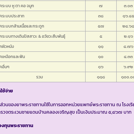
คระบบ หู ตา คอ จมูก
๗
๓.๐๓
รคระบบประสาท
๓๘
๑๖.๔
คระบบกล้ามเนื้อและกระดูก
๕๗
๒๔.๖
คระบบทางเดินปัสสาวะ & อวัยวะสืบพันธุ์
๕
๒.๑๖
คผิวหนัง
๑๑
๔.๗๖
คเหงือกและฟัน
๑๐
๔.๓๓
คอื่นๆ
๑๖
๖.๙๒
รวม
๑๑๘
๑๐๐.๐
าใช้จ่าย
นส่วนของยาพระราชทานใช้ในการออกหน่วยแพทย์พระราชทาน ณ โรงเรี
ำรวจตระเวนชายแดนบ้านคลองเจริญสุข เป็นเงินประมาณ ๕,๔๖๗ บาท
องทุนพระราชทาน