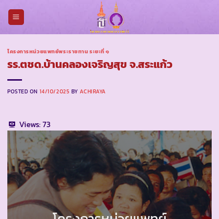
Skip
to
content
โครงการหน่วยแพทย์พระราชทาน ระยะที่ ๑
รร.ตชด.บ้านคลองเจริญสุข จ.สระแก้ว
POSTED ON
14/10/2025
BY
ACHIRAYA
Views:
73
โครงการหน่วยแพทย์