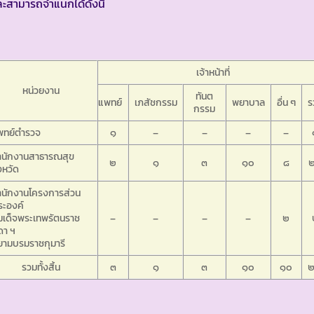
ะสามารถจำแนกได้ดังนี้
เจ้าหน้าที่
หน่วยงาน
ทันต
แพทย์
เภสัชกรรม
พยาบาล
อื่น ๆ
ร
กรรม
พทย์ตำรวจ
๑
–
–
–
–
ำนักงานสาธารณสุข
๒
๑
๓
๑๐
๘
งหวัด
ำนักงานโครงการส่วน
ระองค์
มเด็จพระเทพรัตนราช
–
–
–
–
๒
ดา ฯ
ยามบรมราชกุมารี
รวมทั้งสิ้น
๓
๑
๓
๑๐
๑๐