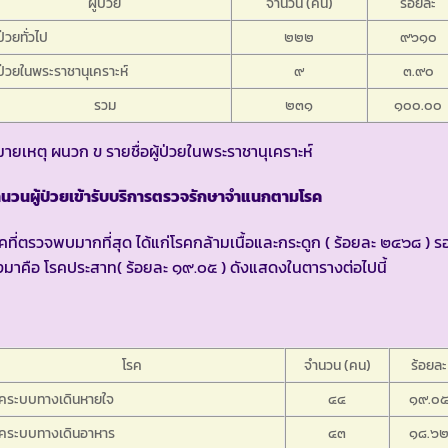
ผู้ป่วย
จำนวน (คน)
ร้อยละ
้ป่วยทั่วไป
๒๒๒
๙๖๑๐
้ป่วยในพระราชานุเคราะห์
๙
๓.๙๐
รวม
๒๓๑
๑๐๐.๐๐
ายเหตุ ผนวก ข รายชื่อผู้ป่วยในพระราชานุเคราะห์
นวนผู้ป่วยเข้ารับบริการตรวจรักษาจำแนกตามโรค
คที่ตรวจพบมากที่สุด ได้แก่โรคกล้ามเนื้อและกระดูก ( ร้อยละ ๒๔๖๘ ) ร
มาคือ โรคประสาท( ร้อยละ ๑๙.๐๕ ) ดังแสดงในตารางต่อไปนี้
โรค
จำนวน (คน)
ร้อยละ
รคระบบทางเดินหายใจ
๔๔
๑๙.๐
รคระบบทางเดินอาหาร
๔๓
๑๘.๖