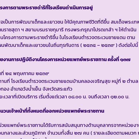
รงการตามพระราชดำริที่โรงเรียนดำเนินการอยู่
ื่อเป็นการพัฒนาเด็กและเยาวชน ให้มีคุณภาพชีวิตที่ดีขึ้น สมเด็จพระเท
ตนราชสุดา ฯ สยามบรมราชกุมารี ทรงพระกรุณาโปรดเกล้า ฯ ให้ดำเนิน
านโครงการตามพระราชดำริขึ้น ในโรงเรียนตำรวจตระเวนชายแดน ตาม
นพัฒนาเด็กและเยาวชนในถิ่นทุรกันดาร ( ๒๕๓๕ – ๒๕๓๙ ) ดังต่อไปนี้
ายงานการปฏิบัติงานโครงการหน่วยแพทย์พระราชทาน ครั้งที่ ๑๓๗
ันที่ ๒๔ พฤษภาคม ๒๕๓๙
านที่ โรงเรียนตำรวจตระเวนชายแดนบ้านคลองเจริญสุข หมู่ที่ ๒ ตำบล
งทอง อำเภอวังน้ำเย็น จังหวัดสระแก้ว
ยะเวลาที่เปิดบริการ เริ่มตั้งแต่เวลา ๐๘.๐๐ น. จนถึงเวลา ๑๒.๐๐ น.
นวนเจ้าหน้าที่ทั้งหมดที่ออกหน่วยแพทย์พระราชทาน
น่วยแพทย์พระราชทานได้รับการสนับสนุนทางด้านบุคลากรจากหน่วยง
วนกลางและส่วนภูมิภาค จำนวนทั้งสิ้น ๒๗ คน ( รายละเอียดตามผนวก 