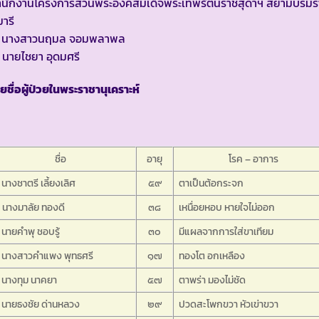
ำนักงานโครงการส่วนพระองค์สมเด็จพระเทพรัตนราชสุดาฯ สยามบรมร
มารี
. นางสาวนฤมล จอมพลาพล
 นายไชยา อุดมศรี
ยชื่อผู้ป่วยในพระราชานุเคราะห์
ชื่อ
อายุ
โรค – อาการ
 นางชาตรี เลี้ยงเลิศ
๕๙
ตาเป็นต้อกระจก
 นางมาลัย ทองดี
๓๘
เหนื่อยหอบ หายใจไม่ออก
 นายคำพุ ชอบรู้
๓๐
มีแผลจากการใส่ขาเทียม
. นางสาวคำแพง พุทธศรี
๑๗
ทองโต อกเหลือง
 นางทุม นาคยา
๕๗
ตาพร่า มองไม่ชัด
 นายธงชัย ด่านหลวง
๒๙
ปวดสะโพกขวา หัวเข่าขวา