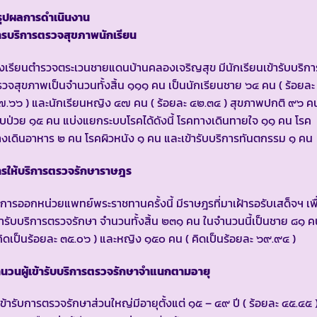
รุปผลการดำเนินงาน
ารบริการตรวจสุขภาพนักเรียน
งเรียนตำรวจตระเวนชายแดนบ้านคลองเจริญสุข มีนักเรียนเข้ารับบริกา
วจสุขภาพเป็นจำนวนทั้งสิ้น ๑๑๑ คน เป็นนักเรียนชาย ๖๔ คน ( ร้อยละ
.๖๖ ) และนักเรียนหญิง ๔๗ คน ( ร้อยละ ๔๒.๓๔ ) สุขภาพปกติ ๙๖ ค
็บป่วย ๑๕ คน แบ่งแยกระบบโรคได้ดังนี้ โรคทางเดินทายใจ ๑๑ คน โรค
งเดินอาหาร ๒ คน โรคผิวหนัง ๑ คน และเข้ารับบริการทันตกรรม ๑ คน
ารให้บริการตรวจรักษาราษฎร
การออกหน่วยแพทย์พระราชทานครั้งนี้ มีราษฎรที่มาเฝ้ารอรับเสด็จฯ เพื
้ารับบริการตรวจรักษา จำนวนทั้งสิ้น ๒๓๑ คน ในจำนวนนี้เป็นชาย ๘๑ ค
คิดเป็นร้อยละ ๓๕.๐๖ ) และหญิง ๑๕๐ คน ( คิดเป็นร้อยละ ๖๙.๙๔ )
นวนผู้เข้ารับบริการตรวจรักษาจำแนกตามอายุ
้เข้ารับการตรวจรักษาส่วนใหญ่มีอายุตั้งแต่ ๑๕ – ๔๙ ปี ( ร้อยละ ๔๕.๔๕ 