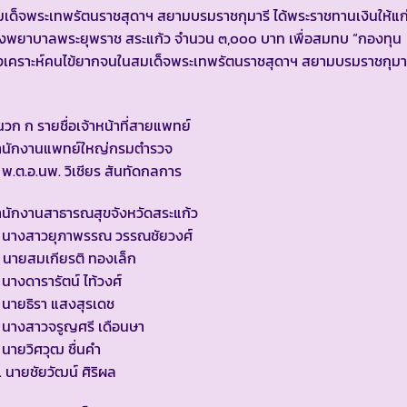
เด็จพระเทพรัตนราชสุดาฯ สยามบรมราชกุมารี ได้พระราชทานเงินให้แก
รงพยาบาลพระยุพราช สระแก้ว จำนวน ๓,๐๐๐ บาท เพื่อสมทบ “กองทุน
งเคราะห์คนไข้ยากจนในสมเด็จพระเทพรัตนราชสุดาฯ สยามบรมราชกุมา
วก ก รายชื่อเจ้าหน้าที่สายแพทย์
ำนักงานแพทย์ใหญ่กรมตำรวจ
 พ.ต.อ.นพ. วิเชียร สันทัดกลการ
ำนักงานสาธารณสุขจังหวัดสระแก้ว
. นางสาวยุภาพรรณ วรรณชัยวงศ์
 นายสมเกียรติ ทองเล็ก
 นางดารารัตน์ ไท้วงศ์
 นายธิรา แสงสุรเดช
 นางสาวจรูญศรี เดือนษา
 นายวิศวุฒ ชื่นคำ
 นายชัยวัฒน์ ศิริผล