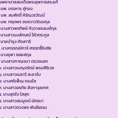
รงพยาบาลสมเด็จพระยุพราชสระแก้
 นพ. บรรหาร ภู่ทอง
 นพ. สมศักดิ์ หิรัญวรวัฒน์
. นพ. กฤตพร ชนชวาววัฒนกุล
 นางสาวพรทิพย์ กังวาลณรงค์กุล
 นางสาวนงลักษณ์ โค้วตระกูล
 นายบำรุง กัณทารี
 นางกรรณนิการ์ ศรฤทธิ์ชิงชัย
 นางยุพา ซอยสกุล
. นางสาวกาญจนา ตรวจนอก
. นางสาวเบญจรัตน์ พรมศิริเวช
. นางสาวเมธาวี สะลาร์บ
๒. นางศรีเพ็ญ ทองใส
. นางสาวอรทัย สังหาจุลเกศ
. นางสุดใจ ใสสุก
. นางสาวสมบูรณ์ มัครมา
๖. นางสาวดวงพร พันธ์ธรรม