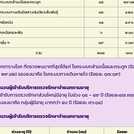
คระบบกล้ามเนื้อและกระดูก
๘๕
๒๙.๘
คระบบทางเดินปัสสาวะ&อวัยวะสืบพันธุ์
๑๒
๔.๒๑
คผิวหนัง
๑๔
๔.๙๑
คเหงือกและฟัน
๖
๒.๑๑
คอื่น ๆ
๑๙
๖.๖๗
รวม
๒๘๕
๑๐๐
กตารางโรค ที่ตรวจพบมากที่สุดได้แก่ โรคระบบกล้ามเนื้อและกระดูก (ร้
ะ ๒๙.๘๒) รองลงมาคือ โรคระบบทางเดินหายใจ (ร้อยละ ๑๗.๑๙)
นวนผู้เข้ารับบริการตรวจรักษาจำแนกตามอายุ
้เข้ารับการตรวจรักษาส่วนใหญ่มีอายุ ในช่วง ๑๕ – ๔๙ ปี (ร้อยละ๔๗.๓๗
งลงมาคือ กลุ่มผู้มีอายุ มากกว่า ๕๐ ปี (ร้อยละ ๓๖.๑๔)
นวนผู้เข้ารับบริการตรวจรักษาจำแนกตามอายุ
ช่วงอายุ (ปี)
จำนวน (คน)
ร้อยละ