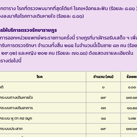
กตาราง โรคที่ตรวจพบมากที่สุดได้แก่ โรคเหงือกและฟัน (ร้อยละ ๘.๘๑ 
งลงมาคือโรคทางเดินหายใจ (ร้อยละ ๘.๘๑)
ารให้บริการตรวจรักษาราษฎร
การออกหน่วยแพทย์พระราชทานครั้งนี้ ราษฎรที่มาเฝ้ารอรับเสด็จ ฯ เพื่
้ารับการตรวจรักษา จำนวนทั้งสิ้น ๒๘๕ ในจำนวนนี้เป็นชาย ๘๓ คน (ร้อ
ะ ๒๙.๑๒) และหญิง ๒๐๒ คน (ร้อยละ ๗๐.๘๘) ดังแสดงรายละเอียดใน
รางต่อไปนี้
โรค
จำนวน (คน)
ร้อยล
ติ
๐
๐.๐๐
คระบบทางเดินหายใจ
๔๙
๑๗.๑
คระบบทางเดินอาหาร
๓๓
๑๑.๕
คระบบ หู ตา คอ จมูก
๑๘
๖.๓๒
รคระบบประสาท
๔๙
๑๗.๑