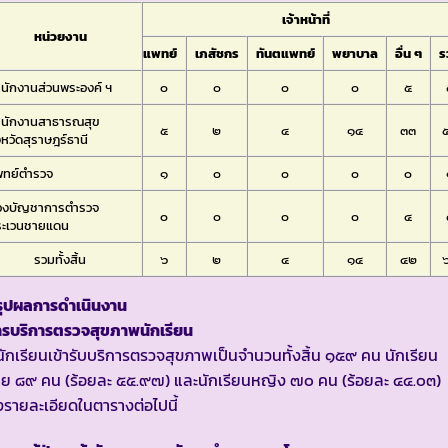
เจ้าหน้าที่
หน่วยงาน
แพทย์
เภสัชกร
ทันตแพทย์
พยาบาล
อื่น ๆ
ร
นักงานส่วนพระองค์ ฯ
๐
๐
๐
๐
๕
ำนักงานสาธารณสุข
๕
๒
๔
๑๔
๓๓
งหวัดสุราษฎร์ธานี
พทย์ตำรวจ
๑
๐
๐
๐
๐
องบัญชาการตำรวจ
๐
๐
๐
๐
๔
ระเวนชายแดน
รวมทั้งสิ้น
๖
๒
๔
๑๔
๔๒
รุปผลการดำเนินงาน
ารบริการตรวจสุขภาพนักเรียน
นักเรียนเข้ารับบริการตรวจสุขภาพเป็นจำนวนทั้งสิ้น ๑๕๙ คน นักเรียน
ย ๘๙ คน (ร้อยละ ๕๕.๙๗) และนักเรียนหญิง ๗๐ คน (ร้อยละ ๔๔.๐๓)
งรายละเอียดในตารางต่อไปนี้