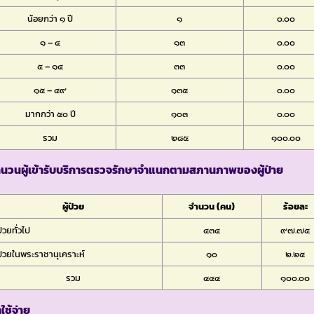
น้อยกว่า ๑ ปี
๑
๐.๐๐
๑ – ๔
๑๓
๐.๐๐
๕ – ๑๔
๓๓
๐.๐๐
๑๕ – ๔๙
๑๓๕
๐.๐๐
มากกว่า ๕๐ ปี
๑๐๓
๐.๐๐
รวม
๒๘๕
๑๐๐.๐๐
ำนวนผู้เข้ารับบริการตรวจรักษาจำแนกตามสภานภาพของผู้ป่าย
ผู้ป่วย
จำนวน (คน)
ร้อยละ
ป่วยทั่วไป
๔๓๔
๙๗.๗๕
้ป่วยในพระราชานุเคราะห์
๑๐
๒.๒๕
รวม
๔๔๔
๑๐๐.๐๐
าใช้จ่าย