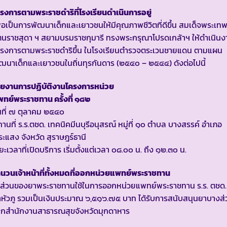
รงการตามพระราชดำริที่โรงเรียนดำเนินการอยู่
ื่อเป็นการพัฒนาเด็กและเยาวชนให้มีคุณภาพชีวิตที่ดีขึ้น สมเด็จพระเท
ตนราชสุดา ฯ สยามบรมราชกุมารี ทรงพระกรุณาโปรดเกล้าฯ ให้ดำเนินง
ครงการตามพระราชดำริขึ้น ในโรงเรียนตำรวจตระเวนชายแดน ตามแผน
ฒนาเด็กและเยาวชนในถิ่นทุรกันดาร (๒๕๔๐ – ๒๕๔๔) ดังต่อไปนี้
ายงานการปฏิบัติงานโครงการหน่วย
ทย์พระราชทาน ครั้งที่ ๑๘๒
นที่ ๗ ตุลาคม ๒๕๔๐
านที่ ร.ร.ตชด. เทคนิคมีนบุรีอนุสรณ์ หมู่ที่ ๑๐ ตำบล บางสรรค์ อำเภอ
ะแสง จังหวัด สุราษฎร์ธานี
ยะเวลาที่เปิดบริการ เริ่มตั้งแต่เวลา ๐๘.๐๐ น. ถึง ๑๒.๓๐ น.
นวนเจ้าหน้าที่ทั้งหมดที่ออกหน่วยแพทย์พระราชทาน
นส่วนของยาพระราชทานใช้ในการออกหน่วยแพทย์พระราชทาน ร.ร. ตชด.
หัวภู รวมเป็นเงินประมาณ ๖,๕๑๖.๗๕ บาท ได้รับการสนับสนุนยาบางส่
ากสำนักงานสาธารณสุขจังหวัดมุกดาหาร