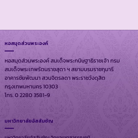
หอสมุดส่วนพระองค์
หอสมุดส่วนพระองค์ สมเด็จพระกนิษฐาธิราชเจ้า กรม
สมเด็จพระเทพรัตนราชสุดา ฯ สยามบรมราชกุมารี
อาคารชัยพัฒนา สวนจิตรลดา พระราชวังดุสิต
กรุงเทพมหานคร 10303
โทร. 0 2280 3581-9
มหาวิทยาลัยอัสสัมชัญ
มหาวิทยาลัยอัสสัมชัญ วิทยาเขตสุวรรณภูมิ