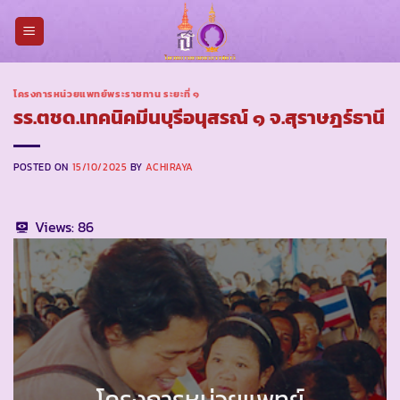
Skip
to
content
โครงการหน่วยแพทย์พระราชทาน ระยะที่ ๑
รร.ตชด.เทคนิคมีนบุรีอนุสรณ์ ๑ จ.สุราษฎร์ธานี
POSTED ON
15/10/2025
BY
ACHIRAYA
Views:
86
โครงการหน่วยแพทย์