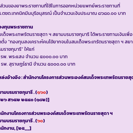
ส่วนของยาพระราชทานที่ใช้ในการออกหน่วยแพทย์พระราชทานที่
ร.ตชด.เทคนิคมีนบุรีอนุสรณ์ เป็นจำนวนเงินประมาณ ๘๖๘๐.๐๐ บาท
องทุนพระราชทาน
เด็จพระเทพรัตนราชสุดา ฯ สยามบรมราชกุมารี ได้พระราชทานเงินเพื่อ
ดตั้ง “กองทุนสงเคราะห์คนไข้ยากจนในสมเด็จพระเทรัตนราชสุดา ฯ สย
มราชกุมารี” ให้แก่
. รพ. พระแสง จำนวน ๕๐๐๐.๐๐ บาท
 รพ. สุราษฎร์ธานี จำนวน ๕๐๐๐.๐๐ บาท
ล่งอ้างอิง : สำนักงานโครงการส่วนพระองค์สมเด็จพระเทพรัตนราชสุ
ามบรมราชกุมารี . (
๑๖๐
)
ท๒๖ ส๖๕๒ ๒๕๔๐ (๑๘๒)]
ำนักงานโครงการส่วนพระองค์สมเด็จพระเทพรัตนราชสุดา ฯ
ามบรมราชกุมารี . (
๖๐
)
นักงาน, [๒๕__]