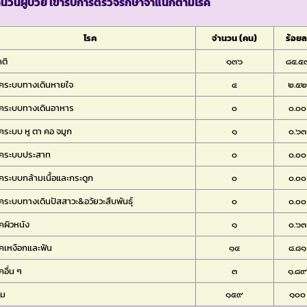
นวนผู้ป่วย เข้ารับการตรวจรักษาจำแนกตามโรค
โรค
จำนวน (คน)
ร้อยล
ติ
๑๓๖
๘๕.๕
คระบบทางเดินหายใจ
๔
๒.๕
คระบบทางเดินอาหาร
๐
๐.๐๐
คระบบ หู ตา คอ จมูก
๑
๐.๖๓
รคระบบประสาท
๐
๐.๐๐
คระบบกล้ามเนื้อและกระดูก
๐
๐.๐๐
คระบบทางเดินปัสสาวะ&อวัยวะสืบพันธุ์
๐
๐.๐๐
คผิวหนัง
๑
๐.๖๓
คเหงือกและฟัน
๑๔
๘.๘๑
คอื่น ๆ
๓
๑.๘
วม
๑๕๙
๑๐๐