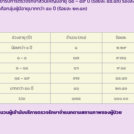
้เข้ารับการตรวจรักษาส่วนใหญ่มีอายุ ๑๕ – ๔๙ ปี (ร้อยละ ๕๕.๔๓) รองล
คือกลุ่มผู้มีอายุมากกว่า ๕๐ ปี (ร้อยละ ๒๓.๔๓)
ช่วงอายุ (ปี)
จำนวน (คน)
ร้อยละ
น้อยกว่า ๑ ปี
๔
๒.๒๙
๑ – ๔
๑๗
๙.๗๑
๕ – ๑๔
๑๖
๙.๑๔
๑๕ – ๔๙
๙๗
๕๕.๔๓
มากกว่า ๕๐ ปี
๔๑
๒๓.๔๓
รวม
๑๗๕
๑๐๐.๐๐
ำนวนผู้เข้านับบริการตรวจรักษาจำแนกตามสถานภาพของผู้ป่วย