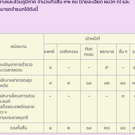
างและส่วนภูมิภาค จำนวนทั้งสิ้น ๙๒ คน (รายละเอียด ผนวก ก) และ
มารถจำแนกได้ดังนี้
เจ้าหน้าที่
หน่วยงาน
ทันต
แพทย์
เภสัชกรรม
พยาบาล
อื่น ๆ
ร
กรรม
องบัญชาการตำรวจ
๑
–
–
๙
–
ระเวนชายแดน
ำนักงานสาธารณสุข
๓
๒
๑๔
๑๒
๔๘
งหวัด
ำนักงานโครงการส่วน
–
–
–
–
๓
ระองค์
มเด็จพระเทพรัตนราช
ดา ฯ
ยามบรมราชกุมารี
รวมทั้งสิ้น
๔
๒
๑๔
๒๑
๕๑