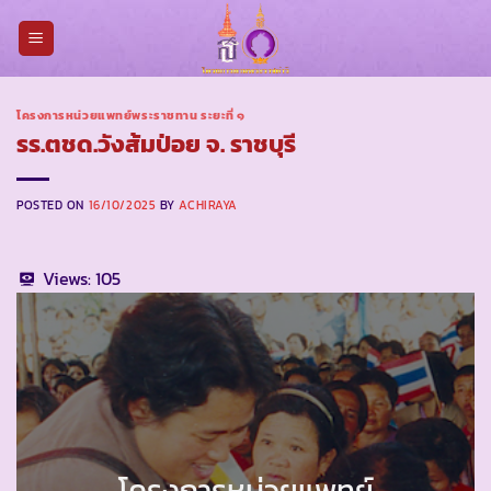
Skip
to
content
โครงการหน่วยแพทย์พระราชทาน ระยะที่ ๑
รร.ตชด.วังส้มป่อย จ. ราชบุรี
POSTED ON
16/10/2025
BY
ACHIRAYA
Views:
105
โครงการหน่วยแพทย์