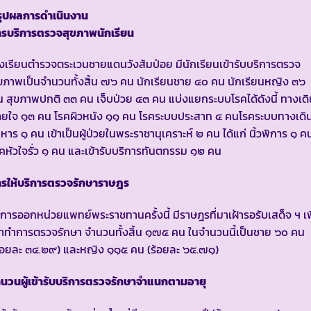
รุปผลการดำเนินงาน
ารบริการตรวจสุขภาพนักเรียน
งเรียนตำรวจตระเวนชายแดนวังส้มป่อย มีนักเรียนเข้ารับบริการตรวจ
ขภาพเป็นจำนวนทั้งสิ้น ๗๖ คน นักเรียนชาย ๔๐ คน นักเรียนหญิง ๓๖
 สุขภาพปกติ ๓๓ คน เจ็บป่วย ๔๓ คน แบ่งแยกระบบโรคได้ดังนี้ ทางเดิ
ายใจ ๑๓ คน โรคผิวหนัง ๑๑ คน โรคระบบประสาท ๔ คนโรคระบบทางเดิ
หาร ๑ คน เข้าเป็นผู้ป่วยในพระราชานุเคราะห์ ๒ คน ได้แก่ นิ้วพิการ ๑ ค
คหัวใจรั่ว ๑ คน และเข้ารับบริการทันตกรรม ๑๒ คน
ารให้บริการตรวจรักษาราษฎร
การออกหน่วยแพทย์พระราชทานครั้งนี้ มีราษฎรที่มาเฝ้ารอรับเสด็จ ฯ เพ
้าทำการตรวจรักษา จำนวนทั้งสิ้น ๑๗๕ คน ในจำนวนนี้เป็นชาย ๖๐ คน
้อยละ ๓๔.๒๙) และหญิง ๑๑๕ คน (ร้อยละ ๖๕.๗๑)
นวนผู้เข้ารับบริการตรวจรักษาจำแนกตามอายุ