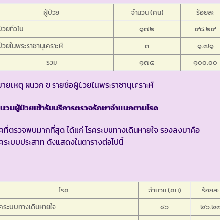
ผู้ป่วย
จำนวน (คน)
ร้อยละ
้ป่วยทั่วไป
๑๗๒
๙๘.๒๙
้ป่วยในพระราชานุเคราะห์
๓
๑.๗๑
รวม
๑๗๕
๑๐๐.๐๐
ายเหตุ ผนวก ข รายชื่อผู้ป่วยในพระราชานุเคราะห์
นวนผู้ป่วยเข้ารับบริการตรวจรักษาจำแนกตามโรค
คที่ตรวจพบมากที่สุด ได้แก่ โรคระบบทางเดินหายใจ รองลงมาคือ
คระบบประสาท ดังแสดงในตารางต่อไปนี้
โรค
จำนวน (คน)
ร้อยละ
รคระบบทางเดินหายใจ
๔๖
๒๖.๒