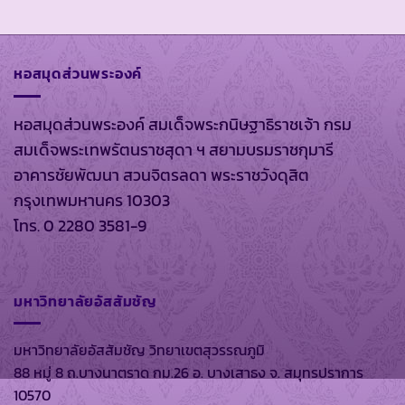
หอสมุดส่วนพระองค์
หอสมุดส่วนพระองค์ สมเด็จพระกนิษฐาธิราชเจ้า กรม
สมเด็จพระเทพรัตนราชสุดา ฯ สยามบรมราชกุมารี
อาคารชัยพัฒนา สวนจิตรลดา พระราชวังดุสิต
กรุงเทพมหานคร 10303
โทร. 0 2280 3581-9
มหาวิทยาลัยอัสสัมชัญ
มหาวิทยาลัยอัสสัมชัญ วิทยาเขตสุวรรณภูมิ
88 หมู่ 8 ถ.บางนาตราด กม.26 อ. บางเสาธง จ. สมุทรปราการ
10570