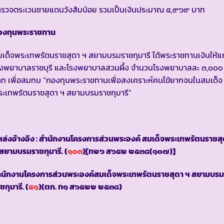
ำรวจตระเวนชายแดนวังส้มป่อย รวมเป็นเงินประมาณ ๕,๙๖๙ บาท
องทุนพระราชทาน
เด็จพระเทพรัตนราชสุดา ฯ สยามบรมราชกุมารี ได้พระราชทานเงินให้แก
รงพยาบาลราชบุรี และโรงพยาบาลสวนผึ้ง จำนวนโรงพยาบาลละ ๓,๐๐๐
ท เพื่อสมทบ “กองทุนพระราชทานเพื่อสงเคราะห์คนไข้ยากจนในสมเด็จ
ระเทพรัตนราชสุดา ฯ สยามบรมราชกุมารี”
ล่งอ้างอิง : สำนักงานโครงการส่วนพระองค์ สมเด็จพระเทพรัตนราชส
สยามบรมราชกุมารี. (
๑๐๓
)[ท๒๖ ส๖๕๒ ๒๕๓๘(๑๐๗)]
ำนักงานโครงการส่วนพระองค์สมเด็จพระเทพรัตนราชสุดา ฯ สยามบรม
ชกุมารี. (
๕๑
)(ตก. ท๑ ส๖๕๒๒ ๒๕๓๘)