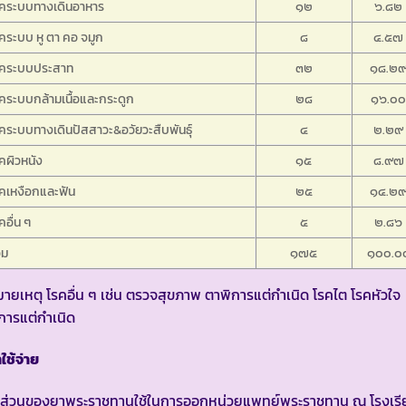
รคระบบทางเดินอาหาร
๑๒
๖.๘๒
คระบบ หู ตา คอ จมูก
๘
๔.๕๗
รคระบบประสาท
๓๒
๑๘.๒
คระบบกล้ามเนื้อและกระดูก
๒๘
๑๖.๐
คระบบทางเดินปัสสาวะ&อวัยวะสืบพันธุ์
๔
๒.๒๙
คผิวหนัง
๑๕
๘.๙๗
คเหงือกและฟัน
๒๕
๑๔.๒
คอื่น ๆ
๕
๒.๘๖
วม
๑๗๕
๑๐๐.๐
ายเหตุ โรคอื่น ๆ เช่น ตรวจสุขภาพ ตาพิการแต่กำเนิด โรคไต โรคหัวใจ
การแต่กำเนิด
าใช้จ่าย
นส่วนของยาพระราชทานใช้ในการออกหน่วยแพทย์พระราชทาน ณ โรงเรี