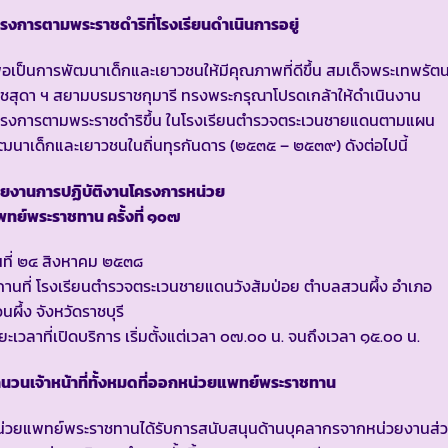
รงการตามพระราชดำริที่โรงเรียนดำเนินการอยู่
ื่อเป็นการพัฒนาเด็กและเยาวชนให้มีคุณภาพที่ดีขึ้น สมเด็จพระเทพรัต
ชสุดา ฯ สยามบรมราชกุมารี ทรงพระกรุณาโปรดเกล้าให้ดำเนินงาน
ครงการตามพระราชดำริขึ้น ในโรงเรียนตำรวจตระเวนชายแดนตามแผน
ฒนาเด็กและเยาวชนในถิ่นทุรกันดาร (๒๕๓๕ – ๒๕๓๙) ดังต่อไปนี้
ายงานการปฏิบัติงานโครงการหน่วย
ทย์พระราชทาน ครั้งที่ ๑๐๗
นที่ ๒๔ สิงหาคม ๒๕๓๘
านที่ โรงเรียนตำรวจตระเวนชายแดนวังส้มป่อย ตำบลสวนผึ้ง อำเภอ
นผึ้ง จังหวัดราชบุรี
ยะเวลาที่เปิดบริการ เริ่มตั้งแต่เวลา ๐๗.๐๐ น. จนถึงเวลา ๑๕.๐๐ น.
นวนเจ้าหน้าที่ทั้งหมดที่ออกหน่วยแพทย์พระราชทาน
น่วยแพทย์พระราชทานได้รับการสนับสนุนด้านบุคลากรจากหน่วยงานส่