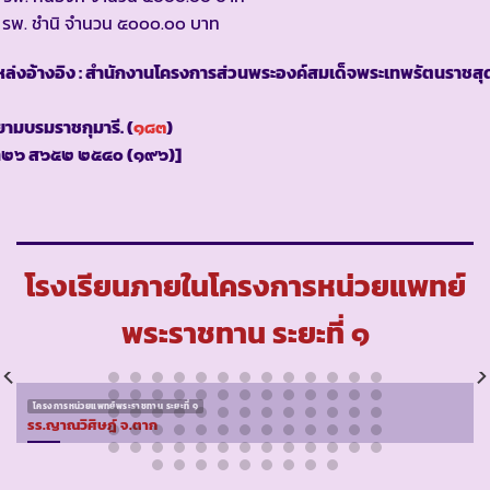
 รพ. ชำนิ จำนวน ๕๐๐๐.๐๐ บาท
ล่งอ้างอิง : สำนักงานโครงการส่วนพระองค์สมเด็จพระเทพรัตนราชสุ
ามบรมราชกุมารี. (
๑๘๓
)
ท๒๖ ส๖๕๒ ๒๕๔๐ (๑๙๖)]
โรงเรียนภายในโครงการหน่วยแพทย์
พระราชทาน ระยะที่ ๑
โครงการหน่วยแพทย์พระราชทาน ระยะที่ ๑
รร.ญาณวิศิษฎ์ จ.ตาก