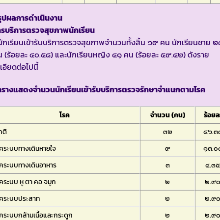
รุปผลการดำเนินงาน
ารบริการตรวจสุขภาพนักเรียน
นักเรียนเข้ารับบริการตรวจสุขภาพจำนวนทั้งสิ้น ๖๙ คน นักเรียนชาย ๒
 (ร้อยละ ๔๐.๕๘) และนักเรียนหญิง ๔๑ คน (ร้อยละ ๕๙.๔๒) ดังราย
เอียดต่อไปนี้
ารางแสดงจำนวนนักเรียนเข้ารับบริการตรวจรักษาจำแนกตามโรค
โรค
จำนวน (คน)
ร้อยล
กติ
๓๒
๔๖.๓
รคระบบทางเดินหายใจ
๙
๑๓.๐
รคระบบทางเดินอาหาร
๓
๔.๓
คระบบ หู ตา คอ จมูก
๒
๒.๙
รคระบบประสาท
๒
๒.๙
คระบบกล้ามเนื้อและกระดูก
๒
๒.๙