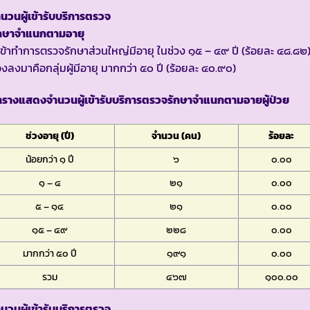
นวนผู้เข้ารับบริการตรวจ
ักษาจำแนกตามอายุ
้เข้าทำการตรวจรักษาส่วนใหญ่มีอายุ ในช่วง ๑๕ – ๔๙ ปี (ร้อยละ ๔๘.๘๒
งลงมาคือกลุ่มผู้มีอายุ มากกว่า ๕๐ ปี (ร้อยละ ๔๐.๙๐)
ารางแสดงจำนวนผู้เข้ารับบริการตรวจรักษาจำแนกตามอายผู้ป่วย
ช่วงอายุ (ปี)
จำนวน (คน)
ร้อยละ
น้อยกว่า ๑ ปี
๖
๐.๐๐
๑ – ๔
๒๑
๐.๐๐
๕ – ๑๔
๒๑
๐.๐๐
๑๕ – ๔๙
๒๒๘
๐.๐๐
มากกว่า ๕๐ ปี
๑๙๑
๐.๐๐
รวม
๔๖๗
๑๐๐.๐๐
นวนผู้เข้ารับบริการตรวจ