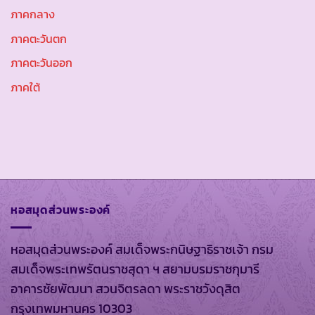
ภาคกลาง
ภาคตะวันตก
ภาคตะวันออก
ภาคใต้
หอสมุดส่วนพระองค์
หอสมุดส่วนพระองค์ สมเด็จพระกนิษฐาธิราชเจ้า กรม
สมเด็จพระเทพรัตนราชสุดา ฯ สยามบรมราชกุมารี
อาคารชัยพัฒนา สวนจิตรลดา พระราชวังดุสิต
กรุงเทพมหานคร 10303