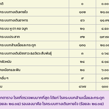
กติ
๐
๐.๐๐
รคระบบทางเดินหายใจ
๑๐๒
๒๑.๘
รคระบบทางเดินอาหาร
๕๖
๑๑.๙
คระบบ หู ตา คอ จมูก
๒๑
๔.๕๐
รคระบบประสาท
๙๒
๑๙.๗
คระบบกล้ามเนื้อและกระดูก
๑๓๑
๒๘.๐
คระบบทางเดินปัสสาวะ&อวัยวะสืบพันธุ์
๓
๐.๖๔
คผิวหนัง
๒๔
๕.๑๔
คเหงือกและฟัน
๒๘
๖.๐๐
คอื่น ๆ
๙
๑.๙๓
วม
๔๖๗
๑๐๐
กตาราง โรคที่ตรวจพบมากที่สุด ได้แก่ โรคระบบกล้ามเนื้อและกระดูก
้อยละ ๒๘.๐๕) รองลงมาคือ โรคระบบทางเดินหายใจ (ร้อยละ ๒๘.๐๕)