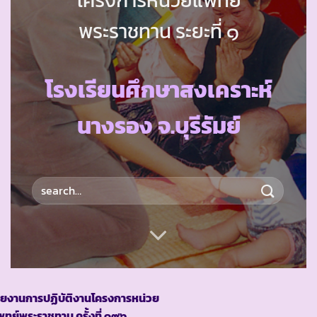
พระราชทาน ระยะที่ ๑
โรงเรียนศึกษาสงเคราะห์
นางรอง จ.บุรีรัมย์
ายงานการปฏิบัติงานโครงการหน่วย
ทย์พระราชทาน ครั้งที่ ๑๙๖