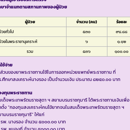
ักษาจำแนกตามสภานภาพของผู้ป่วย
ผู้ป่วย
จำนวน (คน)
ร้อยละ
้ป่วยทั่วไป
๕๓๐
๙๘.๘๘
้ป่วยในพระราชานุเคราะห์
๖
๑.๑๒
รวม
๕๓๖
๑๐๐.๐๐
าใช้จ่าย
นส่วนของยาพระราชทานใช้ในการออกหน่วยแพทย์พระราชทาน ที่
.ร.ศึกษาสงเคราะห์นางรอง เป็นจำนวนเงิน ประมาณ ๘๒๕๐.๐๐ บาท
องทุนพระราชทาน
เด็จพระเทพรัตนราชสุดา ฯ สยามบรมราชกุมารี ได้พระราชทานเงินเพื่อ
ดตั้ง “กองทุนสงเคราะห์คนไข้ยากจนในสมเด็จพระเทพรัตนราชสุดา ฯ
ามบรมราชกุมารี” ให้แก่
. รพ. นางรอง จำนวน ๕๐๐๐.๐๐ บาท
 รพ. หนองกี่ จำนวน ๕๐๐๐.๐๐ บาท