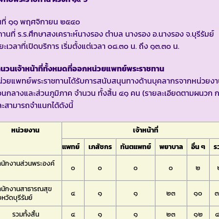
นที่ ๑๑ พฤศจิกายน ๒๕๔๐
านที่ ร.ร.ศึกษาสงเคราะห์นางรอง ตำบล นางรอง อ.นางรอง จ.บุรีรัมย์
ยะเวลาที่เปิดบริการ เริ่มตั้งแต่เวลา ๐๘.๓๐ น. ถึง ๑๓.๓๐ น.
นวนเจ้าหน้าที่ทั้งหมดที่ออกหน่วยแพทย์พระราชทาน
น่วยแพทย์พระราชทานได้รับการสนับสนุนทางด้านบุคลากรจากหน่วยง
วนกลางและส่วนภูมิภาค จำนวน ทั้งสิ้น ๔๑ คน (รายละเอียดตามผนวก ก
ะสามารถจำแนกได้ดังนี้
หน่วยงาน
เจ้าหน้าที่
แพทย์
เภสัชกร
ทันตแพทย์
พยาบาล
อื่น ๆ
ร
ำนักงานส่วนพระองค์
๐
๐
๐
๐
๒
ำนักงานสาธารณสุข
๔
๑
๑
๒๓
๑๐
งหวัดบุรีรัมย์
รวมทั้งสิ้น
๔
๑
๑
๒๓
๑๒