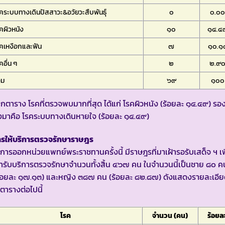
คระบบทางเดินปัสสาวะ&อวัยวะสืบพันธุ์
๐
๐.๐
คผิวหนัง
๑๐
๑๔.๔
คเหงือกและฟัน
๗
๑๐.๑
คอื่น ๆ
๒
๒.๙
วม
๖๙
๑๐๐
กตาราง โรคที่ตรวจพบมากที่สุด ได้แก่ โรคผิวหนัง (ร้อยละ ๑๔.๔๙) รอ
มาคือ โรคระบบทางเดินหายใจ (ร้อยละ ๑๔.๔๙)
ารให้บริการตรวจรักษาราษฎร
การออกหน่วยแพทย์พระราชทานครั้งนี้ มีราษฎรที่มาเฝ้ารอรับเสด็จ ฯ เพ
้ารับบริการตรวจรักษาจำนวนทั้งสิ้น ๔๖๗ คน ในจำนวนนี้เป็นชาย ๘๐ ค
ร้อยละ ๑๗.๑๓) และหญิง ๓๘๗ คน (ร้อยละ ๘๒.๘๗) ดังแสดงรายละเอี
ตารางต่อไปนี้
โรค
จำนวน (คน)
ร้อยล