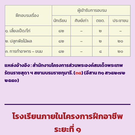
ผู้เข้ารับการอบรม
ฝึกอบรมเรื่อง
นักเรียน
ศิษย์เก่า
ตชด.
ประชาชน
๑. เลี้ยงเป็ด/ไก่
๔๒
–
๒
–
๒. ปลูกพืชไม้ผล
๔๒
–
๒
๒๐
๓. การทำอาหาร – ขนม
๔๒
–
๔
๒๐
แหล่งอ้างอิง : สำนักงานโครงการส่วนพระองค์สมเด็จพระเทพ
รัตนราชสุดา ฯ สยามบรมราชกุมารี. (
๓๔
) (อีสาน ท๑ ส๖๕๒๗๒
๒๕๔๐)
โรงเรียนภายในโครงการฝึกอาชีพ
ระยะที่ ๑