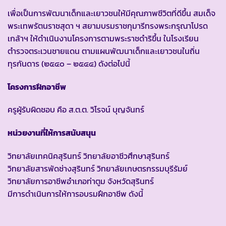
เพื่อเป็นการพัฒนาเด็กและเยาวชนให้มีคุณภาพชีวิตที่ดีขึ้น สมเด็จ
พระเทพรัตนราชสุดา ฯ สยามบรมราชกุมารีทรงพระกรุณาโปรด
เกล้าฯ ให้ดำเนินงานโครงการตามพระราชดำริขึ้น ในโรงเรียน
ตำรวจตระเวนชายแดน ตามแผนพัฒนาเด็กและเยาวชนในถิ่น
ทุรกันดาร (๒๕๔๐ – ๒๕๔๔) ดังต่อไปนี้
โครงการฝึกอาชีพ
ครูผู้รับผิดชอบ คือ ส.ต.ต. วิโรจน์ บุญจันทร์
หน่วยงานที่ให้การสนับสนุน
วิทยาลัยเทคนิคสุรินทร์ วิทยาลัยอาชีวศึกษาสุรินทร์
วิทยาลัยสารพัดช่างสุรินทร์ วิทยาลัยเกษตรกรรมบุรีรัมย์
วิทยาลัยการอาชีพอำเภอท่าตูม จังหวัดสุรินทร์
มีการดำเนินการให้การอบรมฝึกอาชีพ ดังนี้