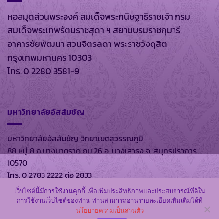
หอสมุดส่วนพระองค์ สมเด็จพระกนิษฐาธิราชเจ้า กรม
สมเด็จพระเทพรัตนราชสุดา ฯ สยามบรมราชกุมารี
อาคารชัยพัฒนา สวนจิตรลดา พระราชวังดุสิต
กรุงเทพมหานคร 10303
โทร. 0 2280 3581-9
มหาวิทยาลัยอัสสัมชัญ
มหาวิทยาลัยอัสสัมชัญ วิทยาเขตสุวรรณภูมิ
88 หมู่ 8 ถ.บางนาตราด กม.26 อ. บางเสาธง จ. สมุทรปราการ
10570
โทร. 0 2783 2222 ต่อ 2833
เว็บไซต์นี้มีการใช้งานคุกกี้ เพื่อเพิ่มประสิทธิภาพและประสบการณ์ที่ดีใน
การใช้งานเว็บไซต์ของท่าน ท่านสามารถอ่านรายละเอียดเพิ่มเติมได้ที่
นโยบายความเป็นส่วนตัว
สงวนลิขสิทธิ์ พ.ศ. 2569 ตาม พรบ.ลิขสิทธิ์ พ.ศ. 2537 โดย
หอ