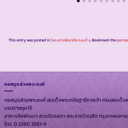
This entry was posted in
โครงการฝึกอาชีพ ระยะที่ ๑
. Bookmark the
perma
หอสมุดส่วนพระองค์
หอสมุดส่วนพระองค์ สมเด็จพระกนิษฐาธิราชเจ้า กรมสมเด็จ
บรมราชกุมารี
อาคารชัยพัฒนา สวนจิตรลดา พระราชวังดุสิต กรุงเทพมหา
โทร. 0 2280 3581-9