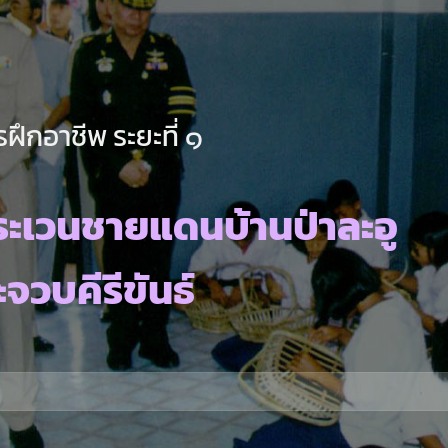
ฝึกอาชีพ ระยะที่ ๑
ะเวนชายแดนบ้านป่าละอู
จวบคีรีขันธ์