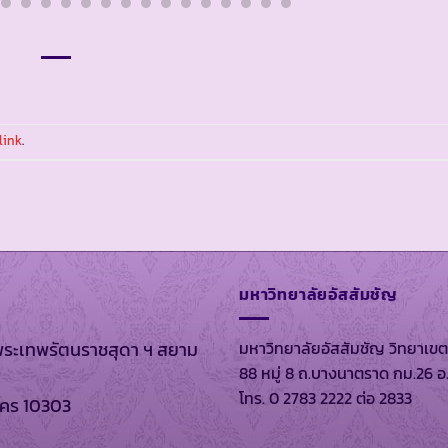
link
.
มหาวิทยาลัยอัสสัมชัญ
มหาวิทยาลัยอัสสัมชัญ วิทยาเขต
พระเทพรัตนราชสุดา ฯ สยาม
88 หมู่ 8 ถ.บางนาตราด กม.26 อ
โทร. 0 2783 2222 ต่อ 2833
นคร 10303