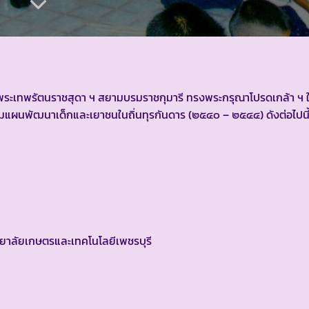
ด็จพระเทพรัตนราชสุดา ฯ สยามบรมราชกุมารี ทรงพระกรุณาโปรดเกล้า ฯ 
แผนพัฒนาเด็กและเยาชนในถิ่นทุรกันดาร (๒๕๔๐ – ๒๕๔๔) ดังต่อไปนี
ิทยาลัยเกษตรและเทคโนโลยีเพชรบุรี