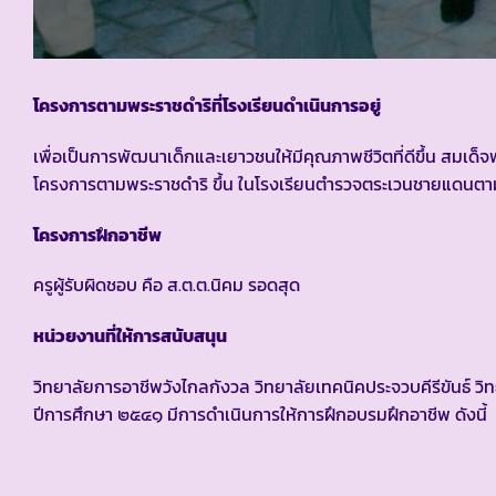
โครงการตามพระราชดำริที่โรงเรียนดำเนินการอยู่
เพื่อเป็นการพัฒนาเด็กและเยาวชนให้มีคุณภาพชีวิตที่ดีขึ้น สมเ
โครงการตามพระราชดำริ ขึ้น ในโรงเรียนตำรวจตระเวนชายแดนตาม
โครงการฝึกอาชีพ
ครูผู้รับผิดชอบ คือ ส.ต.ต.นิคม รอดสุด
หน่วยงานที่ให้การสนับสนุน
วิทยาลัยการอาชีพวังไกลกังวล วิทยาลัยเทคนิคประจวบคีรีขันธ์ ว
ปีการศึกษา ๒๕๔๑ มีการดำเนินการให้การฝึกอบรมฝึกอาชีพ ดังนี้