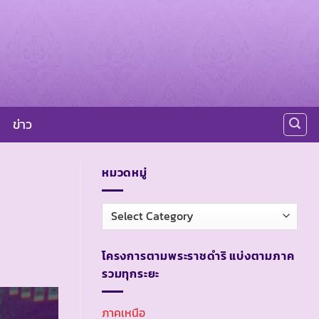
ข่าว
หมวดหมู่
หมวด
หมู่
โครงการตามพระราชดำริ แบ่งตามภาค
รวมทุกระยะ
ภาคเหนือ