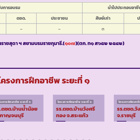
้ารับการอบรม
นำไปประกอบอาชี
ตชด.
ประชาชน
ศิษย์เก่า
ป
–
–
๓
นราชสุดา ฯ สยามบรมราชกุมารี.(
๑๐๗
)(ตก. ท๑ ส๖๕๒ ๒๕๔๒)
ครงการฝึกอาชีพ ระยะที่ ๑
รงการฝึกอาชีพ ระยะที่ ๑
โครงการฝึกอาชีพ ระยะที่ ๑
โครงการฝึกอาชีพ
.ตชด.บ้านน้ำน้อย
รร.ตชด.บ้านวังศรี
รร.ตชด.วั
 กาญจนบุรี
ทอง จ.สระแก้ว
จ.ราชบุรี