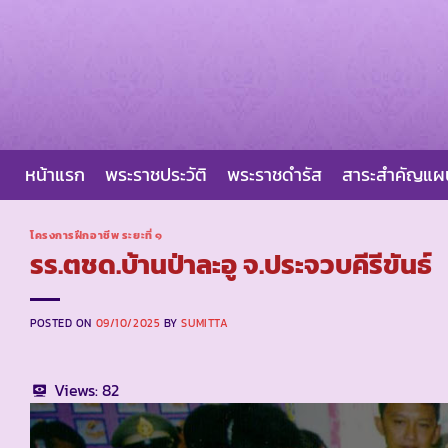
Skip
to
content
หน้าแรก
พระราชประวัติ
พระราชดำรัส
สาระสำคัญแ
โครงการฝึกอาชีพ ระยะที่ ๑
รร.ตชด.บ้านป่าละอู จ.ประจวบคีรีขันธ์
POSTED ON
09/10/2025
BY
SUMITTA
Views:
82