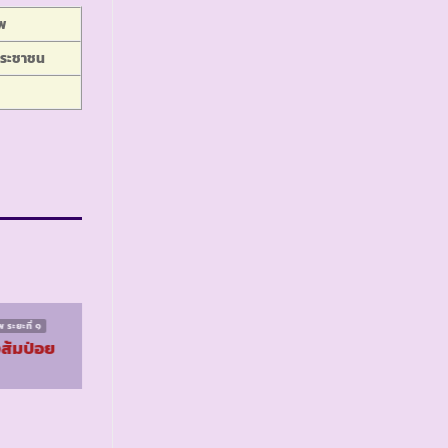
พ
ระชาชน
 ระยะที่ ๑
โครงการฝึกอาชีพ ระยะที่ ๑
งส้มป่อย
รร.ตชด.บ้านท่าวัง
หิน จ.ประจวบคีรีขันธ์