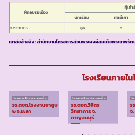
ผู้เข
ฝึกอบรมเรื่อง
นักเรียน
ศิษย์เก่า
การเกษตร
๑๕
๓
แหล่งอ้างอิง : สำนักงานโครงการส่วนพระองค์สมเด็จพระเทพรัต
โรงเรียนภายในโ
โครงการฝึกอาชีพ ระยะที่ ๑
โครงการฝึกอาชีพ ระยะที่ ๑
โค
รร.ตชด.โรงงานยาสูบ
รร.ตชด.วิจิตร
รร
๒ จ.ยะลา
วิทยาคาร จ.
จ.
กาญจนบุรี