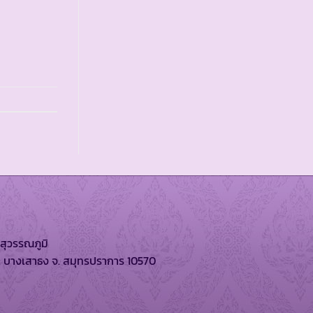
สุวรรณภูมิ
. บางเสาธง จ. สมุทรปราการ 10570