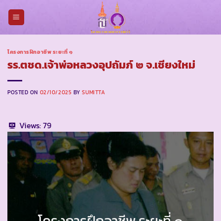
Skip
to
content
โครงการฝึกอาชีพ ระยะที่ ๑
รร.ตชด.เจ้าพ่อหลวงอุปถัมภ์ ๒ จ.เชียงใหม่
POSTED ON
02/10/2025
BY
SUMITTA
Views:
79
โครงการฝึกอาชีพ ระยะที่ ๑