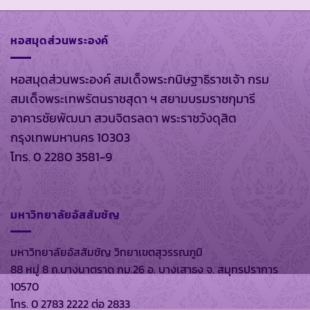
หอสมุดส่วนพระองค์
หอสมุดส่วนพระองค์ สมเด็จพระกนิษฐาธิราชเจ้า กรม
สมเด็จพระเทพรัตนราชสุดา ฯ สยามบรมราชกุมารี
อาคารชัยพัฒนา สวนจิตรลดา พระราชวังดุสิต
กรุงเทพมหานคร 10303
โทร. 0 2280 3581-9
มหาวิทยาลัยอัสสัมชัญ
มหาวิทยาลัยอัสสัมชัญ วิทยาเขตสุวรรณภูมิ
88 หมู่ 8 ถ.บางนาตราด กม.26 อ. บางเสาธง จ. สมุทรปราการ
10570
โทร. 0 2783 2222 ต่อ 2833