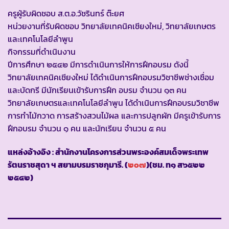
ครูผู้รับผิดชอบ ส.ต.อ.วัชรินทร์ ต๊ะยศ
หน่วยงานที่รับผิดชอบ วิทยาลัยเทคนิคเชียงใหม่, วิทยาลัยเกษตร
และเทคโนโลยีลำพูน
กิจกรรมที่ดำเนินงาน
ปีการศึกษา ๒๕๔๒ มีการดำเนินการให้การฝึกอบรม ดังนี้
วิทยาลัยเทคนิคเชียงใหม่ ได้ดำเนินการฝึกอบรมวิชาชีพช่างเชื่อม
และบัดกรี มีนักเรียนเข้ารับการฝึก อบรม จำนวน ๑๓ คน
วิทยาลัยเกษตรและเทคโนโลยีลำพูน ได้ดำเนินการฝึกอบรมวิชาชีพ
การทำไม้กวาด การสร้างสวนไม้ผล และการปลูกผัก มีครูเข้ารับการ
ฝึกอบรม จำนวน ๑ คน และนักเรียน จำนวน ๕ คน
แหล่งอ้างอิง : สำนักงานโครงการส่วนพระองค์สมเด็จพระเทพ
รัตนราชสุดา ฯ สยามบรมราชกุมารี. (
๒๐๗
)(ชม. ท๑ ส๖๕๒๒
๒๕๔๒)