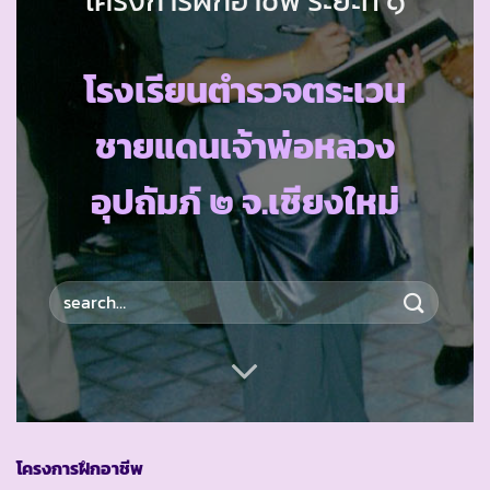
โรงเรียนตำรวจตระเวน
ชายแดนเจ้าพ่อหลวง
อุปถัมภ์ ๒ จ.เชียงใหม่
โครงการฝึกอาชีพ