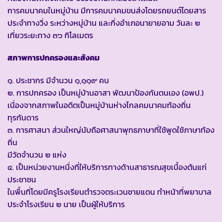
การคมนาคมในหมู่บ้าน มีการคมนาคมขนส่งโดยรถยนต์โดยสาร
ประจำทางวิ่ง ระหว่างหมู่บ้าน และกิ่งอำเภอนายายอาม วันละ ๒
เที่ยวระยะทาง ๓๖ กิโลเมตร
สภาพการปกครองและสังคม
๑. ประชากร มีจำนวน ๑,๑๑๙ คน
๒. การปกครอง เป็นหมู่บ้านอาสา พัฒนาป้องกันตนเอง (อพป.)
เนื่องจากสภาพในอดีตเป็นหมู่บ้านห่างไกลคมนาคมท้องถิ่น
ทุรกันดาร
๓. การศาสนา ส่วนใหญ่นับถือศาสนาพุทธภาษาที่ใช้พูดใช้ภาษาท้อง
ถิ่น
มีวัดจำนวน ๒ แห่ง
๔. เป็นหน่วยงานหนื่งที่ให้บริการทางด้านสาธารณสุขเบื้องต้นแก่
ประชาชน
ในพื้นที่โดยมีครูโรงเรียนตำรวจตระเวนชายแดน ทำหน้าที่พยาบาล
ประจำโรงเรียน ๒ นาย เป็นผู้ให้บริการ