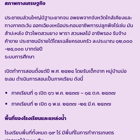
สภาพทางเศรษฐกิจ
ประชาชนส่วนใหญ่มีฐานะยากจน อพยพจากจังหวัดใกล้เคียงและ
ทางภาคตะวัน ออกเฉียงเหนือประกอบอาชีพการปลูกพืชไร่เช่น มัน
สำปะหลัง ข้าวโพดสวนยาง พารา สวนผลไม้ อาชีพรอง รับจ้าง
ค้าขาย ประชาชนมีรายได้โดยเฉลี่ยครอบครัว ละประมาณ ๑๒,๐๐๐
-๒๕,๐๐๐ บาทต่อปี
ระบบการศึกษา
เปิดทำการสอนตั้งแต่ปี พ.ศ. ๒๕๒๔ โดยรับเด็กจาก หมู่บ้านบ่อ
ชะอม ดำเนินการสอนเป็นภาคเรียน ดังนี้
ภาคเรียนที่ ๑ เปิด ๑๖ พ.ค. ๒๕๓๗ – ๑๕ ต.ค. ๒๕๓๗
ภาคเรียนที่ ๒ เปิด ๑ พ.ย. ๒๕๓๗ -๒๕ มี.ค. ๒๕๓๗
พื้นที่ของโรงเรียนและแหล่งน้ำ
โรงเรียนพื้นที่ทั้งหมด ๑๙ ไร่ มีพื้นที่ในการทำการเกษตร