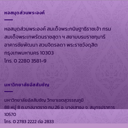
หอสมุดส่วนพระองค์
หอสมุดส่วนพระองค์ สมเด็จพระกนิษฐาธิราชเจ้า กรม
สมเด็จพระเทพรัตนราชสุดา ฯ สยามบรมราชกุมารี
อาคารชัยพัฒนา สวนจิตรลดา พระราชวังดุสิต
กรุงเทพมหานคร 10303
โทร. 0 2280 3581-9
มหาวิทยาลัยอัสสัมชัญ
มหาวิทยาลัยอัสสัมชัญ วิทยาเขตสุวรรณภูมิ
88 หมู่ 8 ถ.บางนาตราด กม.26 อ. บางเสาธง จ. สมุทรปราการ
10570
โทร. 0 2783 2222 ต่อ 2833