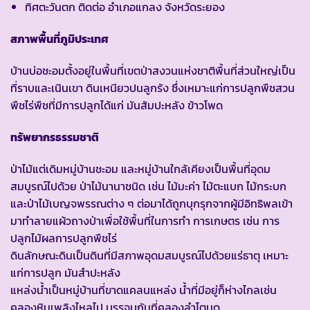
ทิศตะวันตก ติดต่อ อำเภอแกลง จังหวัดระยอง
สภาพพื้นที่ภูมิประเทศ
บ้านบ่อชะอมตั้งอยู่ในพื้นที่เขตป่าสงวนแห่งชาติพื้นที่ส่วนใหญ่เป็น
ที่ราบและเนินเขา ดินเหนียวปนลูกรัง ซึ่งเหมาะแก่การปลูกพืชสวน
พืชไร่พืชที่มีการปลูกได้แก่ มันสัมปะหลัง ข้าวโพด
ทรัพยากรธรรมชาติ
ป่าไม้แต่เดิมหมู่บ้านชะอม และหมู่บ้านใกล้เคียงเป็นพื้นที่อุดม
สมบูรณ์ไปด้วย ป่าไม้นานาชนิด เช่น ไม้มะค่า ไม้ตะแบก ไม้กระบก
และป่าไม้เบญจพรรณต่าง ๆ ต่อมาได้ถูกบุกรุกจากผู้มีอิทธิพลเข้า
มาทำลายแผ้วถางป่าเพื่อใช้พื้นที่ในการทำ การเกษตร เช่น การ
ปลูกไม้ผลการปลูกพืชไร่
ดินลักษณะดินเป็นดินที่มีสภาพอุดมสมบูรณ์ไปด้วยแร่ธาตุ เหมาะ
แก่การปลูก มันสำปะหลัง
แหล่งน้ำเป็นหมู่บ้านที่ขาดแคลนแหล่ง น้ำที่มีอยู่ก็ห่างไกลเช่น
คลองหินเพลิงไหลไป บรรจบกันที่คลองลำโตนด