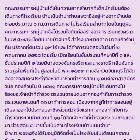
คณะกรรมการหมู่บ้านได้เห็นความยากลำบากที่เด็กนักเรียนต้อง
เดินทางที่โรงเรียน บ้านเนินจำปาตำบลพวาซึ่งอยู่ห่างจากบ้านบ่อ
ชะอมประมาณ ๖ ก.ม.การเดินทาง ไปโรงเรียนลำบากโดยในฤดูฝน
คณะกรรมการหมู่บ้านจึงได้ร่วมใจกันก่อสร้างอาคาร เรียนชั่วคราว
ในปีพ.ศ๒๕๒๘โดยมีนายบัวจันทร์ สำโรงและนายคาด ขวดแก้วร่วม
กัน บริจาคที่ดินรวม ๑๙ ไร่ และ ได้ทำการเปิดสอนในวันที่ ๒
พฤษภาคม ๒๕๒๘ โดยเริ่ม เปิดเรียนในชั้นประถมศึกษาปีที่ ๑ และ
ชั้นประถมปีที่ ๒ โดยมีนางดวงจันทร์จริต และนางราตรี กลิ่นจันทร์
ราษฎรในพื้นที่เป็นผู้สอนในปี พ.ศ.๒๕๒๙ ทางจังหวัดจันทบุรี ได้จัด
ส่งอาสาสมัครประจำจังหวัดมาช่วยทำการสอน ๑ คนคืออาสาสมัคร
วินัย ทองล้วนใน ปี ๒๕๓๑ คณะกรรมการหมู่บ้านได้เดินทางไป
ร้องขอเจ้าหน้าที่ตำรวจ ตระเวนชายแดนจากกองกำกับการตำรวจ
ตระเวนชายแดนที่ ๑๑ มาทำการสอน เนื่องจากครูที่ทำการสอนอยู่
เดิมลาออกไปประกอบอาชีพส่วนตัวครั้งแรกทางกอง กำกับการ
ตำรวจตระเวนชายแดนที่ ๑๑ ได้จัดเจ้าหน้าที่ตำรวจตระเวนชายแดน
มา ช่วยสอน ๕ นายขึ้นเป็นสาขาโรงเรียนบ้านเนินจำปา
ปี พ.ศ. ๒๕๓๔จึงได้รับอนุมัติจัดตั้งเป็นโรงเรียนในเดือนมกราคม