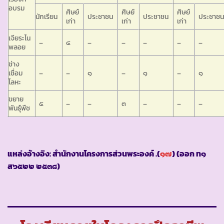
อบรม
ศิษย์
ศิษย์
ศิษย์
นักเรียน
ประชาชน
ประชาชน
ประชาช
เก่า
เก่า
เก่า
เจียระไน
–
๔
–
–
–
–
–
พลอย
ช่าง
เชื่อม
–
–
๑
–
๑
–
๑
โลหะ
ขยาย
๕
–
–
๓
–
–
–
พันธุ์พืช
แหล่งอ้างอิง: สำนักงานโครงการส่วนพระองค์ .(
๑๗
) (ออก ท๑
ส๖๕๒๒ ๒๕๓๘)