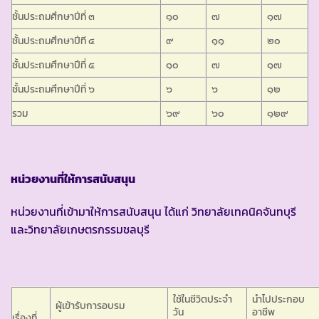
ชั้นประถมศึกษาปีที่ ๓
๑๐
๗
๑๗
ชั้นประถมศึกษาปีที ๔
๙
๑๑
๒๐
ชั้นประถมศึกษาปีที่ ๕
๑๐
๗
๑๗
ชั้นประถมศึกษาปีที่ ๖
๖
๖
๑๒
รวม
๖๙
๖๐
๑๒๙
หน่วยงานที่ให้การสนับสนุน
หน่วยงานที่เข้ามาให้การสนับสนุน ได้แก่ วิทยาลัยเทคนิคจันทบุรี
และวิทยาลัยเกษตรกรรมชลบุรี
ใช้ในชีวิตประจำ
นำไปประกอบ
ผู้เข้ารับการอบรม
วัน
อาชีพ
เรื่องที่