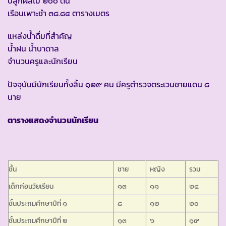
ปลูกผลไม้ ๒๐๐ ต้น
เรือนเพาะชำ ๓๘.๘๔ ตารางเมตร
แหล่งน้ำดื่มที่สำคัญ
น้ำฝน น้ำบาดาล
จำนวนครูและนักเรียน
ปัจจุบันมีนักเรียนทั้งสิ้น ๑๒๙ คน มีครูตำรวจตระเวนชายแดน ๘
นาย
ตารางแสดงจำนวนนักเรียน
ชั้น
ชาย
หญิง
รวม
เด็กก่อนวัยเรียน
๑๓
๑๑
๒๔
ชั้นประถมศึกษาปีที่ ๑
๘
๑๒
๒๐
ชั้นประถมศึกษาปีที่ ๒
๑๓
๖
๑๙