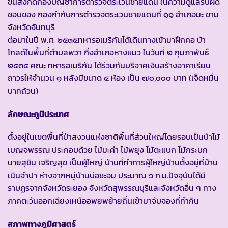
ขึ้นสังกัดกองบัญชาการตำรวจตระเวนชายแดน ในความดูแลรับผิด
ชอบของ กองกำกับการตำรวจตระเวนชายแดนที่ ๑๑ อำเภอมะ ขาม
จังหวัดจันทบุรี
ต่อมาในปี พ.ศ. ๒๕๓๕ทหารอเมริกันได้เดินทางเข้ามาฝึกคอ บ้า
โกลด์ในพื้นที่ตำบลพวา กิ่งอำเภอหางแมว ในวันที่ ๒ กุมภาพันธ์
๒๕๓๕ คณะ ทหารอเมริกัน ได้ร่วมกันบริจาคเงินสร้างอาคาเรียน
ถาวรให้จำนวน ๑ หลังมีขนาด ๔ ห้อง เป็น ๗๐,๐๐๐ บาท (เจ็ดหมื่น
บาทถ้วน)
ลักษณะภูมิประเทศ
ตั้งอยู่ในเขตพื้นที่ป่าสงวนแห่งชาติพื้นที่ส่วนใหญ่โดยรอบเป็นป่าไม้
เบญจพรรณ ประกอบด้วย ไม้มะค่า ไม้พยุง ไม้ตะแบก ไม้กระบก
นายสุชิน เจริญสุข เป็นผู้ใหญ่ บ้านที่ทำการผู้ใหญ่บ้านตั้งอยู่ที่บ้าน
เนินจำปา ห่างจากหมู่บ้านบ่อชะอม ประมาณ ๖ ก.ม.ปัจจุบันได้มี
ราษฏรจากจังหวัดระยอง จังหวัดสุพรรณบุรีและจังหวัดอื่น ๆ ทาง
ภาคตะวันออกเฉียงเหนืออพยพย้ายถิ่นเข้ามาจับจองที่ทำกิน
สภาพทางภูมิศาสตร์