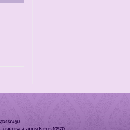
สุวรรณภูมิ
. บางเสาธง จ. สมุทรปราการ 10570