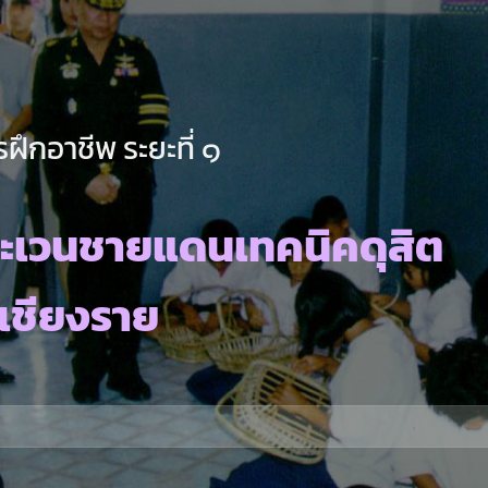
ฝึกอาชีพ ระยะที่ ๑
ะเวนชายแดนเทคนิคดุสิต
.เชียงราย