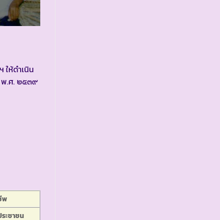
 ให้ดำเนิน
– พ.ศ. ๒๕๓๙
ีพ
ประชาชน