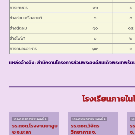
การเกษตร
๑๖
๕
ช่างซ่อมเครื่องยนต์
๘
๓
ช่างตัดผม
๑๐
๑๕
ช่างไฟฟ้า
๖
๒
การถนอมอาหาร
๑๙
๓
แหล่งอ้างอิง : สำนักงานโครงการส่วนพระองค์สมเด็จพระเทพรัตน
โรงเรียนภายในโ
โครงการฝึกอาชีพ ระยะที่ ๑
โครงการฝึกอาชีพ ระยะที่ ๑
โค
รร.ตชด.โรงงานยาสูบ
รร.ตชด.วิจิตร
รร
๒ จ.ยะลา
วิทยาคาร จ.
จ.