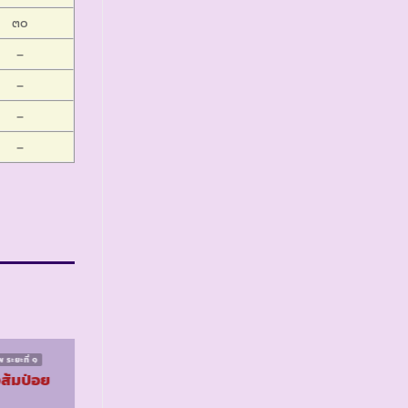
๓๐
–
–
–
–
 ระยะที่ ๑
โครงการฝึกอาชีพ ระยะที่ ๑
งส้มป่อย
รร.ตชด.บ้านท่าวัง
หิน จ.ประจวบคีรีขันธ์