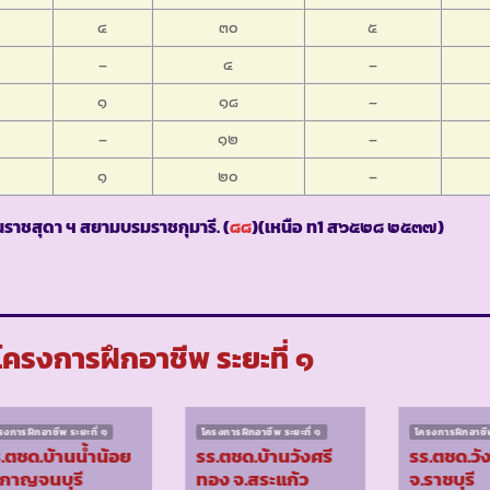
๔
๓๐
๕
–
๔
–
๑
๑๘
–
–
๑๒
–
๑
๒๐
–
ราชสุดา ฯ สยามบรมราชกุมารี. (
๘๘
)(เหนือ ท1 ส๖๕๒๘ ๒๕๓๗)
ครงการฝึกอาชีพ ระยะที่ ๑
รงการฝึกอาชีพ ระยะที่ ๑
โครงการฝึกอาชีพ ระยะที่ ๑
โครงการฝึกอาชีพ
.ตชด.บ้านน้ำน้อย
รร.ตชด.บ้านวังศรี
รร.ตชด.วั
 กาญจนบุรี
ทอง จ.สระแก้ว
จ.ราชบุรี