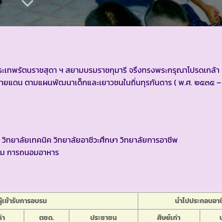
จพระเทพรัตนราชสุดา ฯ สยามบรมราชกุมารี จรึงทรงพระกรุณาโปรดเกล้า ฯ
นชายแดน ตามแผนพัฒนาเด็กและเยาวชนในถิ่นทุรกันดาร ( พ.ศ. ๒๕๓๕ 
 วิทยาลัยเทคนิค วิทยาลัยอาชีวะศึกษา วิทยาลัยการอาชีพ
ัดผม การถนอมอาหาร
ผู้เข้ารับการอบรม
นำไปประกอบอาช
่า
ตชด.
ประชาชน
ศิษย์เก่า