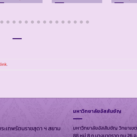
link
.
มหาวิทยาลัยอัสสัมชัญ
มหาวิทยาลัยอัสสัมชัญ วิทยาเขต
พระเทพรัตนราชสุดา ฯ สยาม
88 หมู่ 8 ถ.บางนาตราด กม.26 อ