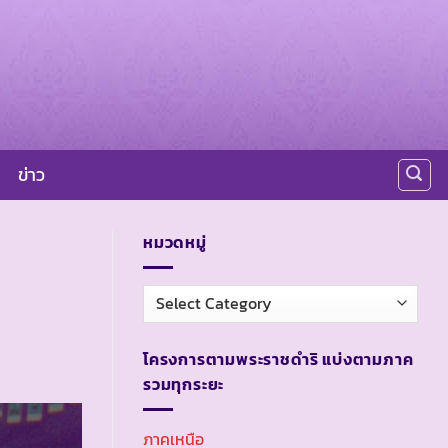
ข่าว
หมวดหมู่
หมวด
หมู่
โครงการตามพระราชดำริ แบ่งตามภาค
รวมทุกระยะ
ภาคเหนือ