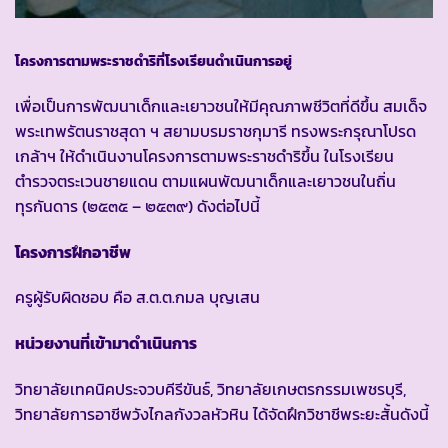
โครงการตามพระราชดำริที่โรงเรียนดำเนินการอยู่
เพื่อเป็นการพัฒนาเด็กและเยาวชนให้มีคุณภาพชีวิตที่ดีขึ้น สมเด็จ
พระเทพรัตนราชสุดา ฯ สยามบรมราชกุมารี ทรงพระกรุณาโปรด
เกล้าฯ ให้ดำเนินงานโครงการตามพระราชดำริขึ้น ในโรงเรียน
ตำรวจตระเวนชายแดน ตามแผนพัฒนาเด็กและเยาวชนในถิ่น
ทุรกันดาร (๒๕๓๕ – ๒๕๓๙) ดังต่อไปนี้
โครงการฝึกอาชีพ
ครูผู้รับผิดชอบ คือ ส.ต.ต.กมล บุญเสน
หน่วยงานที่เข้ามาดำเนินการ
วิทยาลัยเทคนิคประจวบคีรีขันธ์, วิทยาลัยเกษตรกรรมเพชรบุรี,
วิทยาลัยการอาชีพวังไกลกังวลหัวหิน ได้จัดฝึกวิชาชีพระยะสั้นดังนี้