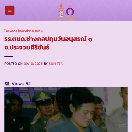
Skip
to
content
โครงการฝึกอาชีพ ระยะที่ ๑
รร.ตชด.ช่างกลปทุมวันอนุสรณ์ ๑
จ.ประจวบคีรีขันธ์
POSTED ON
09/10/2025
BY
SUMITTA
Views:
92