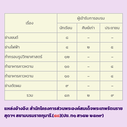
ผู้เข้ารับการอบรม
เรื่อง
นักเรียน
ศิษย์เก่า
ประชาชน
ช่างยนต์
๘
–
–
ช่างไฟฟ้า
๔
๒
๕
ทำกรอบรูปวิทยาศาสตร์
๑๒
–
–
ทำอาหารคาวหวาน
๑๐
–
๔
ทำอาหารคาวหวาน
๑๐
–
๔
ช่างตัดผม
๙
–
–
รวม
๔๓
๒
๙
แหล่งอ้างอิง: สำนักโครงการส่วนพระองค์สมเด็จพระเทพรัตนราช
สุดาฯ สยามบรมราชกุมารี.(
๔๘
)(ปข. ท๑ ส๖๕๒ ๒๕๓๙)