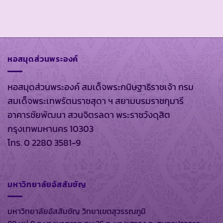
หอสมุดส่วนพระองค์
หอสมุดส่วนพระองค์ สมเด็จพระกนิษฐาธิราชเจ้า กรม
สมเด็จพระเทพรัตนราชสุดา ฯ สยามบรมราชกุมารี
อาคารชัยพัฒนา สวนจิตรลดา พระราชวังดุสิต
กรุงเทพมหานคร 10303
โทร. 0 2280 3581-9
มหาวิทยาลัยอัสสัมชัญ
มหาวิทยาลัยอัสสัมชัญ วิทยาเขตสุวรรณภูมิ