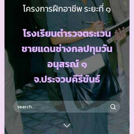
โครงการฝึกอาชีพ ระยะที่ ๑
โรงเรียนตำรวจตระเวน
ชายแดนช่างกลปทุมวัน
อนุสรณ์ ๑
จ.ประจวบคีรีขันธ์