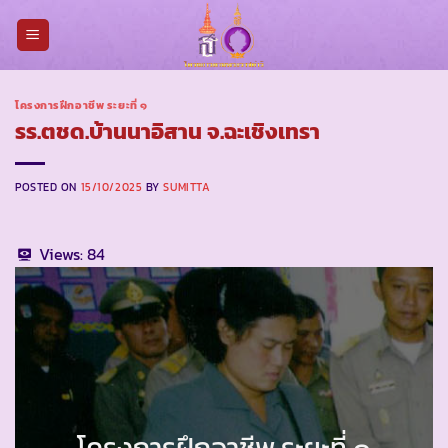
Skip
to
content
โครงการฝึกอาชีพ ระยะที่ ๑
รร.ตชด.บ้านนาอิสาน จ.ฉะเชิงเทรา
POSTED ON
15/10/2025
BY
SUMITTA
Views:
84
โครงการฝึกอาชีพ ระยะที่ ๑