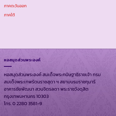
ภาคตะวันออก
ภาคใต้
หอสมุดส่วนพระองค์
หอสมุดส่วนพระองค์ สมเด็จพระกนิษฐาธิราชเจ้า กรม
สมเด็จพระเทพรัตนราชสุดา ฯ สยามบรมราชกุมารี
อาคารชัยพัฒนา สวนจิตรลดา พระราชวังดุสิต
กรุงเทพมหานคร 10303
โทร. 0 2280 3581-9