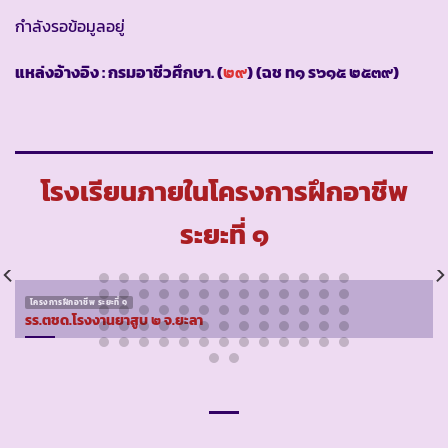
กำลังรอข้อมูลอยู่
แหล่งอ้างอิง : กรมอาชีวศึกษา. (
๒๙
) (ฉช ท๑ ร๖๑๕ ๒๕๓๙)
โรงเรียนภายในโครงการฝึกอาชีพ
ระยะที่ ๑
โครงการฝึกอาชีพ ระยะที่ ๑
รร.ตชด.โรงงานยาสูบ ๒ จ.ยะลา