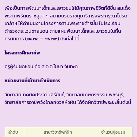
เพื่อเป็นการพัฒนาเด็กและเยาวชนให้มีคุณภาพชีวิตที่ดีขึ้น สมเด็จ
พระเทพรัตนราชสุดา ฯ สยามบรมราชกุมารี ทรงพระกรุณาโปรด
เกล้าฯ ให้ดำเนินงานโครงการตามพระราชดำริขึ้น ในโรงเรียน
ตำรวจตระเวนชายแดน ตามแผนพัฒนาเด็กและเยาวชนในถิ่น
ทุรกันดาร (๒๕๓๕ – ๒๕๓๙) ดังต่อไปนี้
โครงการฝึกอาชีพ
ครูผู้รับผิดชอบ คือ ส.ต.ต.ไชยา จันทะดี
หน่วยงานที่เข้ามาดำเนินการ
วิทยาลัยเทคนิคประจวบคีรีขันธ์, วิทยาลัยเกษตรกรรมเพชรบุรี,
วิทยาลัยการอาชีพวังไกลกังวลหัวหิน ได้จัดฝึกวิชาชีพระยะสั้นดังนี้
ลำดับ
สาชาวิชาชีพที่ฝึก
จำนวนผู้อบรม