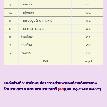
๑.
ช่างยนต์
๒๕
๒.
ทำปุ๋ยหมัก
๒๕
๓.
ทำกรอบรูปวิทยาศาสตร์
๔๔
๔.
ทำอาหารคาวหวาน
๕๕
๕.
ตัดเสื้อผ้า
๓๐
๖.
ก่อสร้าง
๑๓
๗.
ช่างเชื่อม
๒๕
รวม
๒๑๗
แหล่งอ้างอิง : สำนักงานโครงการส่วนพระองค์สมเด็จพระเทพ
รัตนราชสุดา ฯ สยามบรมราชกุมารี.(
๔๘
)(ปข. ท๑ ส๖๕๒ ๒๕๓๙)