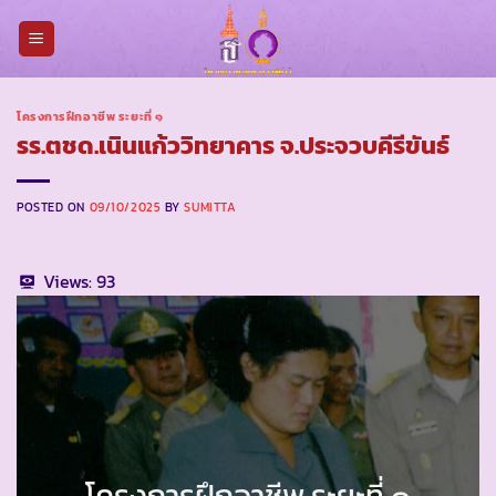
Skip
to
content
โครงการฝึกอาชีพ ระยะที่ ๑
รร.ตชด.เนินแก้ววิทยาคาร จ.ประจวบคีรีขันธ์
POSTED ON
09/10/2025
BY
SUMITTA
Views:
93
โครงการฝึกอาชีพ ระยะที่ ๑