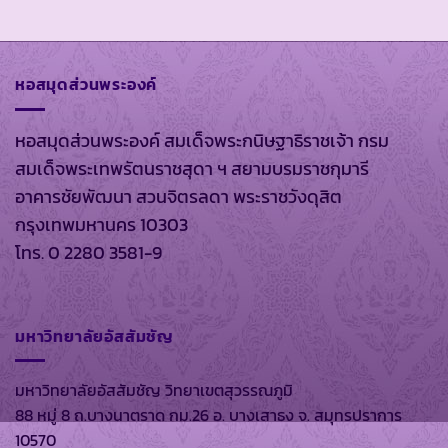
หอสมุดส่วนพระองค์
หอสมุดส่วนพระองค์ สมเด็จพระกนิษฐาธิราชเจ้า กรม
สมเด็จพระเทพรัตนราชสุดา ฯ สยามบรมราชกุมารี
อาคารชัยพัฒนา สวนจิตรลดา พระราชวังดุสิต
กรุงเทพมหานคร 10303
โทร. 0 2280 3581-9
มหาวิทยาลัยอัสสัมชัญ
มหาวิทยาลัยอัสสัมชัญ วิทยาเขตสุวรรณภูมิ
88 หมู่ 8 ถ.บางนาตราด กม.26 อ. บางเสาธง จ. สมุทรปราการ
10570