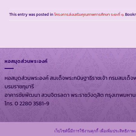
This entry was posted in
โครงการส่งเสริมคุณภาพการศึกษา ระยะที่ ๑
. Book
หอสมุดส่วนพระองค์
หอสมุดส่วนพระองค์ สมเด็จพระกนิษฐาธิราชเจ้า กรมสมเด็จ
บรมราชกุมารี
อาคารชัยพัฒนา สวนจิตรลดา พระราชวังดุสิต กรุงเทพมหา
โทร. 0 2280 3581-9
สงวนลิขสิทธิ์ พ.ศ
เว็บไซต์นี้มีการใช้งานคุกกี้ เพื่อเพิ่มประสิทธ