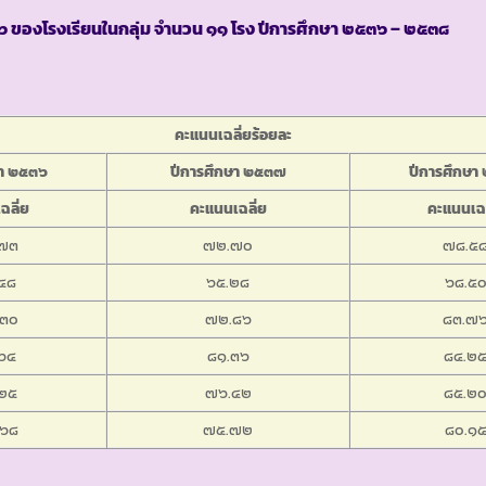
๖ ของโรงเรียนในกลุ่ม จำนวน ๑๑ โรง ปีการศึกษา ๒๕๓๖ – ๒๕๓๘
คะแนนเฉลี่ยร้อยละ
ษา ๒๕๓๖
ปีการศึกษา ๒๕๓๗
ปีการศึกษา
ฉลี่ย
คะแนนเฉลี่ย
คะแนนเฉล
๗๓
๗๒.๗๐
๗๘.๕
๔๘
๖๕.๒๘
๖๘.๕
๓๐
๗๒.๘๖
๘๓.๗
๖๔
๘๑.๓๖
๘๔.๒
๒๕
๗๖.๔๒
๘๕.๒
๖๘
๗๕.๗๒
๘๐.๑