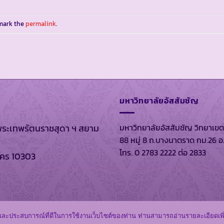
mark the
permalink
.
มหาวิทยาลัยอัสสัมชัญ
มหาวิทยาลัยอัสสัมชัญ วิทยาเขต
พระเทพรัตนราชสุดา ฯ สยาม
88 หมู่ 8 ถ.บางนาตราด กม.26 อ
โทร. 0 2783 2222 ต่อ 2833
นคร 10303
. 2569 ตาม พรบ.ลิขสิทธิ์ พ.ศ. 2537 โดย
หอสมุดส่วนพระองค์
และ
มหาว
ิภาพและประสบการณ์ที่ดีในการใช้งานเว็บไซต์ของท่าน ท่านสามารถอ่านรายละเอียดเพิ่