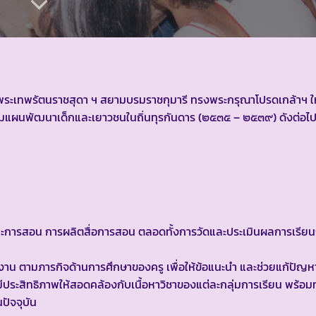
ด็จพระเทพรัตนราชสุดา ฯ สยามบรมราชกุมารี ทรงพระกรุณาโปรดเกล้าฯ ใ
แผนพัฒนาเด็กและเยาวชนในถิ่นทุรกันดาร (๒๕๓๕ – ๒๕๓๙) ดังต่อไปน
ูตรและการสอน การผลิตสื่อการสอน ตลอดทั้งการวัดและประเมินผลการเรีย
ิงาน ตามภารกิจด้านการศึกษาของครู เพื่อให้ข้อแนะนำ และช่วยแก้ปัญห
ีประสิทธิภาพให้สอดคล้องกับเนื้อหาวิชาของแต่ละกลุ่มการเรียน พร้อม
ปัจจุบัน