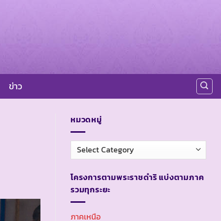
ข่าว
หมวดหมู่
หมวด
หมู่
โครงการตามพระราชดำริ แบ่งตามภาค
รวมทุกระยะ
ภาคเหนือ