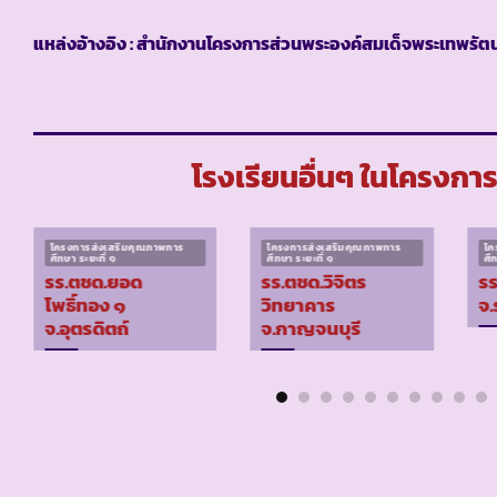
แหล่งอ้างอิง : สำนักงานโครงการส่วนพระองค์สมเด็จพระเทพรัตน
โรงเรียนอื่นๆ ในโครงกา
โครงการส่งเสริมคุณภาพการ
โครงการส่งเสริมคุณภาพการ
โค
ศึกษา ระยะที่ ๑
ศึกษา ระยะที่ ๑
ศึ
รร.ตชด.ยอด
รร.ตชด.วิจิตร
รร
โพธิ์ทอง ๑
วิทยาคาร
จ.
จ.อุตรดิตถ์
จ.กาญจนบุรี