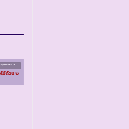
ิมคุณภาพการ
โครงการส่งเสริมคุณภาพการ
ศึกษา ระยะที่ ๑
งไม้ด้วน ๒
รร.ตชด.ท่าแสนคูณ
จ.อุบลราชธานี