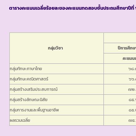
ตารางคะแนนเฉลี่ยร้อยละของคะแนนทดสอบชั้นประถมศึกษาปีที่ 
กลุ่มวิชา
ปีการศึก
คะแนนเ
กลุ่มทักษะภาษาไทย
๖๘.
กลุ่มทักษะคณิตศาสตร์
๖๖.
กลุ่มสร้างเสริมประสบการณ์
๗๒.
กลุ่มสร้างลักษณะนิสัย
๘๕.
กลุ่มการงานและพื้นฐานอาชีพ
๘๕.
ผลรวมเฉลี่ย
๗๕.