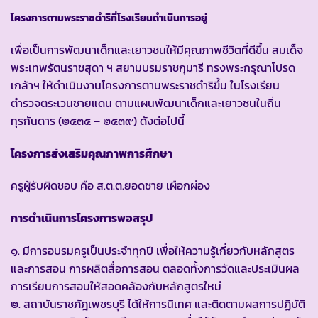
โครงการตามพระราชดำริที่โรงเรียนดำเนินการอยู่
เพื่อเป็นการพัฒนาเด็กและเยาวชนให้มีคุณภาพชีวิตที่ดีขึ้น สมเด็จ
พระเทพรัตนราชสุดา ฯ สยามบรมราชกุมารี ทรงพระกรุณาโปรด
เกล้าฯ ให้ดำเนินงานโครงการตามพระราชดำริขึ้น ในโรงเรียน
ตำรวจตระเวนชายแดน ตามแผนพัฒนาเด็กและเยาวชนในถิ่น
ทุรกันดาร (๒๕๓๕ – ๒๕๓๙) ดังต่อไปนี้
โครงการส่งเสริมคุณภาพการศึกษา
ครูผู้รับผิดชอบ คือ ส.ต.ต.ยอดชาย เผือกผ่อง
การดำเนินการโครงการพอสรุป
๑. มีการอบรมครูเป็นประจำทุกปี เพื่อให้ความรู้เกี่ยวกับหลักสูตร
และการสอน การผลิตสื่อการสอน ตลอดทั้งการวัดและประเมินผล
การเรียนการสอนให้สอดคล้องกับหลักสูตรใหม่
๒. สถาบันราชภัฎเพชรบุรี ได้ให้การนิเทศ และติดตามผลการปฏิบัติ