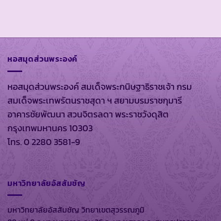
หอสมุดส่วนพระองค์
หอสมุดส่วนพระองค์ สมเด็จพระกนิษฐาธิราชเจ้า กรม
สมเด็จพระเทพรัตนราชสุดา ฯ สยามบรมราชกุมารี
อาคารชัยพัฒนา สวนจิตรลดา พระราชวังดุสิต
กรุงเทพมหานคร 10303
โทร. 0 2280 3581-9
มหาวิทยาลัยอัสสัมชัญ
มหาวิทยาลัยอัสสัมชัญ วิทยาเขตสุวรรณภูมิ