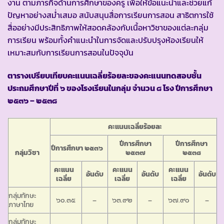
งาน ตามภารกิจด้านการศึกษาของครู เพื่อให้ข้อแนะนำและช่วยแก้
ปัญหาอย่างสม่ำเสมอ สนับสนุนสื่อการเรียนการสอน สาธิตการใช้
สื่ออย่างมีประสิทธิภาพให้สอดคล้องกับเนื้อหาวิชาของแต่ละกลุ่ม
การเรียน พร้อมทั้งคำแนะนำในการจัดและปรับปรุงห้องเรียนให้
เหมาะสมกับการเรียนการสอนในปัจจุบัน
ตารางเปรียบเทียบคะแนนเฉลี่ยร้อยละของคะแนนทดสอบชั้น
ประถมศึกษาปีที่ ๖ ของโรงเรียนในกลุ่ม จำนวน ๘ โรง ปีการศึกษา
๒๕๓๖ – ๒๕๓๘
คะแนนเฉลี่ยร้อยละ
ปีการศึกษา
ปีการศึกษา
ปีการศึกษา ๒๕๓๖
กลุ่มวิชา
๒๕๓๗
๒๕๓๘
คะแนน
คะแนน
คะแนน
อันดับ
อันดับ
อันดับ
เฉลี่ย
เฉลี่ย
เฉลี่ย
กลุ่มทักษะ
๖๐.๓๕
–
๖๓.๙๒
–
๖๗.๙๐
–
ภาษาไทย
กลุ่มทักษะ