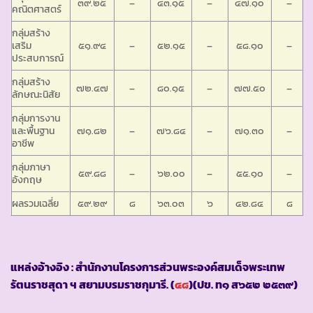
๓๙.๒๕
–
๔๓.๑๕
–
๔๗.๑๐
–
คณิตศาสตร์
กลุ่มสร้าง
เสริม
๕๑.๙๔
–
๕๒.๑๕
–
๕๘.๑๐
–
ประสบการณ์
กลุ่มสร้าง
๗๒.๔๗
–
๘๐.๑๕
–
๗๗.๕๐
–
ลักษณะนิสัย
กลุ่มการงาน
และพื้นฐาน
๗๑.๘๒
–
๗๖.๘๔
–
๗๑.๓๐
–
อาชีพ
กลุ่มภาษา
๕๙.๘๘
–
๖๒.๐๐
–
๕๕.๑๐
–
อังกฤษ
ผลรวมเฉลี่ย
๕๙.๒๙
๘
๖๓.๐๓
๖
๔๒.๘๔
๘
แหล่งอ้างอิง : สำนักงานโครงการส่วนพระองค์สมเด็จพระเทพ
รัตนราชสุดา ฯ สยามบรมราชกุมารี. (
๔๘
)(ปข. ท๑ ส๖๕๒ ๒๕๓๙)