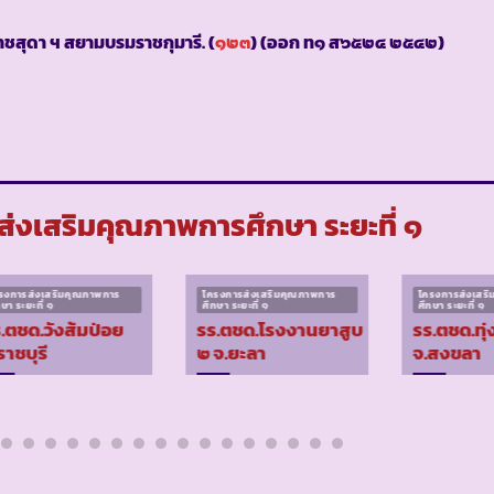
ชสุดา ฯ สยามบรมราชกุมารี. (
๑๒๓
) (ออก ท๑ ส๖๕๒๔ ๒๕๔๒)
่งเสริมคุณภาพการศึกษา ระยะที่ ๑
รงการส่งเสริมคุณภาพการ
โครงการส่งเสริมคุณภาพการ
โครงการส่งเสร
กษา ระยะที่ ๑
ศึกษา ระยะที่ ๑
ศึกษา ระยะที่ ๑
.ตชด.วังส้มป่อย
รร.ตชด.โรงงานยาสูบ
รร.ตชด.ทุ่
ราชบุรี
๒ จ.ยะลา
จ.สงขลา