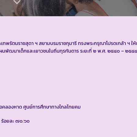
จพระเทพรัตนราชสุดา ฯ สยามบรมราชกุมารี ทรงพระกรุณาโปรดเกล้า ฯ ให
ัฒนาเด็กและเยาวชนในถิ่นทุรกันดาร ระยะที่ ๒ พ.ศ. ๒๕๔๐ – ๒๕๔๔ ด
เภอคลองหาด ศูนย์การศึกษาทางไกลไทยคม
ย ร้อยละ ๗๐.๖๐