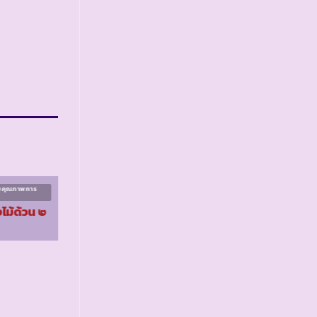
ิมคุณภาพการ
โครงการส่งเสริมคุณภาพการ
ศึกษา ระยะที่ ๑
งไม้ด้วน ๒
รร.ตชด.ท่าแสนคูณ
จ.อุบลราชธานี