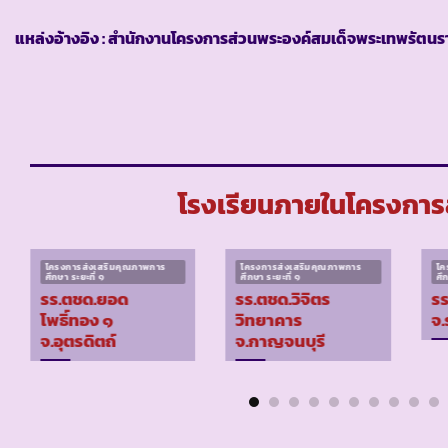
แหล่งอ้างอิง : สำนักงานโครงการส่วนพระองค์สมเด็จพระเทพรัตนรา
โรงเรียนภายในโครงการส
โครงการส่งเสริมคุณภาพการ
โครงการส่งเสริมคุณภาพการ
โค
ศึกษา ระยะที่ ๑
ศึกษา ระยะที่ ๑
ศึ
รร.ตชด.ยอด
รร.ตชด.วิจิตร
รร
โพธิ์ทอง ๑
วิทยาคาร
จ.
จ.อุตรดิตถ์
จ.กาญจนบุรี