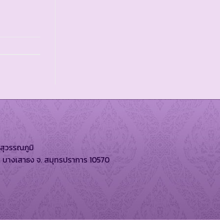
สุวรรณภูมิ
. บางเสาธง จ. สมุทรปราการ 10570