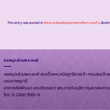
This entry was posted in
โครงการส่งเสริมคุณภาพการศึกษา ระยะที่ ๑
. Book
หอสมุดส่วนพระองค์
หอสมุดส่วนพระองค์ สมเด็จพระกนิษฐาธิราชเจ้า กรมสมเด็จ
บรมราชกุมารี
อาคารชัยพัฒนา สวนจิตรลดา พระราชวังดุสิต กรุงเทพมหา
โทร. 0 2280 3581-9