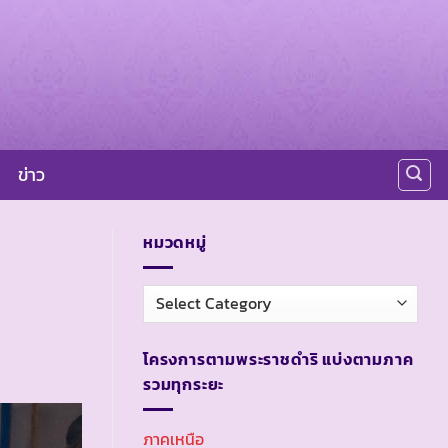
ข่าว
หมวดหมู่
หมวด
หมู่
โครงการตามพระราชดำริ แบ่งตามภาค
รวมทุกระยะ
ภาคเหนือ