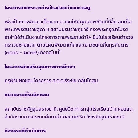
โครงการตามพระราชดำริที่โรงเรียนดำเนินการอยู่
เพื่อเป็นการพัฒนาเด็กและเยาวชนให้มีคุณภาพชีวิตที่ดีขึ้น สมเด็จ
พระเทพรัตนราชสุดา ฯ สยามบรมราชกุมารี ทรงพระกรุณาโปรด
เกล้าให้ดำเนินงานโครงการตามพระราชดำริฯ ขึ้นในโรงเรียนตำรวจ
ตระเวนชายแดน ตามแผนพัฒนาเด็กและเยาวชนในถิ่นทุรกันดาร
(๓๕๓๕ – ๒๕๓๙) ดังต่อไปนี้ ี
โครงการส่งเสริมคุณภาพการศึกษา
ครุผู้รับผิดชอบโครงการ ส.ต.ต.ธีระชัย กลิ่นโกสุม
หน่วยงานที่รับผิดชอบ
สถาบันราชภัฎอุบลราชธานี, ศูนย์วิชาการกลุ่มโรงเรียนบ้านคอแลน,
สำนักงานการประถมศึกษาอำเภอบุณฑริก จังหวัดอุบลราชธานี
กิจกรรมที่ดำเนินการ