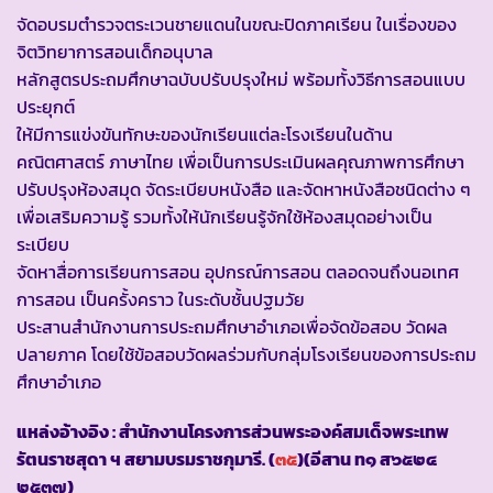
จัดอบรมตำรวจตระเวนชายแดนในขณะปิดภาคเรียน ในเรื่องของ
จิตวิทยาการสอนเด็กอนุบาล
หลักสูตรประถมศึกษาฉบับปรับปรุงใหม่ พร้อมทั้งวิธีการสอนแบบ
ประยุกต์
ให้มีการแข่งขันทักษะของนักเรียนแต่ละโรงเรียนในด้าน
คณิตศาสตร์ ภาษาไทย เพื่อเป็นการประเมินผลคุณภาพการศึกษา
ปรับปรุงห้องสมุด จัดระเบียบหนังสือ และจัดหาหนังสือชนิดต่าง ๆ
เพื่อเสริมความรู้ รวมทั้งให้นักเรียนรู้จักใช้ห้องสมุดอย่างเป็น
ระเบียบ
จัดหาสื่อการเรียนการสอน อุปกรณ์การสอน ตลอดจนถึงนอเทศ
การสอน เป็นครั้งคราว ในระดับชั้นปฐมวัย
ประสานสำนักงานการประถมศึกษาอำเภอเพื่อจัดข้อสอบ วัดผล
ปลายภาค โดยใช้ข้อสอบวัดผลร่วมกับกลุ่มโรงเรียนของการประถม
ศึกษาอำเภอ
แหล่งอ้างอิง : สำนักงานโครงการส่วนพระองค์สมเด็จพระเทพ
รัตนราชสุดา ฯ สยามบรมราชกุมารี. (
๓๕
)(อีสาน ท๑ ส๖๕๒๔
๒๕๓๗)