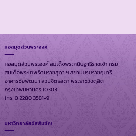
หอสมุดส่วนพระองค์
หอสมุดส่วนพระองค์ สมเด็จพระกนิษฐาธิราชเจ้า กรม
สมเด็จพระเทพรัตนราชสุดา ฯ สยามบรมราชกุมารี
อาคารชัยพัฒนา สวนจิตรลดา พระราชวังดุสิต
กรุงเทพมหานคร 10303
โทร. 0 2280 3581-9
มหาวิทยาลัยอัสสัมชัญ