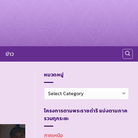
ข่าว
หมวดหมู่
หมวด
หมู่
โครงการตามพระราชดำริ แบ่งตามภาค
รวมทุกระยะ
ภาคเหนือ