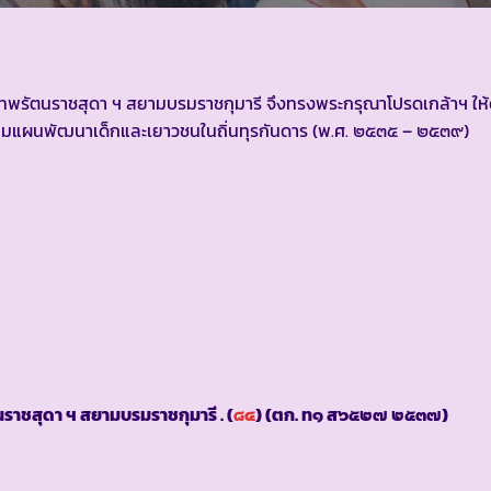
ะเทพรัตนราชสุดา ฯ สยามบรมราชกุมารี จึงทรงพระกรุณาโปรดเกล้าฯ ให้
ามแผนพัฒนาเด็กและเยาวชนในถิ่นทุรกันดาร (พ.ศ. ๒๕๓๕ – ๒๕๓๙)
ราชสุดา ฯ สยามบรมราชกุมารี . (
๘๔
) (ตก. ท๑ ส๖๕๒๗ ๒๕๓๗)