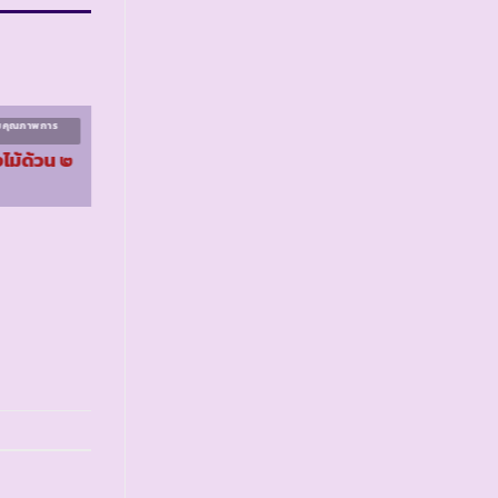
ิมคุณภาพการ
โครงการส่งเสริมคุณภาพการ
ศึกษา ระยะที่ ๑
งไม้ด้วน ๒
รร.ตชด.ท่าแสนคูณ
จ.อุบลราชธานี