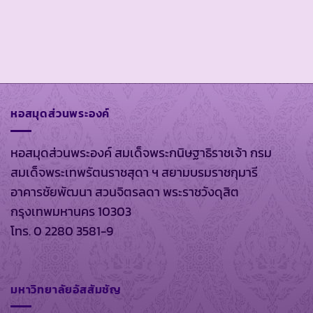
หอสมุดส่วนพระองค์
หอสมุดส่วนพระองค์ สมเด็จพระกนิษฐาธิราชเจ้า กรม
สมเด็จพระเทพรัตนราชสุดา ฯ สยามบรมราชกุมารี
อาคารชัยพัฒนา สวนจิตรลดา พระราชวังดุสิต
กรุงเทพมหานคร 10303
โทร. 0 2280 3581-9
มหาวิทยาลัยอัสสัมชัญ