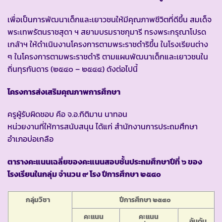
เพื่อเป็นการพัฒนาเด็กและเยาวชนให้มีคุณภาพชีวิตที่ดีขึ้น สมเด็จ
พระเทพรัตนราชสุดา ฯ สยามบรมราชกุมารี ทรงพระกรุณาโปรด
เกล้าฯ ให้ดำเนินงานโครงการตามพระราชดำริขึ้น ในโรงเรียนต่าง
ๆ ในโครงการตามพระราชดำริ ตามแผนพัฒนาเด็กและเยาวชนใน
ถิ่นทุรกันดาร (๒๕๔๐ – ๒๕๔๔) ดังต่อไปนี้
โครงการส่งเสริมคุณภาพการศึกษา
ครูผู้รับผิดชอบ คือ จ.อ.กิติมาน นาทอน
หน่วยงานที่ให้การสนับสนุน ได้แก่ สำนักงานการประถมศึกษา
อำเภอบ่อเกลือ
ตารางคะแนนเฉลี่ยของคะแนนสอบชั้นประถมศึกษาปีที่ ๖ ของ
โรงเรียนในกลุ่ม จำนวน ๙ โรง ปีการศึกษา ๒๕๔๐
กลุ่มวิชา
ปีการศึกษา ๒๕๔๐
คะแนน
คะแนน
อันดับ