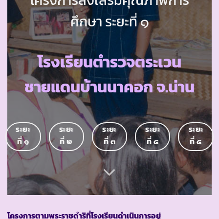
ศึกษา ระยะที่ ๑
โรงเรียนตำรวจตระเวน
ชายแดนบ้านนาคอก จ.น่าน
ระยะ
ระยะ
ระยะ
ระยะ
ระยะ
ที่ ๑
ที่ ๒
ที่ ๓
ที่ ๔
ที่ ๕
โครงการตามพระราชดำริที่โรงเรียนดำเนินการอยู่