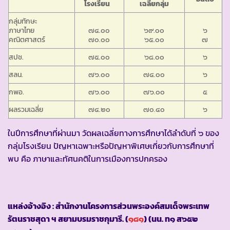
โรงเรียน
เฉลี่ยกลุ่ม
กลุ่มทักษะ
ภาษาไทย
๗๔.๐๐
๖๙.๐๐
๖
คณิตศาสตร์
๗๐.๐๐
๖๕.๐๐
๗
สปช.
๗๕.๐๐
๖๘.๐๐
๖
สลน.
๗๖.๐๐
๗๔.๐๐
๖
กพอ.
๗๖.๐๐
๗๖.๐๐
๕
ผลรวมเฉลี่ย
๗๔.๒๐
๗๐.๔๐
๖
ในปีการศึกษาที่ผ่านมา วัดผลเฉลี่ยทางการศึกษาได้ลำดับที่ ๖ ของ
กลุ่มโรงเรียน ปัญหาเฉพาะหรือปัญหาพิเศษเกี่ยวกับการศึกษาที่
พบ คือ ภาษาและทัศนคติในการเมืองการปกครอง
แหล่งอ้างอิง : สำนักงานโครงการส่วนพระองค์สมเด็จพระเทพ
รัตนราชสุดา ฯ สยามบรมราชกุมารี. (
๑๘๑
) (นน. ท๑ ส๖๕๒