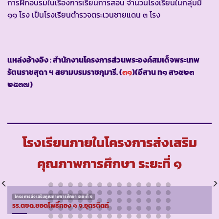
การฝึกอบรมในเรื่องการเรียนการสอน จำนวนโรงเรียนในกลุ่มมี
๑๑ โรง เป็นโรงเรียนตำรวจตระเวนชายแดน ๓ โรง
แหล่งอ้างอิง : สำนักงานโครงการส่วนพระองค์สมเด็จพระเทพ
รัตนราชสุดา ฯ สยามบรมราชกุมารี. (
๓๑
)(อีสาน ท๑ ส๖๕๒๓
๒๕๓๗)
โรงเรียนภายในโครงการส่งเสริม
คุณภาพการศึกษา ระยะที่ ๑
โครงการส่งเสริมคุณภาพการศึกษา ระยะที่ ๑
รร.ตชด.ยอดโพธิ์ทอง ๑ จ.อุตรดิตถ์