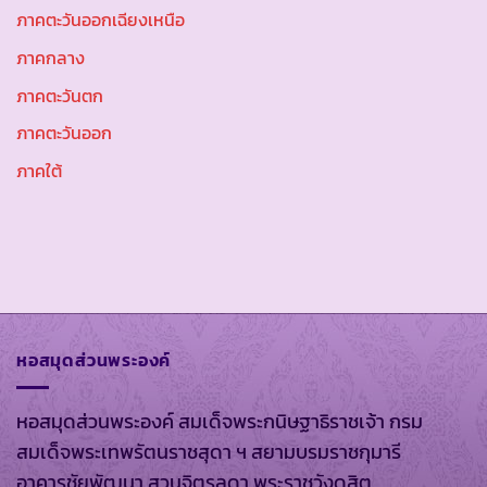
ภาคตะวันออกเฉียงเหนือ
ภาคกลาง
ภาคตะวันตก
ภาคตะวันออก
ภาคใต้
หอสมุดส่วนพระองค์
หอสมุดส่วนพระองค์ สมเด็จพระกนิษฐาธิราชเจ้า กรม
สมเด็จพระเทพรัตนราชสุดา ฯ สยามบรมราชกุมารี
อาคารชัยพัฒนา สวนจิตรลดา พระราชวังดุสิต