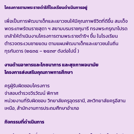
โครงการตามพระราชดำริที่โรงเรียนดำเนินการอยู่
เพื่อเป็นการพัฒนาเด็กและเยาวชนให้มีคุณภาพชีวิตที่ดีขึ้น สมเด็จ
พดระเทพรัตนราชสุดา ฯ สยามบรมราชกุมารี ทรงพระกรุณาโปรด
เกล้าให้ดำเนินงานโครงการตามพระราชดำริฯ ขึ้น ในโรงเรียน
ตำรวจตระเวนชายแดน ตามแผนพัฒนาเด็กและเยาวชนในถิ่น
ทุรกันดาร (๒๕๓๕ – ๒๕๓๙ ดังต่อไปนี้ )
งานด้านอาหารและโภชนาการ และสุขภาพอนามัย
โครงการส่งเสริมคุณภาพการศึกษา
ครูผู้รับผิดชอบโครงการ
จ่าสอบตำรวจวีรวัฒน์ พิกาศ
หน่วยงานที่รับผิดชอบ วิทยาลัยครูอุดรธานี, สหวิทยาลัยครูอีสาน
เหนือ, สำนักงานการประถมศึกษาอำเภอ
กิจกรรมที่ดำเนินการ