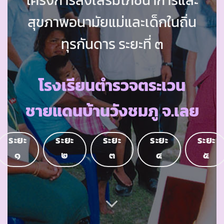
สุขภาพอนามัยแม่และเด็กในถิ่น
ทุรกันดาร ระยะที่ ๓
โรงเรียนตำรวจตระเวน
ชายแดนบ้านวังชมภู จ.เลย
ระยะ
ระยะ
ระยะ
ระยะ
ระยะ
๑
๒
๓
๔
๕