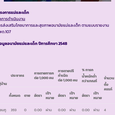
ครงการแม่และเด็ก
ลการดำเนินงาน
ารส่งเสริมโภชนาการและสุขภาพอนามัยแม่และเด็ก ตามแบบรายงาน
พด.107
้อมูลอนามัยแม่และเด็ก
ปีการศึกษา
2548
%
ทารก
การตายปริ
การตายทารก
ประชากร
กำเนิด
น้ำหนักต่ำ
ต่อ
1,000
คน
จำนวน
ต่อ
1,000
คน
กว่าเกณฑ์
ู่บ้าน
ตั้ง
ครรภ์
เป้า
เป้า
เป้า
ทั้งหมด
ตาย
อัตรา
อัตรา
อัตรา
หมาย
หมาย
หมาย
ชมภู
393
0
0.00
ผ่าน
0.00
ผ่าน
0.00
ผ่าน
4