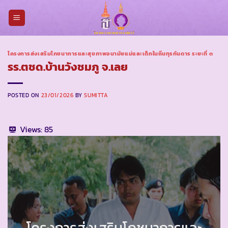
Skip
to
content
โครงการส่งเสริมโภชนาการและสุขภาพอนามัยแม่และเด็กในถิ่นทุรกันดาร ระยะที่ ๓
รร.ตชด.บ้านวังชมภู จ.เลย
POSTED ON
23/01/2026
BY
SUMITTA
Views:
85
โครงการส่งเสริมโภชนาการและ