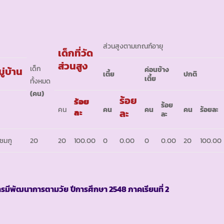
ส่วนสูงตามเกณฑ์อายุ
เด็กที่วัด
ส่วนสูง
เด็ก
ู่บ้าน
ค่อนข้าง
เตี้ย
ปกติ
เตี้ย
ทั้งหมด
(
คน
)
ร้อย
ร้อย
ร้อย
คน
คน
คน
คน
ร้อยละ
ละ
ละ
ละ
ชมภู
20
20
100.00
0
0.00
0
0.00
20
100.00
ารมีพัฒนาการตามวัย
ปีการศึกษา
2548
ภาคเรียนที่
2