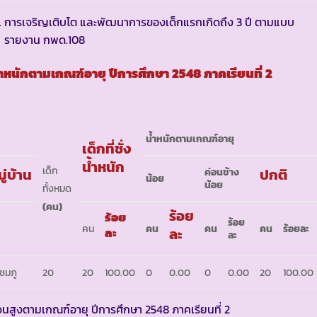
การเจริญเติบโต และพัฒนาการของเด็กแรกเกิดถึง 3 ปี ตามแบบ
รายงาน กพด.108
้ำหนักตามเกณฑ์อายุ ปีการศึกษา
254
8
ภาคเรียนที่
2
น้ำหนักตามเกณฑ์อายุ
เด็กที่ชั่ง
น้ำหนัก
เด็ก
ู่บ้าน
ปกติ
ค่อนข้าง
น้อย
น้อย
ทั้งหมด
(
คน
)
ร้อย
ร้อย
ร้อย
คน
คน
คน
คน
ร้อยละ
ละ
ละ
ละ
ชมภู
20
20
100.00
0
0.00
0
0.00
20
100.00
วนสูงตามเกณฑ์อายุ ปีการศึกษา 2548 ภาคเรียนที่ 2