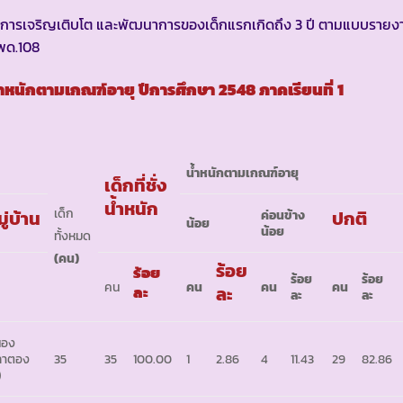
 การเจริญเติบโต และพัฒนาการของเด็กแรกเกิดถึง 3 ปี ตามแบบรายง
พด.108
้ำหนักตามเกณฑ์อายุ ปีการศึกษา
2548 ภาคเรียนที่ 1
น้ำหนักตามเกณฑ์อายุ
เด็กที่ชั่ง
น้ำหนัก
เด็ก
ู่บ้าน
ปกติ
ค่อนข้าง
น้อย
น้อย
ทั้งหมด
(คน)
ร้อย
ร้อย
ร้อย
ร้อย
คน
คน
คน
คน
ละ
ละ
ละ
ละ
นอง
ลาตอง
35
35
100.00
1
2.86
4
11.43
29
82.86
)