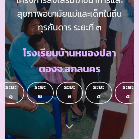
สุขภาพอนามัยแม่และเด็กในถิ่น
ทุรกันดาร ระยะที่ ๓
โรงเรียนบ้านหนองปลา
ตองจ.สกลนคร
ระยะ
ระยะ
ระยะ
ระยะ
ระยะ
๑
๒
๓
๔
๕