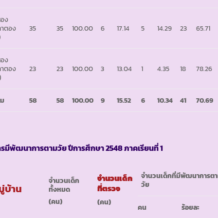
นอง
ลาตอง
35
35
100.00
6
17.14
5
14.29
23
65.71
)
นอง
ลาตอง
23
23
100.00
3
13.04
1
4.35
18
78.26
)
วม
58
58
100.00
9
15.52
6
10.34
41
70.69
ารมีพัฒนาการตามวัย ปีการศึกษา
2548 ภาคเรียนที่ 1
จำนวนเด็กที่มีพัฒนาการต
จำนวนเด็ก
จำนวนเด็ก
วัย
ู่บ้าน
ที่ตรวจ
ทั้งหมด
(คน)
(คน)
คน
ร้อยละ