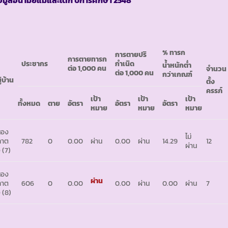
% ทารก
การตายปริ
การตายทารก
ประชากร
กำเนิด
น้ำหนักต่ำ
ต่อ 1,000 คน
จำนวน
ต่อ 1,000 คน
กว่าเกณฑ์
ู่บ้าน
ตั้ง
ครรภ์
เป้า
เป้า
เป้า
ทั้งหมด
ตาย
อัตรา
อัตรา
อัตรา
หมาย
หมาย
หมาย
นอง
ไม่
ลาต
782
0
0.00
ผ่าน
0.00
ผ่าน
14.29
12
ผ่าน
 (7)
นอง
ผ่าน
ลาต
606
0
0.00
0.00
ผ่าน
0.00
ผ่าน
7
 (8)