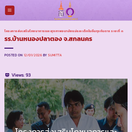
Skip
to
content
โครงการส่งเสริมโภชนาการและสุขภาพอนามัยแม่และเด็กในถิ่นทุรกันดาร ระยะที่ ๓
รร.บ้านหนองปลาตอง จ.สกลนคร
POSTED ON
12/01/2026
BY
SUMITTA
Views:
93
โครงการส่งเสริมโภชนาการและ