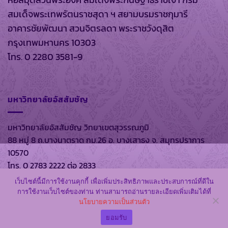
หอสมุดส่วนพระองค์ สมเด็จพระกนิษฐาธิราชเจ้า กรม
สมเด็จพระเทพรัตนราชสุดา ฯ สยามบรมราชกุมารี
อาคารชัยพัฒนา สวนจิตรลดา พระราชวังดุสิต
กรุงเทพมหานคร 10303
โทร. 0 2280 3581-9
มหาวิทยาลัยอัสสัมชัญ
มหาวิทยาลัยอัสสัมชัญ วิทยาเขตสุวรรณภูมิ
88 หมู่ 8 ถ.บางนาตราด กม.26 อ. บางเสาธง จ. สมุทรปราการ
10570
โทร. 0 2783 2222 ต่อ 2833
เว็บไซต์นี้มีการใช้งานคุกกี้ เพื่อเพิ่มประสิทธิภาพและประสบการณ์ที่ดีใน
การใช้งานเว็บไซต์ของท่าน ท่านสามารถอ่านรายละเอียดเพิ่มเติมได้ที่
นโยบายความเป็นส่วนตัว
สงวนลิขสิทธิ์ พ.ศ. 2569 ตาม พรบ.ลิขสิทธิ์ พ.ศ. 2537 โดย
หอ
สมุดส่วนพระองค์
และ
มหาวิทยาลัยอัสสัมชัญ
ยอมรับ