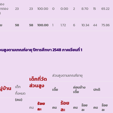
นอง
ลาตอง
23
23
100.00
0
0.00
2
8.70
15
65.22
)
วม
58
58
100.00
1
1.72
6
10.34
44
75.86
วนสูงตามเกณฑ์อายุ ปีการศึกษา 2548 ภาคเรียนที่ 1
ส่วนสูงตามเกณฑ์อายุ
เด็กที่วัด
ส่วนสูง
เด็ก
ู่บ้าน
ค่อนข้าง
เตี้ย
ปกติ
เตี้ย
ทั้งหมด
(คน)
ร้อย
ร้อย
ร้อย
ร้อย
คน
คน
คน
คน
ละ
ละ
ละ
ละ