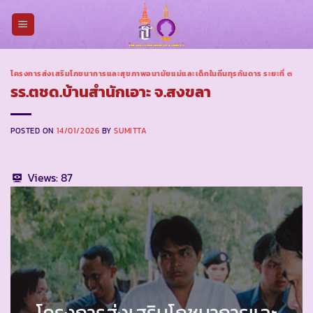
Skip
to
content
โครงการส่งเสริมโภชนาการและสุขภาพอนามัยแม่และเด็กในถิ่นทุรกันดาร ระยะที่ ๓
รร.ตชด.บ้านสำนักเอาะ จ.สงขลา
POSTED ON
14/01/2026
BY
SUMITTA
Views:
87
โครงการส่งเสริมโภชนาการและ