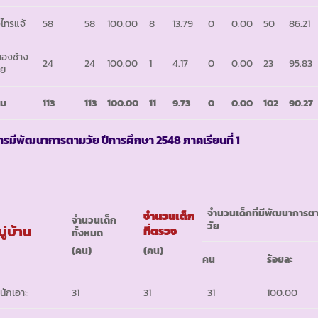
่งไทรแจ้
58
58
100.00
8
13.79
0
0.00
50
86.21
องช้าง
24
24
100.00
1
4.17
0
0.00
23
95.83
าย
วม
113
113
100.00
11
9.73
0
0.00
102
90.27
ารมีพัฒนาการตามวัย ปีการศึกษา
2548 ภาคเรียนที่ 1
จำนวนเด็กที่มีพัฒนาการต
จำนวนเด็ก
จำนวนเด็ก
วัย
ู่บ้าน
ที่ตรวจ
ทั้งหมด
(คน)
(คน)
คน
ร้อยละ
นักเอาะ
31
31
31
100.00