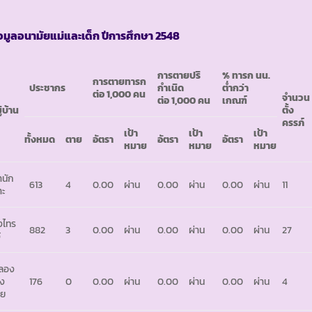
อมูลอนามัยแม่และเด็ก ปีการศึกษา
2548
การตายปริ
% ทารก นน.
การตายทารก
ประชากร
กำเนิด
ต่ำกว่า
ต่อ 1,000 คน
จำนวน
ต่อ 1,000 คน
เกณฑ์
ู่บ้าน
ตั้ง
ครรภ์
เป้า
เป้า
เป้า
ทั้งหมด
ตาย
อัตรา
อัตรา
อัตรา
หมาย
หมาย
หมาย
นัก
613
4
0.00
ผ่าน
0.00
ผ่าน
0.00
ผ่าน
11
าะ
่งไทร
882
3
0.00
ผ่าน
0.00
ผ่าน
0.00
ผ่าน
27
้
ลอง
าง
176
0
0.00
ผ่าน
0.00
ผ่าน
0.00
ผ่าน
4
าย