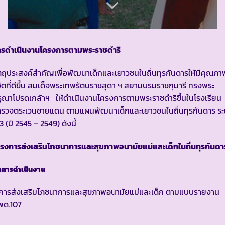
ารดำเนินงานโครงการตามพระราชดำริ
ตถุประสงค์สำคัญเพื่อพัฒนาเด็กและเยาวชนในถิ่นทุรกันดารให้มีคุณภา
วิตที่ดีขึ้น สมเด็จพระเทพรัตนราชสุดา ฯ สยามบรมราชกุมารี ทรงพระ
ุณาโปรดเกล้าฯ ให้ดำเนินงานโครงการตามพระราชดำริขึ้นในโรงเรียน
ำรวจตระเวนชายแดน ตามแผนพัฒนาเด็กและเยาวชนในถิ่นทุรกันดาร ระ
่ 3 (ปี 2545 – 2549) ดังนี้
รงการส่งเสริมโภชนาการและสุขภาพอนามัยแม่และเด็กในถิ่นทุรกันดา
การดำเนินงาน
. การส่งเสริมโภชนาการและสุขภาพอนามัยแม่และเด็ก ตามแบบรายงาน
พด.107