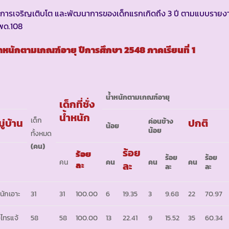
 การเจริญเติบโต และพัฒนาการของเด็กแรกเกิดถึง 3 ปี ตามแบบรายง
พด.108
้ำหนักตามเกณฑ์อายุ ปีการศึกษา 2548 ภาคเรียนที่ 1
น้ำหนักตามเกณฑ์อายุ
เด็กที่ชั่ง
น้ำหนัก
เด็ก
ู่บ้าน
ปกติ
ค่อนข้าง
น้อย
น้อย
ทั้งหมด
(คน)
ร้อย
ร้อย
ร้อย
ร้อย
คน
คน
คน
คน
ละ
ละ
ละ
ละ
นักเอาะ
31
31
100.00
6
19.35
3
9.68
22
70.97
่งไทรแจ้
58
58
100.00
13
22.41
9
15.52
35
60.34