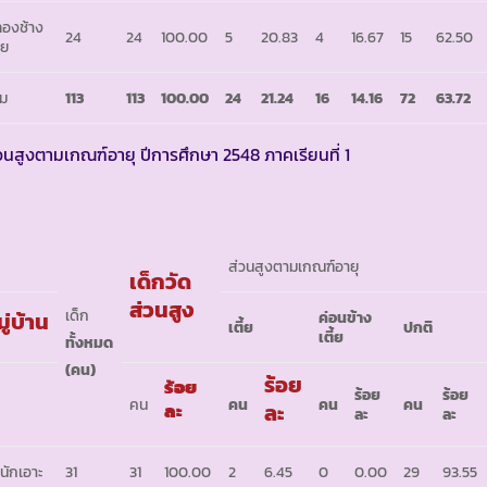
องช้าง
24
24
100.00
5
20.83
4
16.67
15
62.50
าย
ม
113
113
100.00
24
21.24
16
14.16
72
63.72
วนสูงตามเกณฑ์อายุ ปีการศึกษา 2548 ภาคเรียนที่ 1
ส่วนสูงตามเกณฑ์อายุ
เด็กวัด
ส่วนสูง
เด็ก
ู่บ้าน
ค่อนข้าง
เตี้ย
ปกติ
เตี้ย
ทั้งหมด
(คน)
ร้อย
ร้อย
ร้อย
ร้อย
คน
คน
คน
คน
ละ
ละ
ละ
ละ
นักเอาะ
31
31
100.00
2
6.45
0
0.00
29
93.55