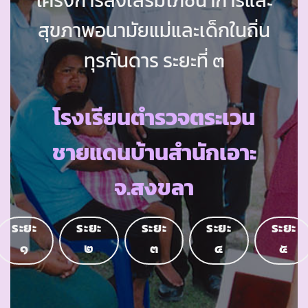
สุขภาพอนามัยแม่และเด็กในถิ่น
ทุรกันดาร ระยะที่ ๓
โรงเรียนตำรวจตระเวน
ชายแดนบ้านสำนักเอาะ
จ.สงขลา
ระยะ
ระยะ
ระยะ
ระยะ
ระยะ
๑
๒
๓
๔
๕