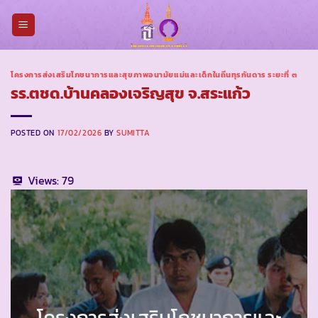
Skip
to
content
โครงการส่งเสริมโภชนาการและสุขภาพอนามัยแม่และเด็กในถิ่นทุรกันดาร ระยะที่ ๓
รร.ตชด.บ้านคลองเจริญสุข จ.สระแก้ว
POSTED ON
17/02/2026
BY
SUMITTA
Views:
79
โครงการส่งเสริมโภชนาการและ