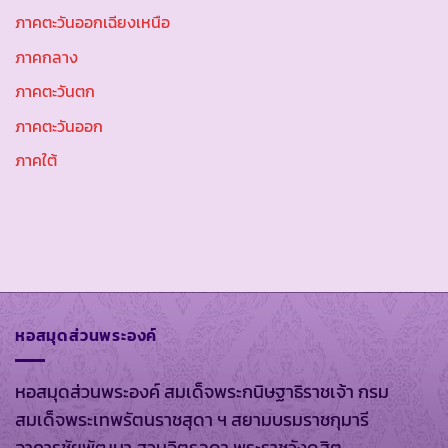
ภาคตะวันออกเฉียงเหนือ
ภาคกลาง
ภาคตะวันตก
ภาคตะวันออก
ภาคใต้
หอสมุดส่วนพระองค์
หอสมุดส่วนพระองค์ สมเด็จพระกนิษฐาธิราชเจ้า กรม
สมเด็จพระเทพรัตนราชสุดา ฯ สยามบรมราชกุมารี
อาคารชัยพัฒนา สวนจิตรลดา พระราชวังดุสิต