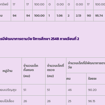
งทรัพย์
17
17
100.00
0
0.00
0
0.00
17
100.0
วม
94
94
100.00
1
1.06
2
2.13
90
95.74
ารมีพัฒนาการตามวัย ปีการศึกษา
2548 ภาคเรียนที่ 2
จำนวนเด็กที่มีพัฒนาการต
จำนวนเด็ก
จำนวนเด็กที่
วัย
ทั้งหมด
ตรวจ
มู่บ้าน
(คน)
(คน)
คน
ร้อยละ
ลองเจริญสุข
51
51
46
90.20
องไม้เลี้ยง
26
26
25
96.15