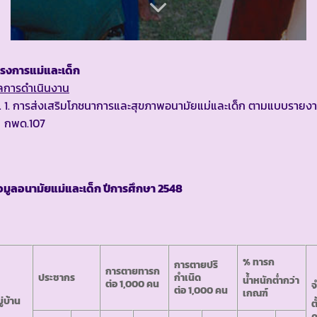
ครงการแม่และเด็ก
ลการดำเนินงาน
1. การส่งเสริมโภชนาการและสุขภาพอนามัยแม่และเด็ก ตามแบบรายง
กพด.107
อมูลอนามัยแม่และเด็ก ปีการศึกษา
2548
% ทารก
การตายปริ
การตายทารก
ประชากร
กำเนิด
น้ำหนักต่ำกว่า
ต่อ 1,000 คน
ต่อ 1,000 คน
เกณฑ์
ู่บ้าน
ต
ค