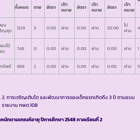
เป้า
เป้า
เป้า
ทั้งหมด
ตาย
อัตรา
อัตรา
อัตรา
หมาย
หมาย
หมาย
ลอง
ไม่
1229
3
0.00
ผ่าน
0.00
ผ่าน
20.00
ริญสุข
ผ่าน
องไม้
748
0
0.00
ผ่าน
0.00
ผ่าน
0.00
ผ่าน
1
ี้ยง
งทรัพย์
868
2
0.00
ผ่าน
0.00
ผ่าน
0.00
ผ่าน
5
2. การเจริญเติบโต และพัฒนาการของเด็กแรกเกิดถึง 3 ปี ตามแบบ
รายงาน กพด.108
ำหนักตามเกณฑ์อายุ ปีการศึกษา
2548 ภาคเรียนที่ 2