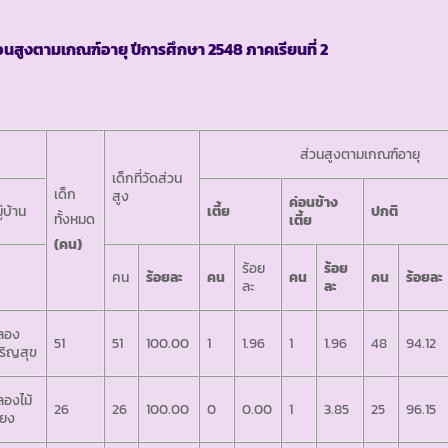
วนสูงตามเกณฑ์อายุ ปีการศึกษา 2548 ภาคเรียนที่ 2
ส่วนสูงตามเกณฑ์อายุ
เด็กที่วัดส่วน
เด็ก
สูง
ค่อนข้าง
ู่บ้าน
เตี้ย
ปกติ
ทั้งหมด
เตี้ย
(คน)
ร้อย
ร้อย
คน
ร้อยละ
คน
คน
คน
ร้อยละ
ละ
ละ
ลอง
51
51
100.00
1
1.96
1
1.96
48
94.12
ริญสุข
องไม้
26
26
100.00
0
0.00
1
3.85
25
96.15
ี้ยง