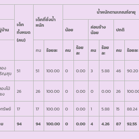
น้ำหนักตามเกณฑ์อายุ
เด็กที่ชั่งน้ำ
เด็ก
หนัก
ค่อนข้าง
ู่บ้าน
น้อย
ปกติ
ทั้งหมด
น้อย
(คน)
ร้อย
ร้อย
คน
ร้อยละ
คน
คน
คน
ร้อยละ
ละ
ละ
ลอง
51
51
100.00
0
0.00
3
5.88
46
90.20
ริญสุข
องไม้
26
26
100.00
0
0.00
0
0.00
26
100.0
ี้ยง
งทรัพย์
17
17
100.00
0
0.00
1
5.88
15
88.24
วม
94
94
100.00
0
0.00
4
4.26
87
92.55