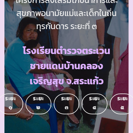
สุขภาพอนามัยแม่และเด็กในถิ่น
ทุรกันดาร ระยะที่ ๓
โรงเรียนตำรวจตระเวน
ชายแดนบ้านคลอง
เจริญสุข จ.สระแก้ว
ระยะ
ระยะ
ระยะ
ระยะ
ระยะ
๑
๒
๓
๔
๕