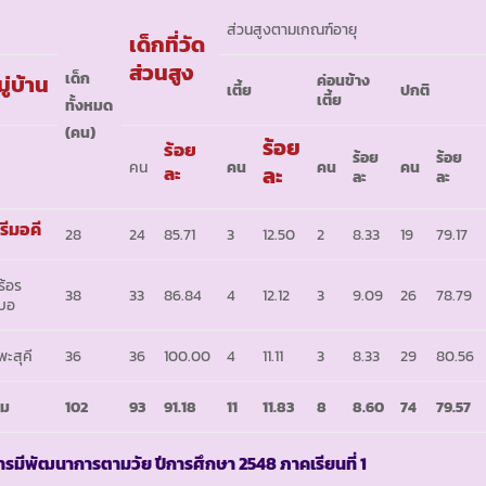
ส่วนสูงตามเกณฑ์อายุ
เด็กที่วัด
ส่วนสูง
เด็ก
ู่บ้าน
ค่อนข้าง
เตี้ย
ปกติ
เตี้ย
ทั้งหมด
(คน)
ร้อย
ร้อย
ร้อย
ร้อย
คน
คน
คน
คน
ละ
ละ
ละ
ละ
รีมอคี
28
24
85.71
3
12.50
2
8.33
19
79.17
ร้อร
38
33
86.84
4
12.12
3
9.09
26
78.79
บอ
พะสุคี
36
36
100.00
4
11.11
3
8.33
29
80.56
วม
102
93
91.18
11
11.83
8
8.60
74
79.57
ารมีพัฒนาการตามวัย ปีการศึกษา
2548 ภาคเรียนที่ 1