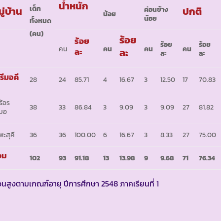
น้ำหนัก
เด็ก
ู่บ้าน
ปกติ
ค่อนข้าง
น้อย
น้อย
ทั้งหมด
(คน)
ร้อย
ร้อย
ร้อย
ร้อย
คน
คน
คน
คน
ละ
ละ
ละ
ละ
รีมอคี
28
24
85.71
4
16.67
3
12.50
17
70.83
ร้อร
38
33
86.84
3
9.09
3
9.09
27
81.82
บอ
พะสุคี
36
36
100.00
6
16.67
3
8.33
27
75.00
วม
102
93
91.18
13
13.98
9
9.68
71
76.34
วนสูงตามเกณฑ์อายุ ปีการศึกษา 2548 ภาคเรียนที่ 1