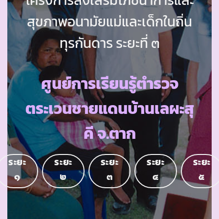
สุขภาพอนามัยแม่และเด็กในถิ่น
ทุรกันดาร ระยะที่ ๓
ศูนย์การเรียนรู้ตำรวจ
ตระเวนชายแดนบ้านเลผะสุ
คี จ.ตาก
ระยะ
ระยะ
ระยะ
ระยะ
ระยะ
๑
๒
๓
๔
๕