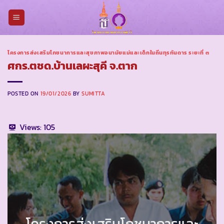
Skip
to
content
โครงการส่งเสริมโภชนาการและสุขภาพอนามัยแม่และเด็กในถิ่นทุรกันดาร ระยะที่ ๓
ศกร.ตชด.บ้านเลผะสุคี จ.ตาก
POSTED ON
19/01/2026
BY
SUMITTA
Views:
105
โครงการส่งเสริมโภชนาการและ