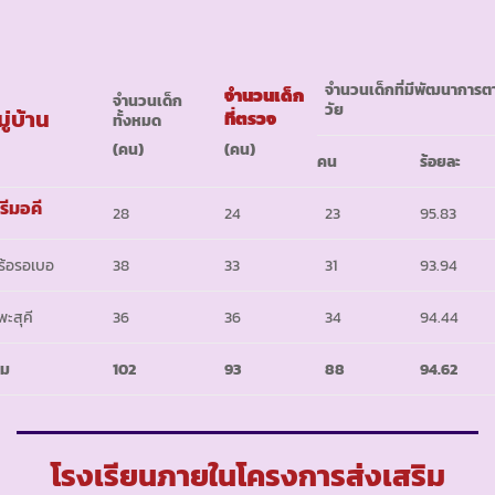
จำนวนเด็กที่มีพัฒนาการต
จำนวนเด็ก
จำนวนเด็ก
วัย
ู่บ้าน
ที่ตรวจ
ทั้งหมด
(คน)
(คน)
คน
ร้อยละ
รีมอคี
28
24
23
95.83
ร้อรอเบอ
38
33
31
93.94
พะสุคี
36
36
34
94.44
วม
102
93
88
94.62
โรงเรียนภายในโครงการส่งเสริม