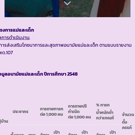
ครงการแม่และเด็ก
ลการดำเนินงาน
.
. การส่งเสริมโภชนาการและสุขภาพอนามัยแม่และเด็ก ตามแบบรายงาน
พด.107
อมูลอนามัยแม่และเด็ก ปีการศึกษา
2548
% ทารก
การตายปริ
การตายทารก
ประชากร
กำเนิด
น้ำหนักต่ำ
ต่อ 1,000 คน
จำนวน
ต่อ 1,000 คน
กว่าเกณฑ์
ู่บ้าน
ตั้ง
ครรภ์
เป้า
เป้า
เป้า
ทั้งหมด
ตาย
อัตรา
อัตรา
อัตรา