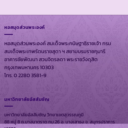
หอสมุดส่วนพระองค์
หอสมุดส่วนพระองค์ สมเด็จพระกนิษฐาธิราชเจ้า กรม
สมเด็จพระเทพรัตนราชสุดา ฯ สยามบรมราชกุมารี
อาคารชัยพัฒนา สวนจิตรลดา พระราชวังดุสิต
กรุงเทพมหานคร 10303
โทร. 0 2280 3581-9
มหาวิทยาลัยอัสสัมชัญ
มหาวิทยาลัยอัสสัมชัญ วิทยาเขตสุวรรณภูมิ
88 หมู่ 8 ถ.บางนาตราด กม.26 อ. บางเสาธง จ. สมุทรปราการ