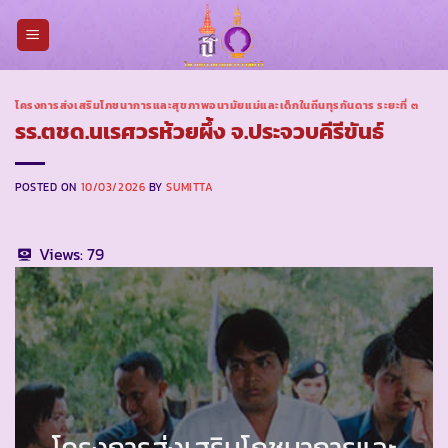
Skip
to
content
โครงการส่งเสริมโภชนาการและสุขภาพอนามัยแม่และเด็กในถิ่นทุรกันดาร ระยะที่ ๓
รร.ตชด.นเรศวรห้วยผึ้ง จ.ประจวบคีรีขันธ์
POSTED ON
10/03/2026
BY
SUMITTA
Views:
79
โครงการส่งเสริมโภชนาการและ