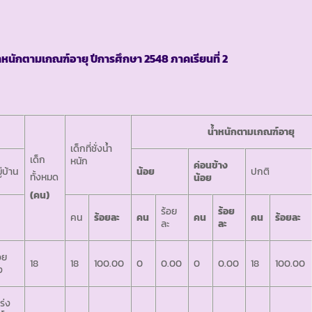
ำหนักตามเกณฑ์อายุ ปีการศึกษา
2548 ภาคเรียนที่ 2
น้ำหนักตามเกณฑ์อายุ
เด็กที่ชั่งน้ำ
เด็ก
หนัก
ค่อนข้าง
ู่บ้าน
น้อย
ปกติ
ทั้งหมด
น้อย
(คน)
ร้อย
ร้อย
คน
ร้อยละ
คน
คน
คน
ร้อยละ
ละ
ละ
วย
18
18
100.00
0
0.00
0
0.00
18
100.00
ง
ร่ง