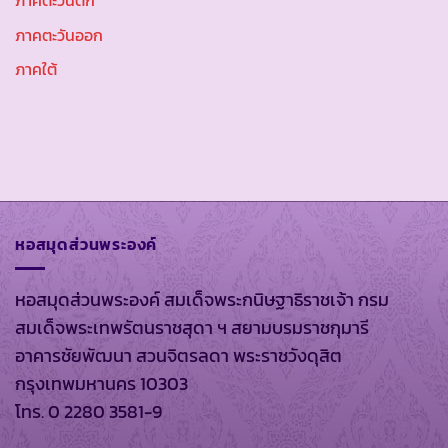
ภาคตะวันตก
ภาคตะวันออก
ภาคใต้
หอสมุดส่วนพระองค์
หอสมุดส่วนพระองค์ สมเด็จพระกนิษฐาธิราชเจ้า กรม
สมเด็จพระเทพรัตนราชสุดา ฯ สยามบรมราชกุมารี
อาคารชัยพัฒนา สวนจิตรลดา พระราชวังดุสิต
กรุงเทพมหานคร 10303
โทร. 0 2280 3581-9