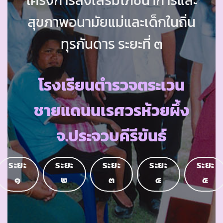
สุขภาพอนามัยแม่และเด็กในถิ่น
ทุรกันดาร ระยะที่ ๓
โรงเรียนตำรวจตระเวน
ชายแดนนเรศวรห้วยผึ้ง
จ.ประจวบคีรีขันธ์
ระยะ
ระยะ
ระยะ
ระยะ
ระยะ
๑
๒
๓
๔
๕