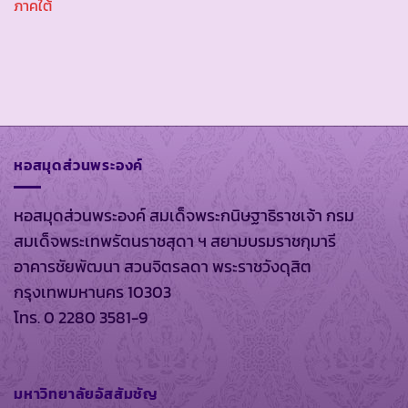
ภาคใต้
หอสมุดส่วนพระองค์
หอสมุดส่วนพระองค์ สมเด็จพระกนิษฐาธิราชเจ้า กรม
สมเด็จพระเทพรัตนราชสุดา ฯ สยามบรมราชกุมารี
อาคารชัยพัฒนา สวนจิตรลดา พระราชวังดุสิต
กรุงเทพมหานคร 10303
โทร. 0 2280 3581-9
มหาวิทยาลัยอัสสัมชัญ