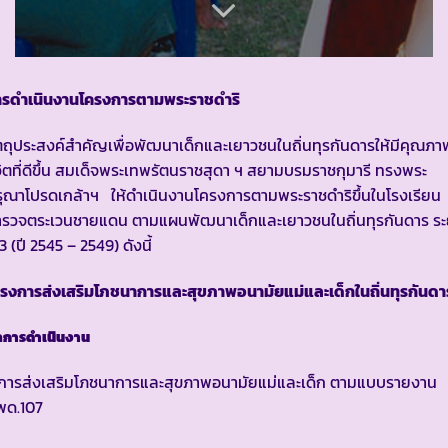
ารดำเนินงานโครงการตามพระราชดำริ
ตถุประสงค์สำคัญเพื่อพัฒนาเด็กและเยาวชนในถิ่นทุรกันดารให้มีคุณภา
วิตที่ดีขึ้น สมเด็จพระเทพรัตนราชสุดา ฯ สยามบรมราชกุมารี ทรงพระ
ุณาโปรดเกล้าฯ ให้ดำเนินงานโครงการตามพระราชดำริขึ้นในโรงเรียน
ำรวจตระเวนชายแดน ตามแผนพัฒนาเด็กและเยาวชนในถิ่นทุรกันดาร ระ
่ 3 (ปี 2545 – 2549) ดังนี้
รงการส่งเสริมโภชนาการและสุขภาพอนามัยแม่และเด็กในถิ่นทุรกันดา
การดำเนินงาน
. การส่งเสริมโภชนาการและสุขภาพอนามัยแม่และเด็ก ตามแบบรายงาน
พด.107