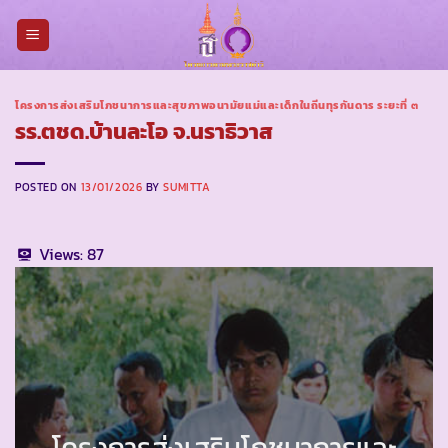
Skip
to
content
โครงการส่งเสริมโภชนาการและสุขภาพอนามัยแม่และเด็กในถิ่นทุรกันดาร ระยะที่ ๓
รร.ตชด.บ้านละโอ จ.นราธิวาส
POSTED ON
13/01/2026
BY
SUMITTA
Views:
87
โครงการส่งเสริมโภชนาการและ