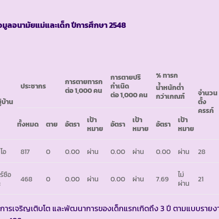
อมูลอนามัยแม่และเด็ก ปีการศึกษา
2548
% ทารก
การตายปริ
การตายทารก
ประชากร
กำเนิด
น้ำหนักต่ำ
ต่อ 1,000 คน
จำนวน
ต่อ 1,000 คน
กว่าเกณฑ์
ู่บ้าน
ตั้ง
ครรภ์
เป้า
เป้า
เป้า
ทั้งหมด
ตาย
อัตรา
อัตรา
อัตรา
หมาย
หมาย
หมาย
โอ
817
0
0.00
ผ่าน
0.00
ผ่าน
0.00
ผ่าน
28
ร์ซือ
ไม่
468
0
0.00
ผ่าน
0.00
ผ่าน
7.69
21
ะ
ผ่าน
 การเจริญเติบโต และพัฒนาการของเด็กแรกเกิดถึง 3 ปี ตามแบบรายง