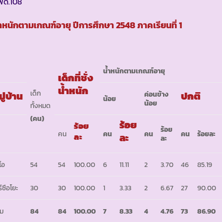
พด.108
้ำหนักตามเกณฑ์อายุ ปีการศึกษา 2548 ภาคเรียนที่ 1
น้ำหนักตามเกณฑ์อายุ
เด็กที่ชั่ง
น้ำหนัก
เด็ก
มู่บ้าน
ปกติ
ค่อนข้าง
น้อย
น้อย
ทั้งหมด
(คน)
ร้อย
ร้อย
ร้อย
คน
คน
คน
คน
ร้อยละ
ละ
ละ
ละ
โอ
54
54
100.00
6
11.11
2
3.70
46
85.19
ร์ซือโยะ
30
30
100.00
1
3.33
2
6.67
27
90.00
ม
84
84
100.00
7
8.33
4
4.76
73
86.90