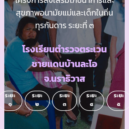
สุขภาพอนามัยแม่และเด็กในถิ่น
ทุรกันดาร ระยะที่ ๓
โรงเรียนตำรวจตระเวน
ชายแดนบ้านละโอ
จ.นราธิวาส
ระยะ
ระยะ
ระยะ
ระยะ
ระยะ
๑
๒
๓
๔
๕