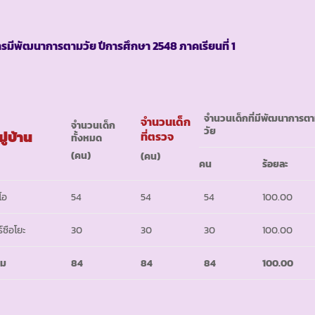
ารมีพัฒนาการตามวัย ปีการศึกษา
2548 ภาคเรียนที่ 1
จำนวนเด็กที่มีพัฒนาการต
จำนวนเด็ก
จำนวนเด็ก
วัย
มู่บ้าน
ที่ตรวจ
ทั้งหมด
(คน)
(คน)
คน
ร้อยละ
โอ
54
54
54
100.00
ร์ซือโยะ
30
30
30
100.00
วม
84
84
84
100.00