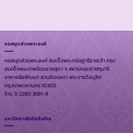
หอสมุดส่วนพระองค์
หอสมุดส่วนพระองค์ สมเด็จพระกนิษฐาธิราชเจ้า กรม
สมเด็จพระเทพรัตนราชสุดา ฯ สยามบรมราชกุมารี
อาคารชัยพัฒนา สวนจิตรลดา พระราชวังดุสิต
กรุงเทพมหานคร 10303
โทร. 0 2280 3581-9
มหาวิทยาลัยอัสสัมชัญ