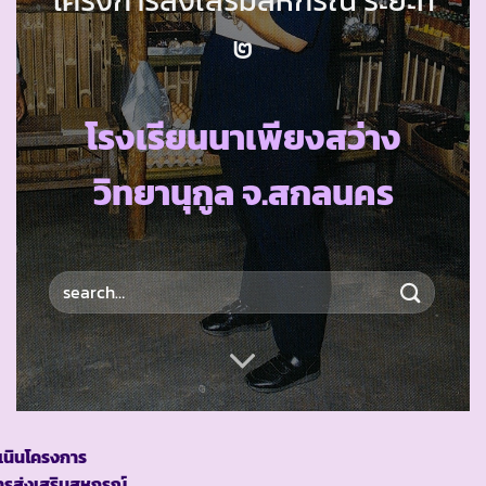
๒
โรงเรียนนาเพียงสว่าง
วิทยานุกูล จ.สกลนคร
เนินโครงการ
ารส่งเสริมสหกรณ์