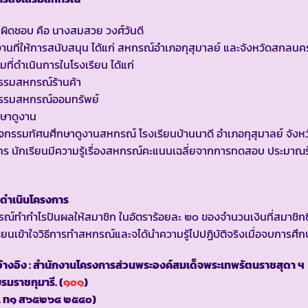
รับผิดชอบ คือ นางสมสวย วงศ์วันดี
านที่ให้การสนับสนุน ได้แก่ สหกรณ์อำเภอกุสุมาลย์ และจังหวัดสกลนค
มที่ดำเนินการในโรงเรียน ได้แก่
รรมสหกรณ์ร้านค้า
กรรมสหกรณ์ออมทรัพย์
กษาดูงาน
ิจกรรมทัศนศึกษาดูงานสหกรณ์ โรงเรียนบ้านนาดี อำเภอกุสุมาลย์ จังหว
 นักเรียนมีความรู้เรื่องสหกรณ์คะแนนเฉลี่ยจากการทดสอบ ประมาณ
ดำเนินโครงการ
ณ์ทำกำไรปันผลให้สมาชิก ในอัตราร้อยละ ๒๐ ของจำนวนเงินที่สมาชิกซื
รียนเข้าใจวิธีการทำสหกรณ์และจได้นำความรู้ไปปฏิบัติจริงเมื่อจบการศึก
้างอิง : สำนักงานโครงการส่วนพระองค์สมเด็จพระเทพรัตนราชสุดา ฯ
มราชกุมารี. (
๑๐๑
)
น. ท๑ ส๖๕๒๖๔ ๒๕๔๐)