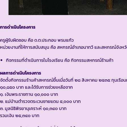
การดำเนินโครงการ
ครูผู้รับผิดชอบ คือ ด.ต.ประกอบ พรมแก้ว
หน่วยงานที่ให้การสนับสนุน คือ สหกรณ์อำเภอนาทวี และสหกรณ์จังห
กิจกรรมที่ดำเนินการในโรงเรียน คือ กิจกรรมสหกรณ์ร้านค้า
ผลการดำเนินโครงการ
จัดตั้งกิจกรรมร้านค้าสหกรณ์ขึ้นเมื่อวันที่ ๒๘ สิงหาคม ๒๕๓๕ ทุนเรือนห
๑๐,๘๕๐ บาท และได้รับการช่วยเหลือจาก
๑. เงินพระราชทาน ๑๐,๐๐๐ บาท
๒. แม่บ้านตำรวจตระเวนชายแดน ๕,๐๐๐ บาท
๓. มูลนิธิพิรยานุเคราะห์ ๑๐,๓๔๐ บาท
รวมเงิน ๒๕,๓๔๐ บาท