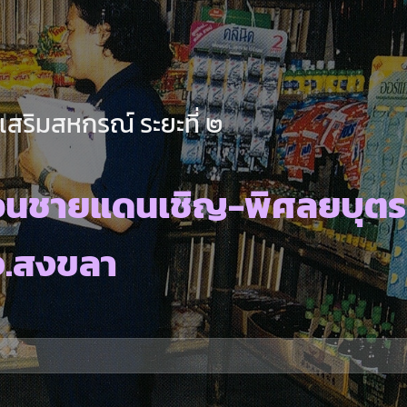
เสริมสหกรณ์ ระยะที่ ๒
เวนชายแดนเชิญ-พิศลยบุตร
จ.สงขลา