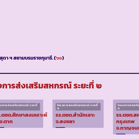
ุดา ฯ สยามบรมราชกุมารี. (
๖๐
)
การส่งเสริมสหกรณ์ ระยะที่ ๒
รงการส่งเสริมสหกรณ์ ระยะที่
โครงการส่งเสริมสหกรณ์ ระยะที่
โครงการส่งเสริม
๒
๒
.ตชด.ศึกษาสงเคราะห์
รร.ตชด.สำนักเอาะ
รร.ตชด.ส
จ.ตาก
จ.สงขลา
กรุงเทพ
จ.กาญจนบุ