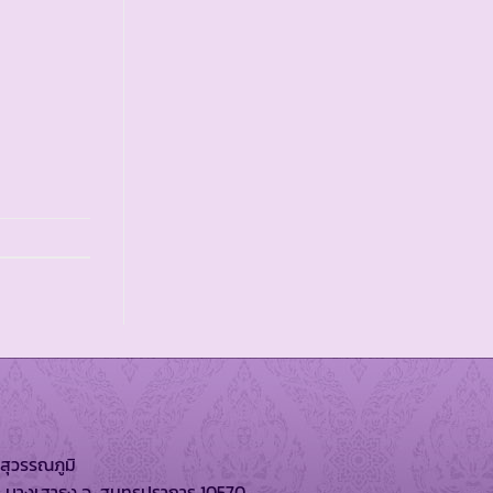
สุวรรณภูมิ
. บางเสาธง จ. สมุทรปราการ 10570