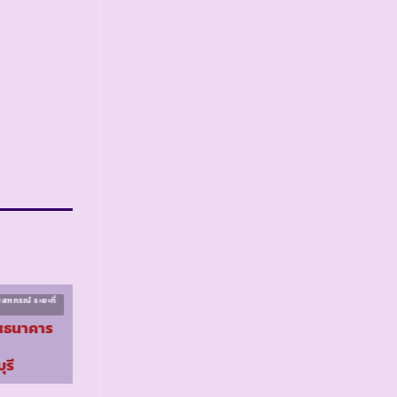
สหกรณ์ ระยะที่
โครงการส่งเสริมสหกรณ์ ระยะที่
๒
หธนาคาร
รร.ตชด.รัปปาปอร์ต
จ.เชียงใหม่
รี