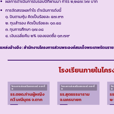
ผลการดำเนินการในรอบปีที่ผ่านมา กำไร ๒,๒๔๗.๖๗ บาท
การจัดสรรผลกำไร ดำเนินการดังนี้
๑. ปันตามหุ้น คิดเป็นร้อยละ ๕๗.๙๓
๒. ทุนสำรอง คิดเป็นร้อยละ ๑๐.๔๘
๓. ทุนการศึกษา ๑๗.๐๘
๔. เงินเฉลี่ยคืน ๒% ของยอดซื้อ ๑๓.๗๙
แหล่งอ้างอิง : สำนักงานโครงการส่วนพระองค์สมเด็จพระเทพรัตนราชส
โรงเรียนภายในโครง
โครงการส่งเสริมสหกรณ์ ระยะที่
โครงการส่งเสริมสหกรณ์ ระยะที่
โค
๒
๒
๒
รร.ตชด.ท่านผู้หญิง
รร.สุตธรรมาราม
รร
ทวี มณีนุตร จ.ตาก
จ.นครนายก
๒ 