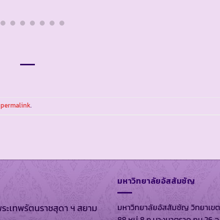
e
permalink
.
มหาวิทยาลัยอัสสัมชัญ
มหาวิทยาลัยอัสสัมชัญ วิทยาเขต
พระเทพรัตนราชสุดา ฯ สยาม
88 หมู่ 8 ถ.บางนาตราด กม.26 อ