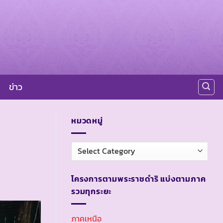
ข่าว
หมวดหมู่
หมวด
หมู่
โครงการตามพระราชดำริ แบ่งตามภาค
รวมทุกระยะ
ภาคเหนือ