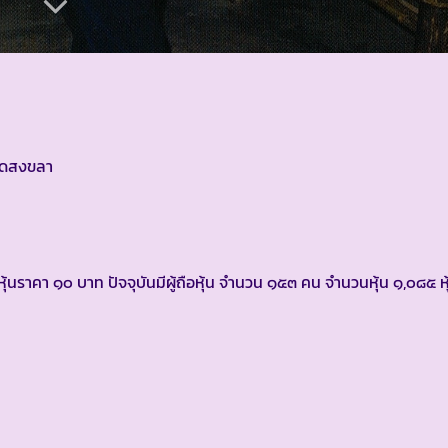
วัดสงขลา
ุ้นราคา ๑๐ บาท ปัจจุบันมีผู้ถือหุ้น จำนวน ๑๕๓ คน จำนวนหุ้น ๑,๐๘๕ หุ้