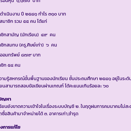
เรือนหุ้น ๑,๑๗๐ บาท
ดำเนินงาน ปี ๒๕๔๑ กำไร ๓๑๐ บาท
มาชิก รวม ๕๕ คน ได้แก่
ชิกสามัญ (นักเรียน) ๔๙ คน
ชิกสมทบ (ครู,ศิษย์เก่า) ๖ คน
นออมทรัพย์ ๘๗๙ บาท
ชิก ๕๔ คน
วามรู้สหกรณ์ขั้นพื้นฐานของนักเรียน ชั้นประถมศึกษา ๒๕๔๑ อยู่ในระดับ
รียนสามารถสอบข้อเขียนผ่านเกณฑ์ ได้คะแนนเกินร้อยละ ๖๐
ปัญหา
เรียนยังขาดความเข้าใจในเรื่องระบบบัญชี ๒. ในฤดูฝนการคมนาคมไม่สะด
ซื้อสินค้ามาจำหน่ายได้ ๓. อาคารเก่า,ชำรุด
งการแก้ไข