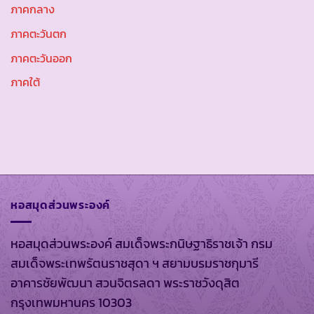
ภาคกลาง
ภาคตะวันตก
ภาคตะวันออก
ภาคใต้
หอสมุดส่วนพระองค์
หอสมุดส่วนพระองค์ สมเด็จพระกนิษฐาธิราชเจ้า กรม
สมเด็จพระเทพรัตนราชสุดา ฯ สยามบรมราชกุมารี
อาคารชัยพัฒนา สวนจิตรลดา พระราชวังดุสิต
กรุงเทพมหานคร 10303