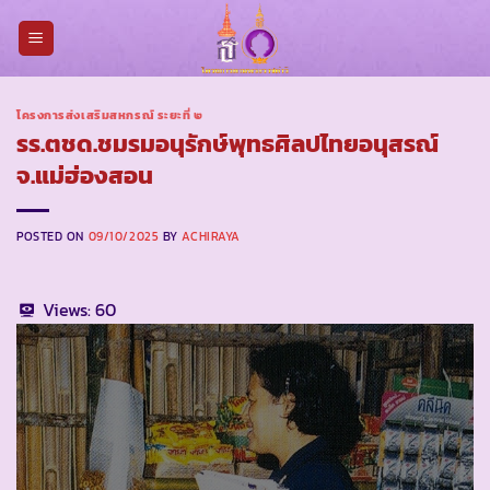
Skip
to
content
โครงการส่งเสริมสหกรณ์ ระยะที่ ๒
รร.ตชด.ชมรมอนุรักษ์พุทธศิลปไทยอนุสรณ์
จ.แม่ฮ่องสอน
POSTED ON
09/10/2025
BY
ACHIRAYA
Views:
60