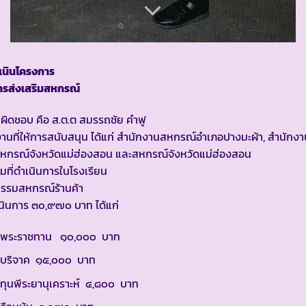
เนินโครงการ
ารส่งเสริมสหกรณ์
รับผิดชอบ คือ ส.ต.ต สมรรถชัย คำฟู
านที่ให้การสนับสนุน ได้แก่ สำนักงานสหกรณ์อำเภอปางมะผ้า, สำนักง
สหกรณ์จังหวัดแม่ฮ่องสอน และสหกรณ์จังหวัดแม่ฮ่องสอน
มที่ดำเนินการในโรงเรียน
กรรมสหกรณ์ร้านค้า
นินการ ๓๐,๙๗๐ บาท ได้แก่
ินพระราชทาน ๑๐,๐๐๐ บาท
นบริจาค ๑๕,๐๐๐ บาท
นทุนพีระยานุเคราะห์ ๔,๘๐๐ บาท