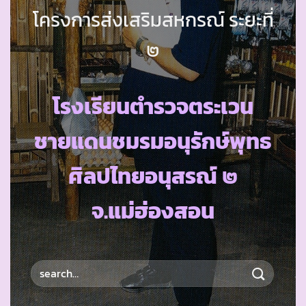
โครงการส่งเสริมสหกรณ์ ระยะที่
๒
โรงเรียนตำรวจตระเวน
ชายแดนชมรมอนุรักษ์พุทธ
ศิลปไทยอนุสรณ์ ๒
จ.แม่ฮ่องสอน