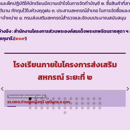
และฝึกปฏิบัติให้นักเรียนมีความเข้าใจในการจัดทำบัญชี ๒. ซื้อสินค้าที่
้ได้นาน กักตุนไว้ในห้วงฤดูฝน ๓. ประสานสหกรณ์อำเภอ ในการจัดซื้อและ
ามาจำหน่าย ๔. กรมส่งเสริมสหกรณ์สำรวจและจัดงบประมาณสนับสนุน
้างอิง : สำนักงานโครงการส่วนพระองค์สมเด็จพระเทพรัตนราชสุดา ฯ
กุมารี.(
๒๐๙
)
โรงเรียนภายในโครงการส่งเสริม
สหกรณ์ ระยะที่ ๒
โครงการส่งเสริมสหกรณ์ ระยะที่ ๒
รร.ตชด.ท่านผู้หญิงทวี มณีนุตร จ.ตาก