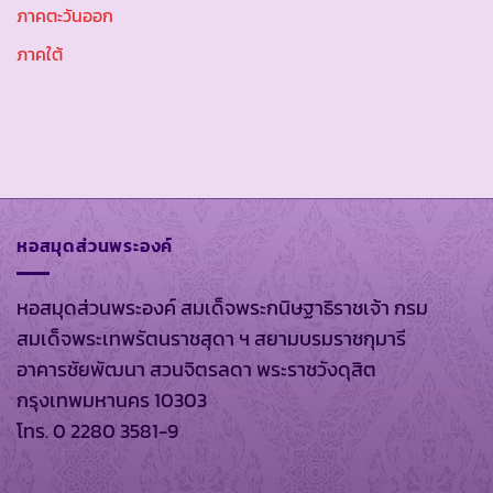
ภาคตะวันออก
ภาคใต้
หอสมุดส่วนพระองค์
หอสมุดส่วนพระองค์ สมเด็จพระกนิษฐาธิราชเจ้า กรม
สมเด็จพระเทพรัตนราชสุดา ฯ สยามบรมราชกุมารี
อาคารชัยพัฒนา สวนจิตรลดา พระราชวังดุสิต
กรุงเทพมหานคร 10303
โทร. 0 2280 3581-9