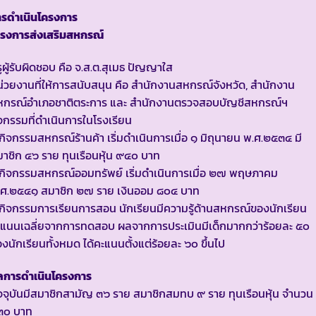
ารดำเนินโครงการ
ครงการส่งเสริมสหกรณ์
ูผู้รับผิดชอบ คือ จ.ส.ต.สุเมธ ปัญญาใส
่วยงานที่ให้การสนับสนุน คือ สำนักงานสหกรณ์จังหวัด, สำนักงาน
หกรณ์อำเภอชาติตระการ และ สำนักงานตรวจสอบบัญชีสหกรณ์ฯ
จกรรมที่ดำเนินการในโรงเรียน
กิจกรรมสหกรณ์ร้านค้า เริ่มดำเนินการเมื่อ ๑ มิถุนายน พ.ศ.๒๕๓๔ มี
าชิก ๔๖ ราย ทุนเรือนหุ้น ๙๔๐ บาท
กิจกรรมสหกรณ์ออมทรัพย์ เริ่มดำเนินการเมื่อ ๒๗ พฤษภาคม
.ศ.๒๕๔๑ สมาชิก ๒๗ ราย เงินออม ๘๐๔ บาท
กิจกรรมการเรียนการสอน นักเรียนมีความรู้ด้านสหกรณ์ของนักเรียน
ะแนนเฉลี่ยจากการทดสอบ ผลจากการประเมินมีเด็กมากกว่าร้อยละ ๕๐
งนักเรียนทั้งหมด ได้คะแนนตั้งแต่ร้อยละ ๖๐ ขึ้นไป
ลการดำเนินโครงการ
จจุบันมีสมาชิกสามัญ ๓๖ ราย สมาชิกสมทบ ๙ ราย ทุนเรือนหุ้น จำนวน
๓๐ บาท