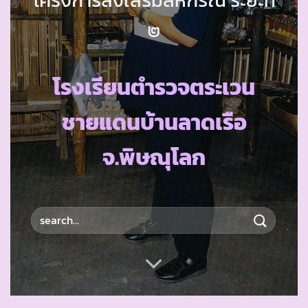
๒
โรงเรียนตำรวจตระเวน
ชายแดนบ้านลาดเรือ
จ.พิษณุโลก