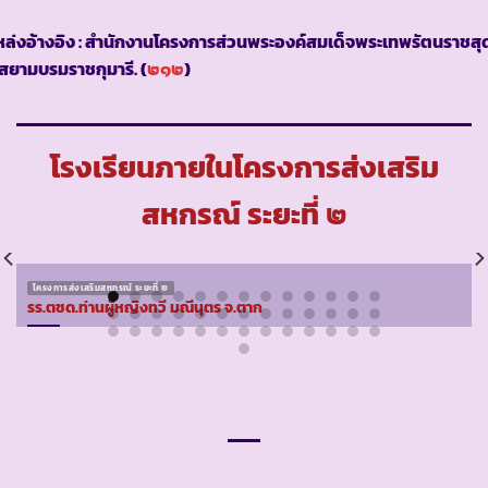
ล่งอ้างอิง : สำนักงานโครงการส่วนพระองค์สมเด็จพระเทพรัตนราชสุ
สยามบรมราชกุมารี. (
๒๑๒
)
โรงเรียนภายในโครงการส่งเสริม
สหกรณ์ ระยะที่ ๒
โครงการส่งเสริมสหกรณ์ ระยะที่ ๒
รร.ตชด.ท่านผู้หญิงทวี มณีนุตร จ.ตาก