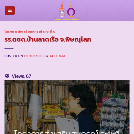
Skip
to
content
โครงการส่งเสริมสหกรณ์ ระยะที่ ๒
รร.ตชด.บ้านลาดเรือ จ.พิษณุโลก
POSTED ON
09/10/2025
BY
ACHIRAYA
Views:
67
โครงการส่งเสริมสหกรณ์ ระยะที่