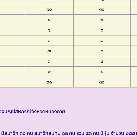
๑๐
๑๐
๕
๒
๑
๓
๓
๔
๗
๓
๓
๔
๒
๔
๓๑
๓๐
ตรวจบัญชีสหกรณ์จังหวัดหนองคาย
 มีสมาชิก ๓๐ คน สมาชิกสมทบ ๑๓ คน รวม ๔๓ คน มีหุ้น จำนวน ๒๘๔ หุ้