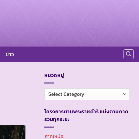
ข่าว
หมวดหมู่
หมวด
หมู่
โครงการตามพระราชดำริ แบ่งตามภาค
รวมทุกระยะ
ภาคเหนือ