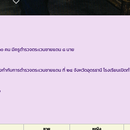
ง ๓๐ คน มีครูตำรวจตระเวนชายแดน ๘ นาย
กำกับการตำรวจตระเวนชายแดน ที่ ๒๔ จังหวัดอุดรธานี โรงเรียนเปิดทำ
๑
ชาย
หญิง