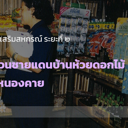
เสริมสหกรณ์ ระยะที่ ๒
เวนชายแดนบ้านห้วยดอกไม้
.หนองคาย