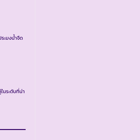
ประมงน้ำจืด
นระดับที่น่า