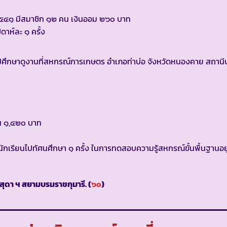
๒๕๔๑ มีสมาชิก ๑๒ คน เงินออม ๒๖๐ บาท
าห์ละ ๑ ครั้ง
ไปศึกษาดูงานที่สหกรณ์การเกษตร อำเภอท่าบ่อ จังหวัดหนองคาย สถานี
ิน ๑,๔๒๐ บาท
เรียนไปทัศนศึกษา ๑ ครั้ง ในการทดสอบความรู้สหกรณ์ขั้นพื้นฐานอยู่ใ
ุดา ฯ สยามบรมราชกุมารี. (
๖๐
)