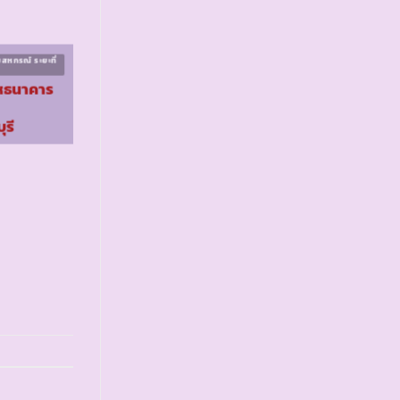
สหกรณ์ ระยะที่
โครงการส่งเสริมสหกรณ์ ระยะที่
๒
หธนาคาร
รร.ตชด.รัปปาปอร์ต
จ.เชียงใหม่
รี