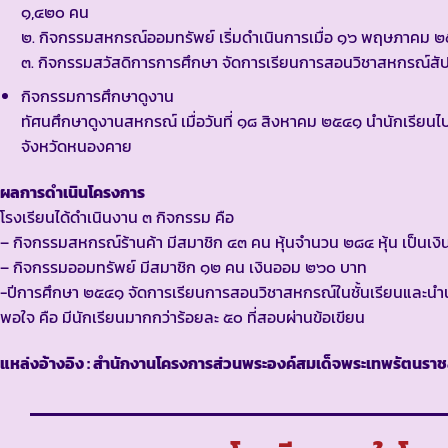
๑,๔๒๐ คน
๒. กิจกรรมสหกรณ์ออมทรัพย์ เริ่มดำเนินการเมื่อ ๑๖ พฤษภาคม 
๓. กิจกรรมสวัสดิการการศึกษา จัดการเรียนการสอนวิชาสหกรณ์สัปด
กิจกรรมการศึกษาดูงาน
ทัศนศึกษาดูงานสหกรณ์ เมื่อวันที่ ๑๘ สิงหาคม ๒๕๔๑ นำนักเรียน
จังหวัดหนองคาย
ผลการดำเนินโครงการ
โรงเรียนได้ดำเนินงาน ๓ กิจกรรม คือ
– กิจกรรมสหกรณ์ร้านค้า มีสมาชิก ๔๓ คน หุ้นจำนวน ๒๘๔ หุ้น เป็นเง
– กิจกรรมออมทรัพย์ มีสมาชิก ๑๒ คน เงินออม ๒๖๐ บาท
-ปีการศึกษา ๒๕๔๑ จัดการเรียนการสอนวิชาสหกรณ์ในชั้นเรียนและนำนัก
พอใจ คือ มีนักเรียนมากกว่าร้อยละ ๕๐ ที่สอบผ่านข้อเขียน
แหล่งอ้างอิง : สำนักงานโครงการส่วนพระองค์สมเด็จพระเทพรัตนราชส