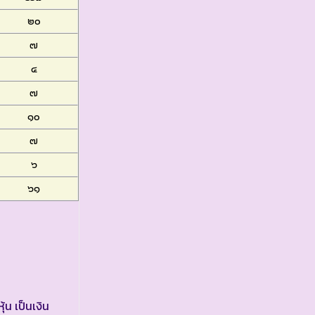
๒๐
๗
๔
๗
๑๐
๗
๖
๖๑
น เป็นเงิน