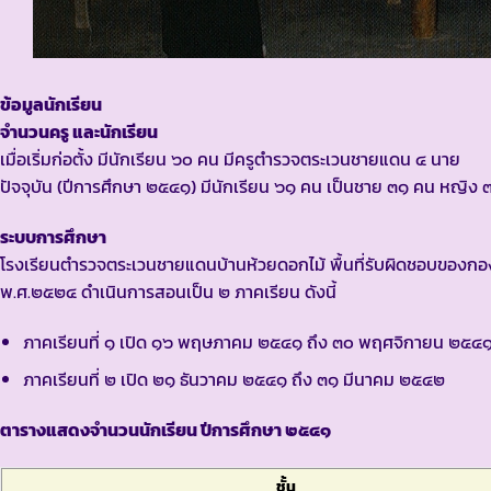
ข้อมูลนักเรียน
จำนวนครู และนักเรียน
เมื่อเริ่มก่อตั้ง มีนักเรียน ๖๐ คน มีครูตำรวจตระเวนชายแดน ๔ นาย
ปัจจุบัน (ปีการศึกษา ๒๕๔๑) มีนักเรียน ๖๑ คน เป็นชาย ๓๑ คน หญิ
ระบบการศึกษา
โรงเรียนตำรวจตระเวนชายแดนบ้านห้วยดอกไม้ พื้นที่รับผิดชอบของกอง
พ.ศ.๒๕๒๔ ดำเนินการสอนเป็น ๒ ภาคเรียน ดังนี้
ภาคเรียนที่ ๑ เปิด ๑๖ พฤษภาคม ๒๕๔๑ ถึง ๓๐ พฤศจิกายน ๒๕๔
ภาคเรียนที่ ๒ เปิด ๒๑ ธันวาคม ๒๕๔๑ ถึง ๓๑ มีนาคม ๒๕๔๒
ตารางแสดงจำนวนนักเรียน ปีการศึกษา ๒๕๔๑
ชั้น