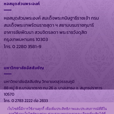
หอสมุดส่วนพระองค์
หอสมุดส่วนพระองค์ สมเด็จพระกนิษฐาธิราชเจ้า กรม
สมเด็จพระเทพรัตนราชสุดา ฯ สยามบรมราชกุมารี
อาคารชัยพัฒนา สวนจิตรลดา พระราชวังดุสิต
กรุงเทพมหานคร 10303
โทร. 0 2280 3581-9
มหาวิทยาลัยอัสสัมชัญ
มหาวิทยาลัยอัสสัมชัญ วิทยาเขตสุวรรณภูมิ
88 หมู่ 8 ถ.บางนาตราด กม.26 อ. บางเสาธง จ. สมุทรปราการ
10570
โทร. 0 2783 2222 ต่อ 2833
เว็บไซต์นี้มีการใช้งานคุกกี้ เพื่อเพิ่มประสิทธิภาพและประสบการณ์ที่ดีใน
การใช้งานเว็บไซต์ของท่าน ท่านสามารถอ่านรายละเอียดเพิ่มเติมได้ที่