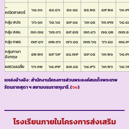
–
๖๔.๐๐
๕๘.๘๖
๕๐.๑๘
๕๕.๒๕
๔๙.๒๔
๖๐.๙
คณิตศาสตร์
กลุ่ม สปช.
๖๖.๑๐
๖๔.๖๘
๕๙.๑๔
๖๓.๑๕
๖๓.๙๗
๖๘.๔
กลุ่ม สลน.
๗๐.๗๔
๖๗.๐๖
๕๙.๕๗
๗๓.๔๖
๗๔.๑๒
๗๗.๕
กลุ่ม กพอ.
๗๙.๑๖
๗๒.๓๖
๗๖.๑๑
๗๗.๖๑
๖๖.๕๘
๗๔.๙
กลุ่มภาษา
๕๒.๒๓
๕๙.๖๙
๔๘.๗๙
๕๙.๐๕
๖๓.๒๑
๖๑.๙
อังกฤษ
ผลรวมเฉลี่ย
๖๖.๓๒
๖๔.๙๙
๕๗.๘๕
๖๔.๙๖
๖๓.๒๖
๖๘.๖
แหล่งอ้างอิง : สำนักงานโครงการส่วนพระองค์สมเด็จพระเทพ
รัตนราชสุดา ฯ สยามบรมราชกุมารี. (
๖๐
)
โรงเรียนภายในโครงการส่งเสริม