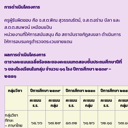
การดำเนินโครงการ
ครูผู้รับผิดชอบ คือ จ.ส.ต.พิณ สุวรรณรัตน์, จ.ส.ต.อร่าม บีลา และ
ส.ต.ต.สมพจน์ เหมือนแป้น
หน่วยงานที่ให้การสนับสนุน คือ สถาบันราชภัฏสงขลา ดำเนินการ
ให้การอบรมครูตำรวจตระเวนชายแดน
ผลการดำเนินโครงการ
ตารางคะแนนเฉลี่ยร้อยละของคะแนนทดสอบชั้นประถมศึกษาปีที่
๖ ของโรงเรียนในกลุ่ม จำนวน ๑๑ โรง ปีการศึกษา ๒๕๓๙ –
๒๕๔๑
กลุ่มวิชา
ปีการศึกษา ๒๕๓๙
ปีการศึกษา ๒๕๔๐
ปีการศึกษา ๒๕
คะแนน
คะแนน
คะแนน
คะแนน
คะแนน
คะแน
ร.ร.
กลุ่ม
ร.ร.
กลุ่ม
ร.ร.
กลุ่ม
กลุ่มวิชา
ทักษะ
๖๕.๖๖
๖๗.๒๙
๕๓.๓๒
๖๑.๒๖
๖๒.๑๘
๖๗.๘
– ภาษาไทย