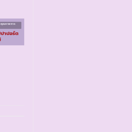
ิมคุณภาพการ
โครงการส่งเสริมคุณภาพการ
ศึกษา ระยะที่ ๒
ปปาปอร์ต
รร.ตชด.ช่างกลปทุมวัน
่
อนุสรณ์ ๘
จ.นครพนม