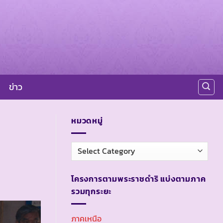
ข่าว
หมวดหมู่
หมวด
หมู่
โครงการตามพระราชดำริ แบ่งตามภาค
รวมทุกระยะ
ภาคเหนือ