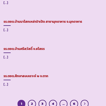
[...]
รร.ตชด.บ้านนาโสกเหล่าป่าเป้ด สาขามุกดาหาร จ.มุกดาหาร
[...]
รร.ตชด.บ้านศรีสวัสดิ์ จ.ยโสธร
[...]
รร.ตชด.ศึกษาสงเคราะห์ ๒ จ.ตาก
[...]
1
2
3
4
…
6