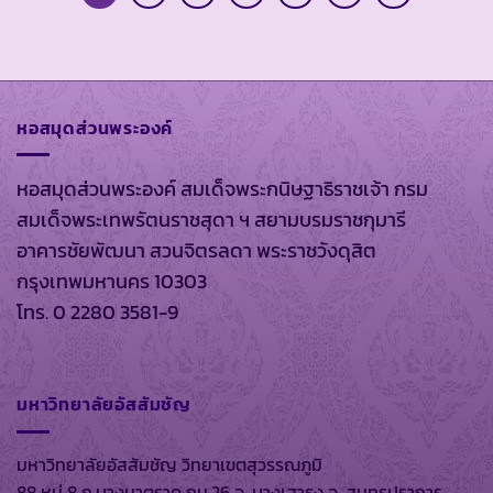
หอสมุดส่วนพระองค์
หอสมุดส่วนพระองค์ สมเด็จพระกนิษฐาธิราชเจ้า กรม
สมเด็จพระเทพรัตนราชสุดา ฯ สยามบรมราชกุมารี
อาคารชัยพัฒนา สวนจิตรลดา พระราชวังดุสิต
กรุงเทพมหานคร 10303
โทร. 0 2280 3581-9
มหาวิทยาลัยอัสสัมชัญ
มหาวิทยาลัยอัสสัมชัญ วิทยาเขตสุวรรณภูมิ
88 หมู่ 8 ถ.บางนาตราด กม.26 อ. บางเสาธง จ. สมุทรปราการ