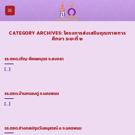
Skip
to
content
CATEGORY ARCHIVES:
โครงการส่งเสริมคุณภาพการ
ศึกษา ระยะที่ ๒
รร.ตชด.เชิญ-พิศลยบุตร จ.สงขลา
[...]
รร.ตชด.บ้านหนองดู่ จ.นครพนม
[...]
รร.ตชด.ช่างกลปทุมวันอนุสรณ์ ๘ จ.นครพนม