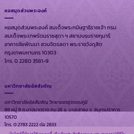
หอสมุดส่วนพระองค์
หอสมุดส่วนพระองค์ สมเด็จพระกนิษฐาธิราชเจ้า กรม
สมเด็จพระเทพรัตนราชสุดา ฯ สยามบรมราชกุมารี
อาคารชัยพัฒนา สวนจิตรลดา พระราชวังดุสิต
กรุงเทพมหานคร 10303
โทร. 0 2280 3581-9
มหาวิทยาลัยอัสสัมชัญ
มหาวิทยาลัยอัสสัมชัญ วิทยาเขตสุวรรณภูมิ
88 หมู่ 8 ถ.บางนาตราด กม.26 อ. บางเสาธง จ. สมุทรปราการ
10570
โทร. 0 2783 2222 ต่อ 2833