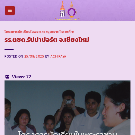
Skip
to
content
โครงการนักเรียนในพระราชานุเคราะห์ ระยะที่ ๒
รร.ตชด.รัปปาปอร์ต จ.เชียงใหม่
POSTED ON
25/09/2025
BY
ACHIRAYA
Views:
72
โครงการนักเรียนในพระราชานุ