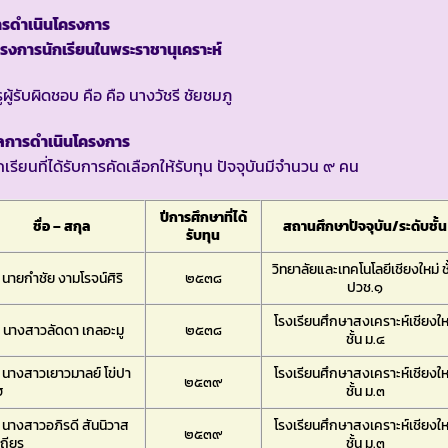
ารดำเนินโครงการ
รงการนักเรียนในพระราชานุเคราะห์
ูผู้รับผิดชอบ คือ คือ นางวัชรี ชัยชมภู
ลการดำเนินโครงการ
กเรียนที่ได้รับการคัดเลือกให้รับทุน ปัจจุบันมีจำนวน ๙ คน
ปีการศึกษาที่ได้
ชื่อ – สกุล
สถานศึกษาปัจจุบัน/ระดับชั้น
รับทุน
วิทยาลัยและเทคโนโลยีเชียงใหม่ ชั
 นายกำชัย งามโรจน์ศิริ
๒๕๓๘
ปวช.๑
โรงเรียนศึกษาสงเคราะห์เชียงให
 นางสาวลัดดา เกลอะมู
๒๕๓๘
ชั้น ม.๔
 นางสาวเยาวมาลย์ โข่ปา
โรงเรียนศึกษาสงเคราะห์เชียงให
๒๕๓๙
ฮ
ชั้น ม.๓
 นางสาวอภิรดี สันนิวาส
โรงเรียนศึกษาสงเคราะห์เชียงให
๒๕๓๙
ถียร
ชั้น ม.๓