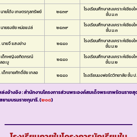
โรงเรียนศึกษาสงเคราะห์เชียงให
 นายโต้ง เกษตรกุลทรัพย์
๒๕๓๙
ชั้น ม.๓
โรงเรียนศึกษาสงเคราะห์เชียงให
 นายธงชัย หม่อแปล่
๒๕๓๙
ชั้น ม.๓
โรงเรียนศึกษาสงเคราะห์เชียงให
 นายจึ แสงย่าง
๒๕๔๐
ชั้น ม.๒
 เด็กหญิงอทิตภรณ์
โรงเรียนศึกษาสงเคราะห์เชียงให
๒๕๔๐
ลอะมู
ชั้น ม.๒
 เด็กชายศักดิ์ชัย เกลอ
๒๕๔๐
โรงเรียนมงฟอร์ตวิทยาลัย ชั้น ป
ล่งอ้างอิง : สำนักงานโครงการส่วนพระองค์สมเด็จพระเทพรัตนราชสุ
สยามบรมราชกุมารี. (
๒๐๘
)
โรงเรียนภายในโครงการนักเรียนใน