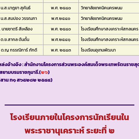
 น.ส.นาฎยา สุคันธ์
พ.ศ. ๒๕๔๐
วิทยาลัยเทคนิคนครพนม
. น.ส.สมปอง วรรณภา
พ.ศ.๒๕๔๐
วิทยาลัยเทคนิคนครพนม
 นายชาตรี สีเหลือง
พ.ศ. ๒๕๔๐
โรงเรียนศึกษาสงเคราะห์สกลนคร
 ด.ช.สากล ด้นดั้น
พ.ศ.๒๕๔๑
โรงเรียนศึกษาสงเคราะห์สกลนคร
 ด.ญ กรรณิการ์ ภักดี
พ.ศ. ๒๕๔๓
โรงเรียนอุเทนพัฒนา
ล่งอ้างอิง : สำนักงานโครงการส่วนพระองค์สมเด็จพระเทพรัตนราชสุ
สยามบรมราชกุมารี.(
๒๖
)
อีสาน ท๑ ส๖๕๒๘๒ ๒๕๔๔)
โรงเรียนภายในโครงการนักเรียนใน
พระราชานุเคราะห์ ระยะที่ ๒