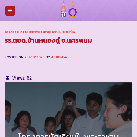
Skip
to
content
โครงการนักเรียนในพระราชานุเคราะห์ ระยะที่ ๒
รร.ตชด.บ้านหนองดู่ จ.นครพนม
POSTED ON
25/09/2025
BY
ACHIRAYA
Views:
62
โครงการนักเรียนในพระราชานุ