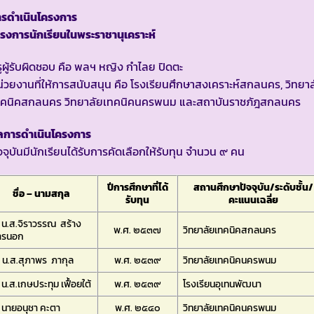
ารดำเนินโครงการ
รงการนักเรียนในพระราชานุเคราะห์
ูผู้รับผิดชอบ คือ พลฯ หญิง กำไลย ปิดตะ
่วยงานที่ให้การสนับสนุน คือ โรงเรียนศึกษาสงเคราะห์สกลนคร, วิทยาล
ทคนิคสกลนคร วิทยาลัยเทคนิคนครพนม และสถาบันราชภัฎสกลนคร
ลการดำเนินโครงการ
จจุบันมีนักเรียนได้รับการคัดเลือกให้รับทุน จำนวน ๙ คน
ปีการศึกษาที่ได้
สถานศึกษาปัจจุบัน/ระดับชั้น/
ชื่อ – นามสกุล
รับทุน
คะแนนเฉลี่ย
 น.ส.จิราวรรณ สร้าง
พ.ศ. ๒๕๓๗
วิทยาลัยเทคนิคสกลนคร
ารนอก
 น.ส.สุภาพร ภากุล
พ.ศ. ๒๕๓๙
วิทยาลัยเทคนิคนครพนม
 น.ส.เกษประทุม เฟื้อยใต้
พ.ศ. ๒๕๓๙
โรงเรียนอุเทนพัฒนา
 นายอนุชา คะตา
พ.ศ. ๒๕๔๐
วิทยาลัยเทคนิคนครพนม