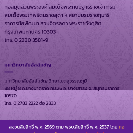
หอสมุดส่วนพระองค์ สมเด็จพระกนิษฐาธิราชเจ้า กรม
สมเด็จพระเทพรัตนราชสุดา ฯ สยามบรมราชกุมารี
อาคารชัยพัฒนา สวนจิตรลดา พระราชวังดุสิต
กรุงเทพมหานคร 10303
โทร. 0 2280 3581-9
มหาวิทยาลัยอัสสัมชัญ
มหาวิทยาลัยอัสสัมชัญ วิทยาเขตสุวรรณภูมิ
88 หมู่ 8 ถ.บางนาตราด กม.26 อ. บางเสาธง จ. สมุทรปราการ
10570
โทร. 0 2783 2222 ต่อ 2833
สงวนลิขสิทธิ์ พ.ศ. 2569 ตาม พรบ.ลิขสิทธิ์ พ.ศ. 2537 โดย
หอ