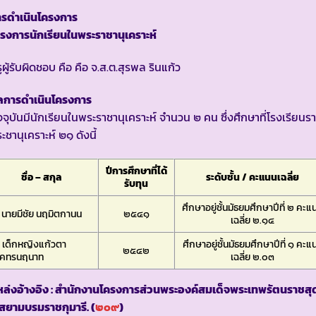
ารดำเนินโครงการ
รงการนักเรียนในพระราชานุเคราะห์
ูผู้รับผิดชอบ คือ คือ จ.ส.ต.สุรพล รินแก้ว
ลการดำเนินโครงการ
จจุบันมีนักเรียนในพระราชานุเคราะห์ จำนวน ๒ คน ซึ่งศึกษาที่โรงเรียนร
ะชานุเคราะห์ ๒๑ ดังนี้
ปีการศึกษาที่ได้
ชื่อ – สกุล
ระดับชั้น / คะแนนเฉลี่ย
รับทุน
ศึกษาอยู่ชั้นมัธยมศึกษาปีที่ ๒ คะแ
 นายมีชัย นฤมิตกานน
๒๕๔๑
เฉลี่ย ๒.๑๔
 เด็กหญิงแก้วตา
ศึกษาอยู่ชั้นมัธยมศึกษาปีที่ ๑ คะแ
๒๕๔๒
โคทรนฤนาท
เฉลี่ย ๒.๐๓
ล่งอ้างอิง : สำนักงานโครงการส่วนพระองค์สมเด็จพระเทพรัตนราชสุ
สยามบรมราชกุมารี. (
๒๐๙
)