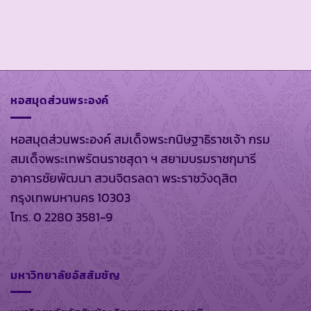
หอสมุดส่วนพระองค์
หอสมุดส่วนพระองค์ สมเด็จพระกนิษฐาธิราชเจ้า กรม
สมเด็จพระเทพรัตนราชสุดา ฯ สยามบรมราชกุมารี
อาคารชัยพัฒนา สวนจิตรลดา พระราชวังดุสิต
กรุงเทพมหานคร 10303
โทร. 0 2280 3581-9
มหาวิทยาลัยอัสสัมชัญ