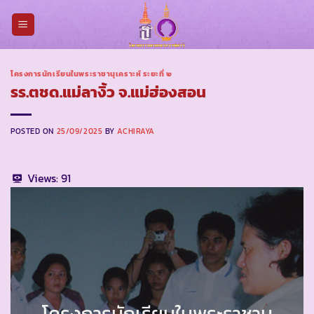
Skip
to
content
โครงการนักเรียนในพระราชานุเคราะห์ ระยะที่ ๒
รร.ตชด.แม่ลางิ้ว จ.แม่ฮ่องสอน
POSTED ON
25/09/2025
BY
ACHIRAYA
Views:
91
โครงการนักเรียนในพระราชานุ