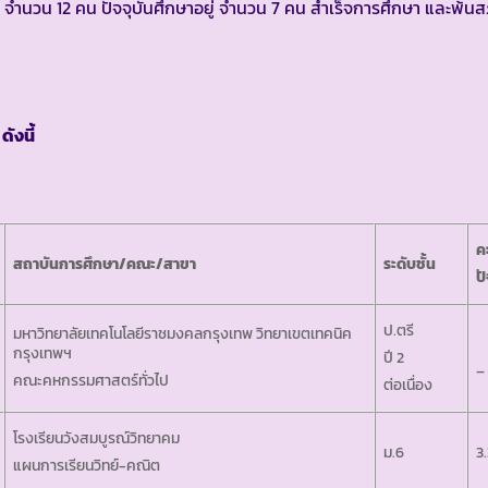
ห์ฯ จำนวน 12 คน ปัจจุบันศึกษาอยู่ จำนวน 7 คน สำเร็จการศึกษา และพ้
ดังนี้
ค
สถาบันการศึกษา/คณะ/สาขา
ระดับชั้น
ปั
ป.ตรี
มหาวิทยาลัยเทคโนโลยีราชมงคลกรุงเทพ วิทยาเขตเทคนิค
กรุงเทพฯ
ปี 2
–
คณะคหกรรมศาสตร์ทั่วไป
ต่อเนื่อง
โรงเรียนวังสมบูรณ์วิทยาคม
ม.6
3.
แผนการเรียนวิทย์-คณิต