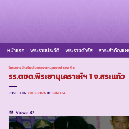
Skip
to
content
หน้าแรก
พระราชประวัติ
พระราชดำรัส
สาระสำคัญแ
โครงการนักเรียนในพระราชานุเคราะห์ ระยะที่ ๓
รร.ตชด.พีระยานุเคราะห์ฯ 1 จ.สระแก้ว
POSTED ON
18/02/2026
BY
SUMITTA
Views:
87