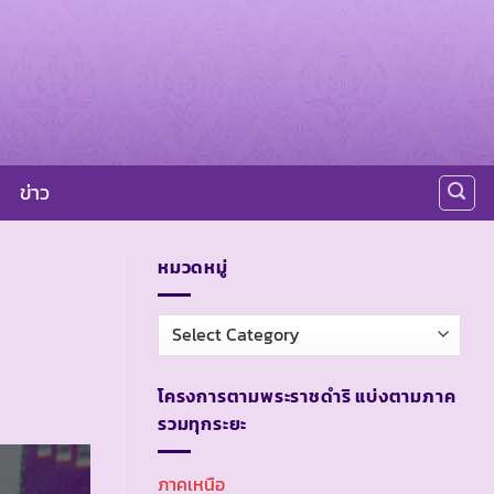
ข่าว
หมวดหมู่
หมวด
หมู่
โครงการตามพระราชดำริ แบ่งตามภาค
รวมทุกระยะ
ภาคเหนือ