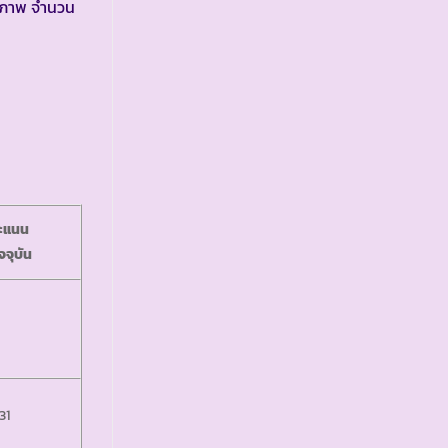
นสภาพ จำนวน
ะแนน
จจุบัน
31