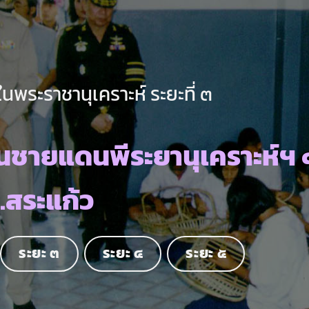
นพระราชานุเคราะห์ ระยะที่ ๓
นชายแดนพีระยานุเคราะห์ฯ 
.สระแก้ว
ระยะ ๓
ระยะ ๔
ระยะ ๕