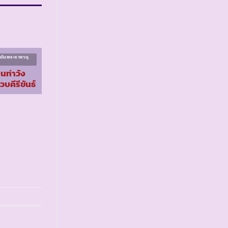
นในพระราชานุ
โครงการนักเรียนในพระราชานุ
เคราะห์ ระยะที่ ๓
นท่าวัง
รร.ตชด.บ้านวังชมภู
วบคีรีขันธ์
จ.เลย