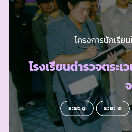
โครงการนักเรียนใ
โรงเรียนตำรวจตระเว
จ
ระยะ ๑
ระยะ ๒