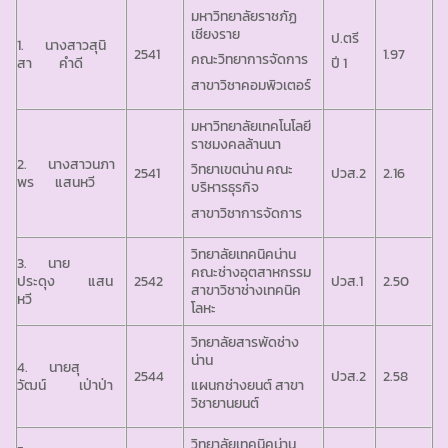
มหาวิทยาลัยราชภัฏ
เชียงราย
ป.ตรี
1. นางสาวสุนิ
2541
1.97
คณะวิทยาการจัดการ
สา คำดี
ปี 1
สาขาวิชาคอมพิวเตอร์
มหาวิทยาลัยเทคโนโลยี
ราชมงคลล้านนา
2. นางสาวนภา
วิทยาเขตน่าน คณะ
2541
ปวส.2
2.16
พร แสนหวี
บริหารธุรกิจ
สาขาวิชาการจัดการ
วิทยาลัยเทคนิคน่าน
3. นาย
คณะช่างอุตสาหกรรม
ประดุง แสน
2542
ปวส.1
2.50
สาขาวิชาช่างเทคนิค
หวี
โลหะ
วิทยาลัยสารพัดช่าง
น่าน
4. นายสุ
2544
ปวส.2
2.58
วัฒน์ เป่าป่า
แผนกช่างยนต์ สาขา
วิชายานยนต์
วิทยาลัยเทคนิคน่าน