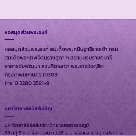
หอสมุดส่วนพระองค์
หอสมุดส่วนพระองค์ สมเด็จพระกนิษฐาธิราชเจ้า กรม
สมเด็จพระเทพรัตนราชสุดา ฯ สยามบรมราชกุมารี
อาคารชัยพัฒนา สวนจิตรลดา พระราชวังดุสิต
กรุงเทพมหานคร 10303
โทร. 0 2280 3581-9
มหาวิทยาลัยอัสสัมชัญ
มหาวิทยาลัยอัสสัมชัญ วิทยาเขตสุวรรณภูมิ
88 หมู่ 8 ถ.บางนาตราด กม.26 อ. บางเสาธง จ. สมุทรปราการ