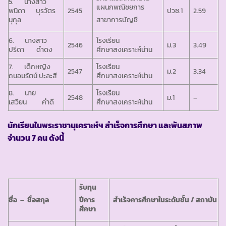
5. นางสาว
แผนกพณิชยการ
พนิดา บุรวัตร
2545
ปวช.1
2.59
นุกุล
สาขาการบัญชี
6. นางสาว
โรงเรียน
2546
ม.3
3.49
ปรีดา ดำดง
ศึกษาสงเคราะห์น่าน
7. เด็กหญิง
โรงเรียน
2547
ม.2
3.34
ถนอมรัตน์ ปะละสี
ศึกษาสงเคราะห์น่าน
8. นาย
โรงเรียน
2548
ม.1
–
เสวียน คำดี
ศึกษาสงเคราะห์น่าน
นักเรียนในพระราชานุเคราะห์ฯ สำเร็จการศึกษา และพ้นสภาพ
จำนวน
7 คน ดังนี้
รับทุน
ชื่อ – ชื่อสกุล
สำเร็จการศึกษาในระดับชั้น / สถาบัน
ปีการ
ศึกษา