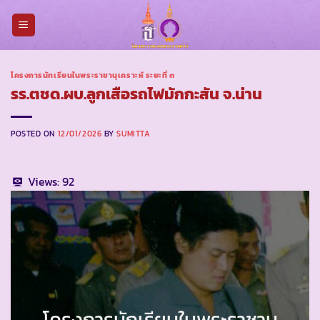
Skip
to
content
โครงการนักเรียนในพระราชานุเคราะห์ ระยะที่ ๓
รร.ตชด.ผบ.ลูกเสือรถไฟมักกะสัน จ.น่าน
POSTED ON
12/01/2026
BY
SUMITTA
Views:
92
โครงการนักเรียนในพระราชานุ