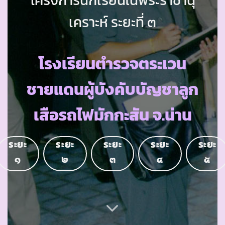
เคราะห์ ระยะที่ ๓
โรงเรียนตำรวจตระเวน
ชายแดนผู้บังคับบัญชาลูก
เสือรถไฟมักกะสัน จ.น่าน
ระยะ
ระยะ
ระยะ
ระยะ
ระยะ
๑
๒
๓
๔
๕