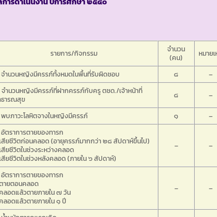
ลการดำเนินงาน ปีการศึกษา ๒๕๔๐
จำนวน
รายการ/กิจกรรม
หมายเห
(คน)
 จำนวนหญิงมีครรภ์ทั้งหมดในพื้นที่รับผิดชอบ
๘
–
 จำนวนหญิงมีครรภ์ที่ฝากครรภ์กับครู ตชด./เจ้าหน้าที่
๘
–
าธารณสุข
 พบภาวะโลหิตจางในหญิงมีครรภ์
๑
–
. อัตราการตายของทารก
เสียชีวิตก่อนคลอด (อายุครรภ์มากกว่า ๒๘ สัปดาห์ขึ้นไป)
–
–
เสียชีวิตในช่วงระหว่างคลอด
เสียชีวิตในช่วงหลังคลอด (ภายใน ๖ สัปดาห์)
. อัตราการตายของทารก
 ตายตอนคลอด
–
–
 คลอดแล้วตายภายใน ๗ วัน
 คลอดแล้วตายภายใน ๑ ปี