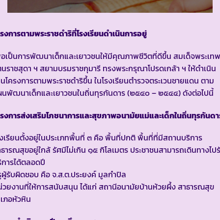
รงการตามพระราชดำริที่โรงเรียนดำเนินการอยู่
ื่อเป็นการพัฒนาเด็กและเยาวชนให้มีคุณภาพชีวิตที่ดีขึ้น สมเด็จพระเท
ตนราชสุดา ฯ สยามบรมราชกุมารี ทรงพระกรุณาโปรดเกล้า ฯ ให้ดำเนิน
านโครงการตามพระราชดำริขึ้น ในโรงเรียนตำรวจตระเวนชายแดน ตาม
นพัฒนาเด็กและเยาวชนในถิ่นทุรกันดาร (๒๕๔๐ – ๒๕๔๔) ดังต่อไปนี้
รงการส่งเสริมโภชนาการและสุขภาพอนามัยแม่และเด็กในถิ่นทุรกันดา
งเรียนตั้งอยู่ในประเภทพื้นที่ ๓ คือ พื้นที่ปกติ พื้นที่ที่มีสถานบริการ
ธารณสุขอยู่ใกล้ รัศมีไม่เกิน ๑๕ กิโลเมตร ประชาชนสามารถเดินทางไปร
ิการได้ตลอดปี
ูผู้รับผิดชอบ คือ จ.ส.ต.ประยงค์ มูลกำปิล
่วยงานที่ให้การสนับสนุน ได้แก่ สถานีอนามัยบ้านห้วยผึ้ง สาธารณสุข
เภอหัวหิน