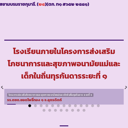
สยามบรมราชกุมารี. (
๒๔
)(ตก. ท๑ ส๖๕๒ ๒๕๔๑)
โรงเรียนภายในโครงการส่งเสริม
โภชนาการและสุขภาพอนามัยแม่และ
เด็กในถิ่นทุรกันดารระยะที่ ๑
โครงการส่งเสริมโภชนาการและสุขภาพอนามัยแม่และเด็กในถิ่นทุรกันดาร ระยะที่ ๑
รร.ตชด.ยอดโพธิ์ทอง ๑ จ.อุตรดิตถ์