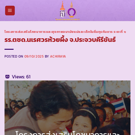
Skip
to
content
โครงการส่งเสริมโภชนาการและสุขภาพอนามัยแม่และเด็กในถิ่นทุรกันดาร ระยะที่ ๑
รร.ตชด.นเรศวรห้วยผึ้ง จ.ประจวบคีรีขันธ์
POSTED ON
09/10/2025
BY
ACHIRAYA
Views:
61
โครงการส่งเสริมโภชนาการและ