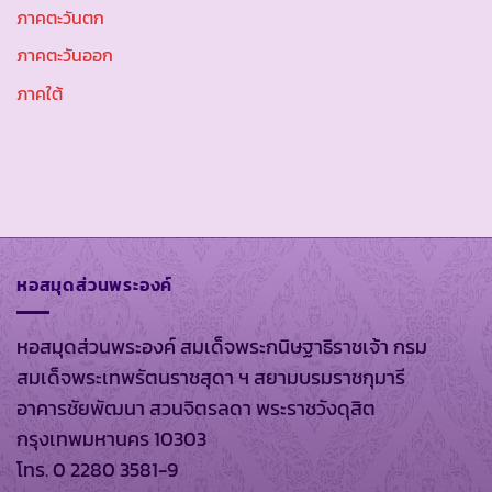
ภาคตะวันตก
ภาคตะวันออก
ภาคใต้
หอสมุดส่วนพระองค์
หอสมุดส่วนพระองค์ สมเด็จพระกนิษฐาธิราชเจ้า กรม
สมเด็จพระเทพรัตนราชสุดา ฯ สยามบรมราชกุมารี
อาคารชัยพัฒนา สวนจิตรลดา พระราชวังดุสิต
กรุงเทพมหานคร 10303
โทร. 0 2280 3581-9