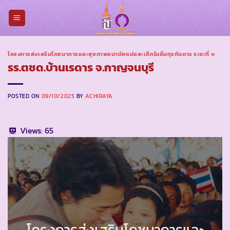
Skip
to
content
โครงการส่งเสริมโภชนาการและสุขภาพอนามัยแม่และเด็กในถิ่นทุรกันดาร ระยะที่ ๑
รร.ตชด.บ้านเรดาร จ.กาญจนบุรี
POSTED ON
09/10/2025
BY
ACHIRAYA
Views:
65
โครงการส่งเสริมโภชนาการและ