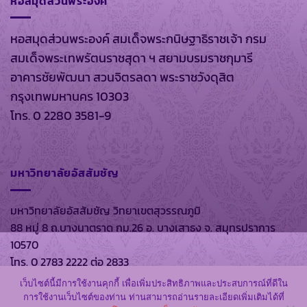
หอสมุดส่วนพระองค์
หอสมุดส่วนพระองค์ สมเด็จพระกนิษฐาธิราชเจ้า กรม
สมเด็จพระเทพรัตนราชสุดา ฯ สยามบรมราชกุมารี
อาคารชัยพัฒนา สวนจิตรลดา พระราชวังดุสิต
กรุงเทพมหานคร 10303
โทร. 0 2280 3581-9
มหาวิทยาลัยอัสสัมชัญ
มหาวิทยาลัยอัสสัมชัญ วิทยาเขตสุวรรณภูมิ
88 หมู่ 8 ถ.บางนาตราด กม.26 อ. บางเสาธง จ. สมุทรปราการ
10570
โทร. 0 2783 2222 ต่อ 2833
เว็บไซต์นี้มีการใช้งานคุกกี้ เพื่อเพิ่มประสิทธิภาพและประสบการณ์ที่ดีใน
การใช้งานเว็บไซต์ของท่าน ท่านสามารถอ่านรายละเอียดเพิ่มเติมได้ที่