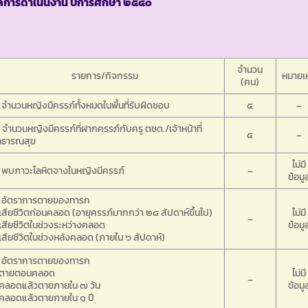
ลการดำเนินงาน ปีการศึกษา ๒๕๔๐
จำนวน
รายการ/กิจกรรม
หมายเห
(คน)
 จำนวนหญิงมีครรภ์ทั้งหมดในพื้นที่รับผิดชอบ
๕
–
 จำนวนหญิงมีครรภ์ที่ฝากครรภ์กับครู ตชด./เจ้าหน้าที่
๕
–
าธารณสุข
ไม่มี
 พบภาวะโลหิตจางในหญิงมีครรภ์
–
ข้อมู
. อัตราการตายของทารก
เสียชีวิตก่อนคลอด (อายุครรภ์มากกว่า ๒๘ สัปดาห์ขึ้นไป)
ไม่มี
–
เสียชีวิตในช่วงระหว่างคลอด
ข้อมู
เสียชีวิตในช่วงหลังคลอด (ภายใน ๖ สัปดาห์)
. อัตราการตายของทารก
 ตายตอนคลอด
ไม่มี
–
 คลอดแล้วตายภายใน ๗ วัน
ข้อมู
 คลอดแล้วตายภายใน ๑ ปี