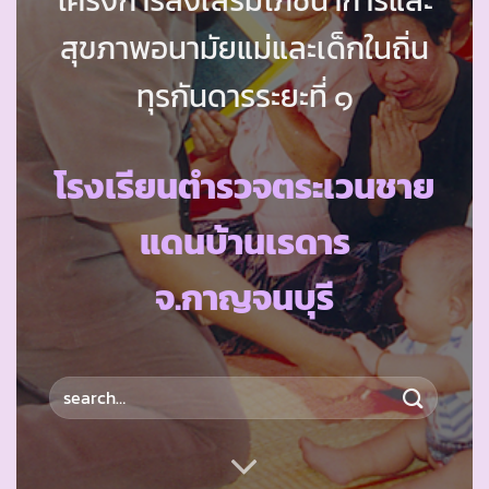
สุขภาพอนามัยแม่และเด็กในถิ่น
ทุรกันดารระยะที่ ๑
โรงเรียนตำรวจตระเวนชาย
แดนบ้านเรดาร
จ.กาญจนบุรี