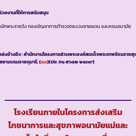
่วยงานที่ให้การสนับสนุน
ำนักพระราชวัง กองบัญชาการตำรวจตระเวนชายแดน และกรมอนามัย
ล่งอ้างอิง : สำนักงานโครงการส่วนพระองค์สมเด็จพระเทพรัตนราชสุ
สยามบรมราชกุมารี. (
๔๘
)(ปข. ท๑ ส๖๕๒ ๒๕๓๙)
โรงเรียนภายในโครงการส่งเสริม
โภชนาการและสุขภาพอนามัยแม่และ