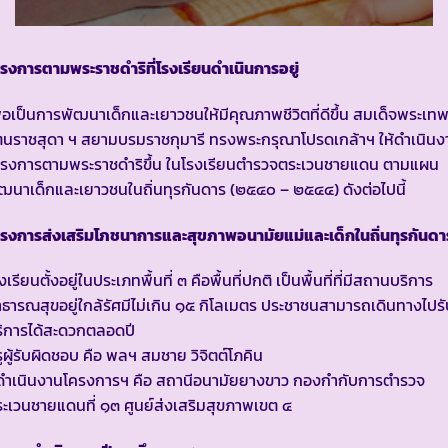
รงการตามพระราชดำริที่โรงเรียนดำเนินการอยู่
ื่อเป็นการพัฒนาเด็กและเยาวชนให้มีคุณภาพชีวิตที่ดีขึ้น สมเด็จพระเท
ตนราชสุดา ฯ สยามบรมราชกุมารี ทรงพระกรุณาโปรดเกล้าฯ ให้ดำเนินง
ครงการตามพระราชดำริขึ้น ในโรงเรียนตำรวจตระเวนชายแดน ตามแผน
ฒนาเด็กและเยาวชนในถิ่นทุรกันดาร (๒๕๔๐ – ๒๕๔๔) ดังต่อไปนี้
รงการส่งเสริมโภชนาการและสุขภาพอนามัยแม่และเด็กในถิ่นทุรกันดา
งเรียนตั้งอยู่ในประเภทพื้นที่ ๓ คือพื้นที่ปกติ เป็นพื้นที่ที่มีสถานบริการ
ธารณสุขอยู่ใกล้รัศมีไม่เกิน ๑๕ กิโลเมตร ประชาชนสามารถเดินทางไปรั
ิการได้สะดวกตลอดปี
ูผู้รับผิดชอบ คือ พลฯ สมชาย วิจิตต์โภคิน
้ดำเนินงานโครงการฯ คือ สถานีอนามัยยางขาว กองกำกับการตำรวจ
ะเวนชายแดนที่ ๑๓ ศูนย์ส่งเสริมสุขภาพเขต ๔