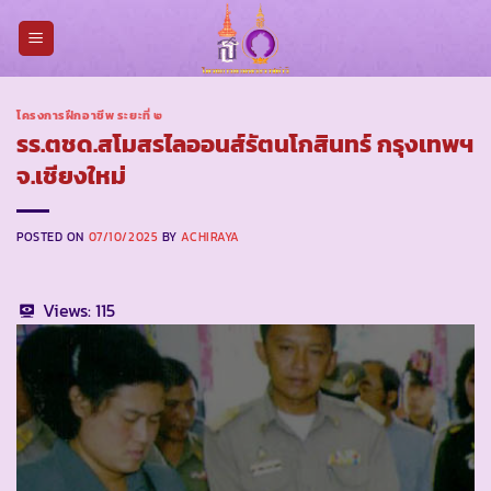
Skip
to
content
โครงการฝึกอาชีพ ระยะที่ ๒
รร.ตชด.สโมสรไลออนส์รัตนโกสินทร์ กรุงเทพฯ
จ.เชียงใหม่
POSTED ON
07/10/2025
BY
ACHIRAYA
Views:
115