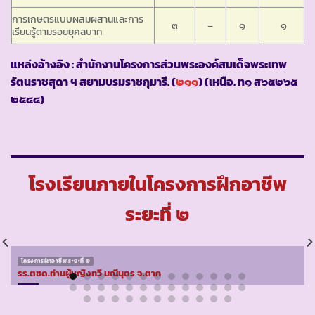
การเกษตรแบบผสมผสานและการ
๓
–
๑
๑
เรียนรู้ตามรอยยุคลบาท
แหล่งอ้างอิง : สำนักงานโครงการส่วนพระองค์สมเด็จพระเทพ
รัตนราชสุดา ฯ สยามบรมราชกุมารี. (
๒๑๑
) (เหนือ. ท๑ ส๖๕๒๖๕
๒๕๔๔)
โรงเรียนภายในโครงการฝึกอาชีพ
ระยะที่ ๒
โครงการฝึกอาชีพ ระยะที่ ๒
รร.ตชด.ท่านผู้หญิงทวี มณีนุตร จ.ตาก