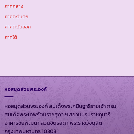
ภาคกลาง
ภาคตะวันตก
ภาคตะวันออก
ภาคใต้
หอสมุดส่วนพระองค์
หอสมุดส่วนพระองค์ สมเด็จพระกนิษฐาธิราชเจ้า กรม
สมเด็จพระเทพรัตนราชสุดา ฯ สยามบรมราชกุมารี
อาคารชัยพัฒนา สวนจิตรลดา พระราชวังดุสิต
กรุงเทพมหานคร 10303