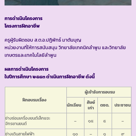
การดำเนินโครงการ
โครงการฝึกอาชีพ
ครูผู้รับผิดชอบ ส.ต.อ.ปฎิพัทธ์ มาตันบุญ
หน่วยงานที่ให้การสนับสนุน วิทยาลัยเทคนิคลำพูน และวิทยาลัย
เกษตรและเทคโนโลยีลำพูน
ผลการดำเนินโครงการ
ในปีการศึกษา ๒๕๔๓ ดำเนินการฝึกอาชีพ ดังนี้
ผู้เข้ารับการอบรม
ฝึกอบรมเรื่อง
ศิษย์
นักเรียน
ตชด.
ประชาชน
เก่า
ช่างซ่อมเครื่องยนต์เล็กแฃะ
–
๑๕
๕
–
จักรยานยนต์
ช่างเดินสายไฟฟ้า
๑๐
–
๑
๙