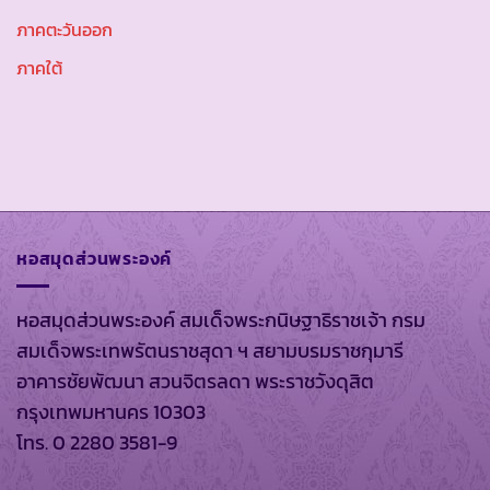
ภาคตะวันออก
ภาคใต้
หอสมุดส่วนพระองค์
หอสมุดส่วนพระองค์ สมเด็จพระกนิษฐาธิราชเจ้า กรม
สมเด็จพระเทพรัตนราชสุดา ฯ สยามบรมราชกุมารี
อาคารชัยพัฒนา สวนจิตรลดา พระราชวังดุสิต
กรุงเทพมหานคร 10303
โทร. 0 2280 3581-9