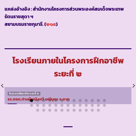
แหล่งอ้างอิง : สำนักงานโครงการส่วนพระองค์สมเด็จพระเทพ
รัตนราชสุดา ฯ
สยามบรมราชกุมารี. (
๒๑๔
)
โรงเรียนภายในโครงการฝึกอาชีพ
ระยะที่ ๒
โครงการฝึกอาชีพ ระยะที่ ๒
รร.ตชด.ท่านผู้หญิงทวี มณีนุตร จ.ตาก