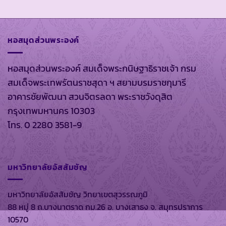
หอสมุดส่วนพระองค์
หอสมุดส่วนพระองค์ สมเด็จพระกนิษฐาธิราชเจ้า กรม
สมเด็จพระเทพรัตนราชสุดา ฯ สยามบรมราชกุมารี
อาคารชัยพัฒนา สวนจิตรลดา พระราชวังดุสิต
กรุงเทพมหานคร 10303
โทร. 0 2280 3581-9
มหาวิทยาลัยอัสสัมชัญ
มหาวิทยาลัยอัสสัมชัญ วิทยาเขตสุวรรณภูมิ
88 หมู่ 8 ถ.บางนาตราด กม.26 อ. บางเสาธง จ. สมุทรปราการ
10570