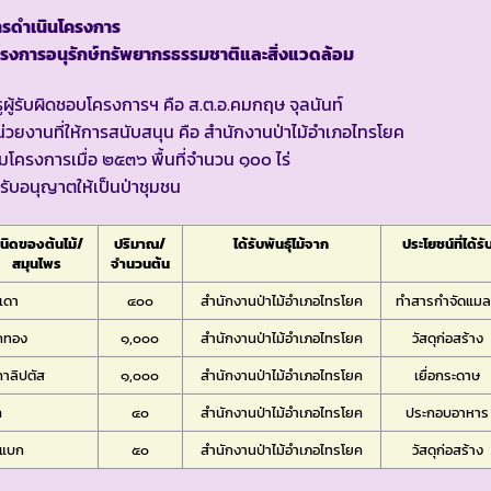
ารดำเนินโครงการ
ครงการอนุรักษ์ทรัพยากรธรรมชาติและสิ่งแวดล้อม
ูผู้รับผิดชอบโครงการฯ คือ ส.ต.อ.คมกฤษ จุลนันท์
่วยงานที่ให้การสนับสนุน คือ สำนักงานป่าไม้อำเภอไทรโยค
ิ่มโครงการเมื่อ ๒๕๓๖ พื้นที่จำนวน ๑๐๐ ไร่
้รับอนุญาตให้เป็นป่าชุมชน
นิดของต้นไม้/
ปริมาณ/
ได้รับพันธุ์ไม้จาก
ประโยชน์ที่ได้รั
สมุนไพร
จำนวนต้น
เดา
๔๐๐
สำนักงานป่าไม้อำเภอไทรโยค
ทำสารกำจัดแม
กทอง
๑,๐๐๐
สำนักงานป่าไม้อำเภอไทรโยค
วัสดุก่อสร้าง
คาลิปตัส
๑,๐๐๐
สำนักงานป่าไม้อำเภอไทรโยค
เยื่อกระดาษ
ค
๔๐
สำนักงานป่าไม้อำเภอไทรโยค
ประกอบอาหาร
ะแบก
๕๐
สำนักงานป่าไม้อำเภอไทรโยค
วัสดุก่อสร้าง