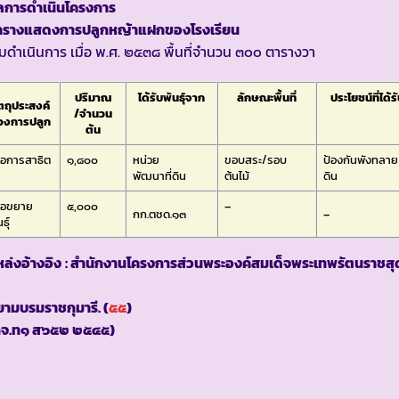
ลการดำเนินโครงการ
ารางแสดงการปลูกหญ้าแฝกของโรงเรียน
ิ่มดำเนินการ เมื่อ พ.ศ. ๒๕๓๘ พื้นที่จำนวน ๓๐๐ ตารางวา
ปริมาณ
ได้รับพันธุ์จาก
ลักษณะพื้นที่
ประโยชน์ที่ได้ร
ัตถุประสงค์
/จำนวน
องการปลูก
ต้น
ื่อการสาธิต
๑,๘๐๐
หน่วย
ขอบสระ/รอบ
ป้องกันพังทลาย
พัฒนาที่ดิน
ต้นไม้
ดิน
ื่อขยาย
๕,๐๐๐
–
กก.ตชด.๑๓
–
ธุ์
ล่งอ้างอิง
: สำนักงานโครงการส่วนพระองค์สมเด็จพระเทพรัตนราชสุ
ามบรมราชกุมารี. (
๕๕
)
กจ.ท๑ ส๖๕๒ ๒๕๔๕)