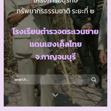
ทรัพยากรธรรมชาติ ระยะที่ ๒
โรงเรียนตำรวจตระเวนชาย
แดนเฮงเค็ลไทย
จ.กาญจนบุรี