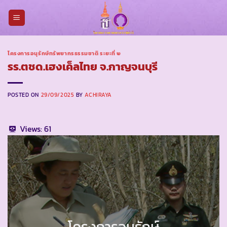
Skip
to
content
โครงการอนุรักษ์ทรัพยากรธรรมชาติ ระยะที่ ๒
รร.ตชด.เฮงเค็ลไทย จ.กาญจนบุรี
POSTED ON
29/09/2025
BY
ACHIRAYA
Views:
61
โครงการอนุรักษ์