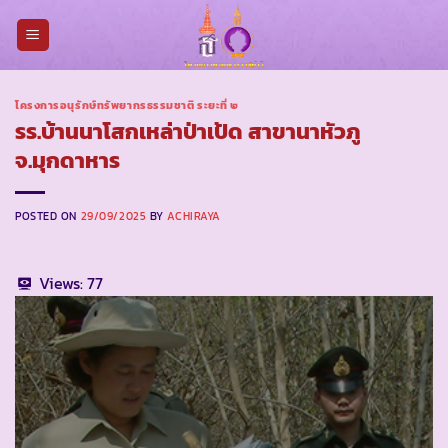
Skip
to
content
โครงการอนุรักษ์ทรัพยากรธรรมชาติ ระยะที่ ๒
รร.บ้านนาโสกเหล่าป่าเป้ด สาขานาหัวภู
จ.มุกดาหาร
POSTED ON
29/09/2025
BY
ACHIRAYA
Views:
77