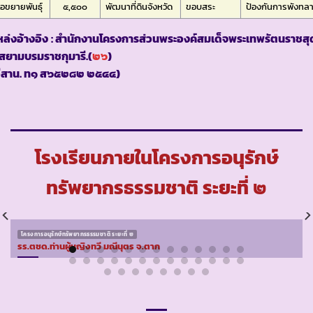
ื่อขยายพันธุ์
๕,๕๐๐
พัฒนาที่ดินจังหวัด
ขอบสระ
ป้องกันการพังทล
ล่งอ้างอิง
: สำนักงานโครงการส่วนพระองค์สมเด็จพระเทพรัตนราชสุ
สยามบรมราชกุมารี.(
๒๖
)
อีสาน. ท๑ ส๖๕๒๘๒ ๒๕๔๔)
โรงเรียนภายในโครงการอนุรักษ์
ทรัพยากรธรรมชาติ ระยะที่ ๒
โครงการอนุรักษ์ทรัพยากรธรรมชาติ ระยะที่ ๒
รร.ตชด.ท่านผู้หญิงทวี มณีนุตร จ.ตาก