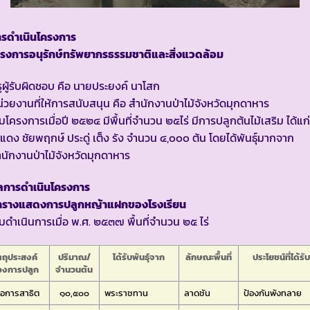
ารดำเนินโครงการ
ครงการอนุรักษ์ทรัพยากรธรรมชาติและสิ่งแวดล้อม
ูผู้รับผิดชอบ คือ นายประยงค์ นาโสก
่วยงานที่ให้การสนับสนุน คือ สำนักงานป่าไม้จังหวัดมุกดาหาร
ิ่มโครงการเมื่อปี ๒๕๒๔ มีพื้นที่จำนวน ๒๕ไร่ มีการปลูกต้นไม้เสริม ได้แก่
้แดง ชัยพฤกษ์ ประดู่ เต็ง รัง จำนวน ๔,๐๐๐ ต้น โดยได้พันธุ์มากจาก
นักงานป่าไม้จังหวัดมุกดาหาร
ลการดำเนินโครงการ
ารางแสดงการปลูกหญ้าแฝกของโรงเรียน
ิ่มดำเนินการเมื่อ พ.ศ. ๒๕๓๗ พื้นที่จำนวน ๒๕ ไร่
ตถุประสงค์
ปริมาณ/
ได้รับพันธุ์จาก
ลักษณะพื้นที่
ประโยชน์ที่ได้รั
องการปลูก
จำนวนต้น
ื่อการสาธิต
๑๐,๕๐๐
พระราชทาน
ลาดชัน
ป้องกันพังทลาย