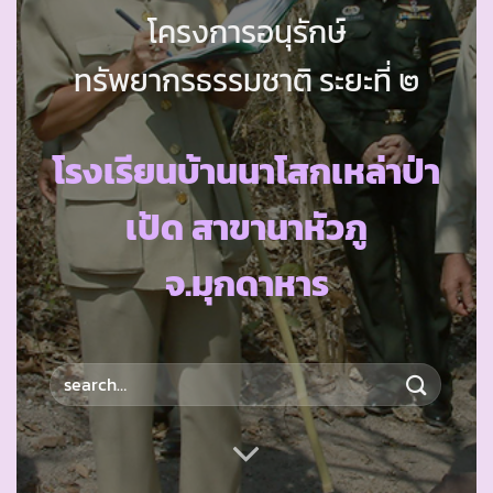
โครงการอนุรักษ์
ทรัพยากรธรรมชาติ ระยะที่ ๒
โรงเรียนบ้านนาโสกเหล่าป่า
เป้ด สาขานาหัวภู
จ.มุกดาหาร