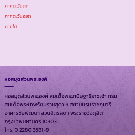
ภาคตะวันตก
ภาคตะวันออก
ภาคใต้
หอสมุดส่วนพระองค์
หอสมุดส่วนพระองค์ สมเด็จพระกนิษฐาธิราชเจ้า กรม
สมเด็จพระเทพรัตนราชสุดา ฯ สยามบรมราชกุมารี
อาคารชัยพัฒนา สวนจิตรลดา พระราชวังดุสิต
กรุงเทพมหานคร 10303
โทร. 0 2280 3581-9