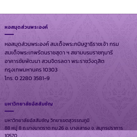
หอสมุดส่วนพระองค์
หอสมุดส่วนพระองค์ สมเด็จพระกนิษฐาธิราชเจ้า กรม
สมเด็จพระเทพรัตนราชสุดา ฯ สยามบรมราชกุมารี
อาคารชัยพัฒนา สวนจิตรลดา พระราชวังดุสิต
กรุงเทพมหานคร 10303
โทร. 0 2280 3581-9
มหาวิทยาลัยอัสสัมชัญ
มหาวิทยาลัยอัสสัมชัญ วิทยาเขตสุวรรณภูมิ
88 หมู่ 8 ถ.บางนาตราด กม.26 อ. บางเสาธง จ. สมุทรปราการ
10570