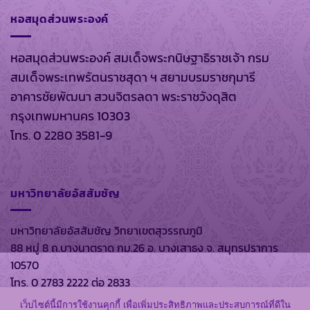
หอสมุดส่วนพระองค์
หอสมุดส่วนพระองค์ สมเด็จพระกนิษฐาธิราชเจ้า กรม
สมเด็จพระเทพรัตนราชสุดา ฯ สยามบรมราชกุมารี
อาคารชัยพัฒนา สวนจิตรลดา พระราชวังดุสิต
กรุงเทพมหานคร 10303
โทร. 0 2280 3581-9
มหาวิทยาลัยอัสสัมชัญ
มหาวิทยาลัยอัสสัมชัญ วิทยาเขตสุวรรณภูมิ
88 หมู่ 8 ถ.บางนาตราด กม.26 อ. บางเสาธง จ. สมุทรปราการ
10570
โทร. 0 2783 2222 ต่อ 2833
เว็บไซต์นี้มีการใช้งานคุกกี้ เพื่อเพิ่มประสิทธิภาพและประสบการณ์ที่ดีใน