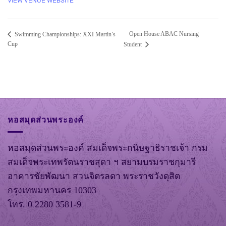
Open House ABAC Nursing
Swimming Championships: XXI Martin’s
Cup
Student
หอสมุดส่วนพระองค์
หอสมุดส่วนพระองค์ สมเด็จพระกนิษฐาธิราชเจ้า กรม
สมเด็จพระเทพรัตนราชสุดา ฯ สยามบรมราชกุมารี
อาคารชัยพัฒนา สวนจิตรลดา พระราชวังดุสิต
กรุงเทพมหานคร 10303
โทร. 0 2280 3581-9