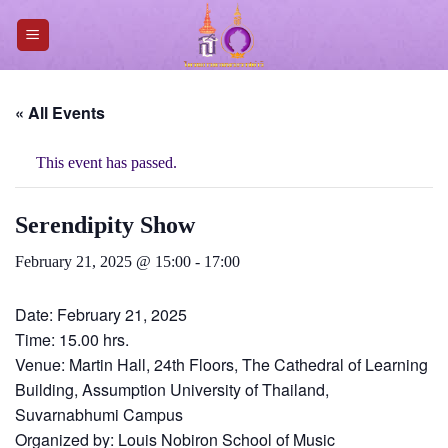
Skip
to
content
« All Events
This event has passed.
Serendipity Show
February 21, 2025 @ 15:00
-
17:00
Date: February 21, 2025
Time: 15.00 hrs.
Venue: Martin Hall, 24th Floors, The Cathedral of Learning
Building, Assumption University of Thailand,
Suvarnabhumi Campus
Organized by:
Louis Nobiron School of Music