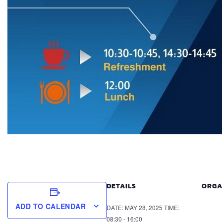
DETAILS
ORGA
ADD TO CALENDAR
DATE:
MAY 28, 2025
TIME:
08:30 - 16:00