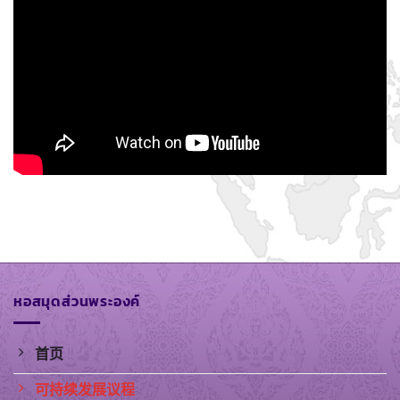
หอสมุดส่วนพระองค์
首页
可持续发展议程