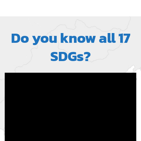
Do you know all 17
SDGs?